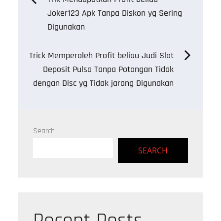
Joker123 Apk Tanpa Diskon yg Sering
navigation
Digunakan
Trick Memperoleh Profit beliau Judi Slot
Deposit Pulsa Tanpa Potongan Tidak
dengan Disc yg Tidak jarang Digunakan
Search
SEARCH