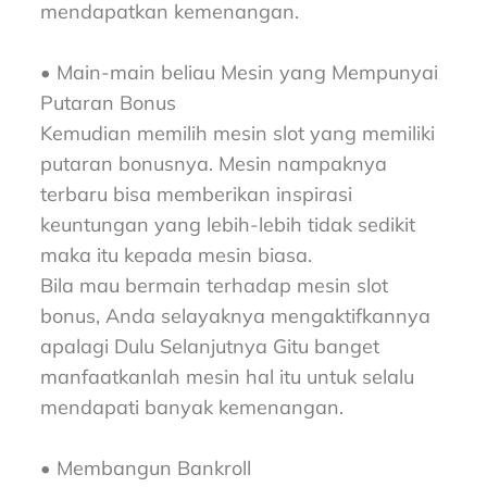
mendapatkan kemenangan.
• Main-main beliau Mesin yang Mempunyai
Putaran Bonus
Kemudian memilih mesin slot yang memiliki
putaran bonusnya. Mesin nampaknya
terbaru bisa memberikan inspirasi
keuntungan yang lebih-lebih tidak sedikit
maka itu kepada mesin biasa.
Bila mau bermain terhadap mesin slot
bonus, Anda selayaknya mengaktifkannya
apalagi Dulu Selanjutnya Gitu banget
manfaatkanlah mesin hal itu untuk selalu
mendapati banyak kemenangan.
• Membangun Bankroll