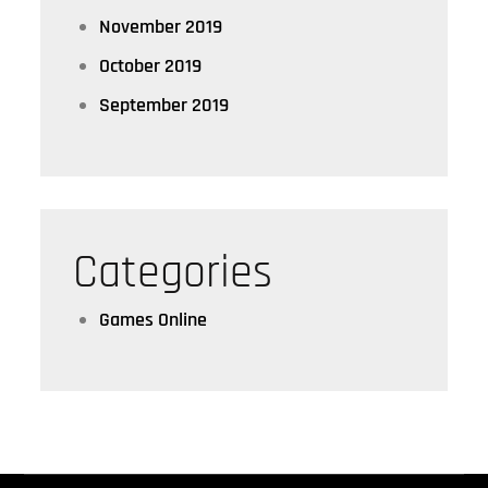
November 2019
October 2019
September 2019
Categories
Games Online