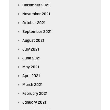
December 2021
November 2021
October 2021
September 2021
August 2021
July 2021
June 2021
May 2021
April 2021
March 2021
February 2021
January 2021