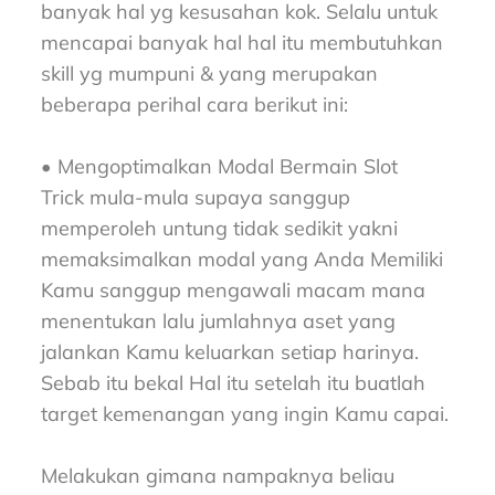
banyak hal yg kesusahan kok. Selalu untuk
mencapai banyak hal hal itu membutuhkan
skill yg mumpuni & yang merupakan
beberapa perihal cara berikut ini:
• Mengoptimalkan Modal Bermain Slot
Trick mula-mula supaya sanggup
memperoleh untung tidak sedikit yakni
memaksimalkan modal yang Anda Memiliki
Kamu sanggup mengawali macam mana
menentukan lalu jumlahnya aset yang
jalankan Kamu keluarkan setiap harinya.
Sebab itu bekal Hal itu setelah itu buatlah
target kemenangan yang ingin Kamu capai.
Melakukan gimana nampaknya beliau