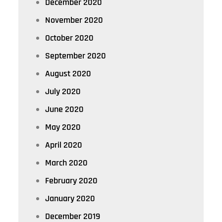
December 2020
November 2020
October 2020
September 2020
August 2020
July 2020
June 2020
May 2020
April 2020
March 2020
February 2020
January 2020
December 2019