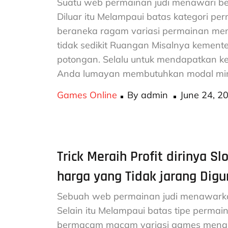
Suatu web permainan judi menawari 
Diluar itu Melampaui batas kategori p
beraneka ragam variasi permainan men
tidak sedikit Ruangan Misalnya kemente
potongan. Selalu untuk mendapatkan k
Anda lumayan membutuhkan modal minim
Posted
Games Online
By
admin
June 24, 2
on
Trick Meraih Profit dirinya S
harga yang Tidak jarang Dig
Sebuah web permainan judi menawar
Selain itu Melampaui batas tipe perma
bermacam macam variasi games menar