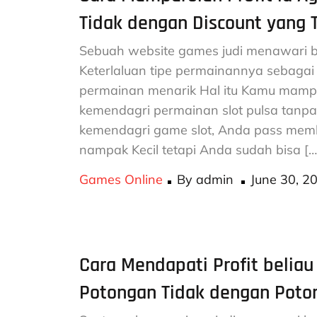
Tidak dengan Discount yang 
Sebuah website games judi menawari b
Keterlaluan tipe permainannya sebagai
permainan menarik Hal itu Kamu mampu 
kemendagri permainan slot pulsa tanp
kemendagri game slot, Anda pass memb
nampak Kecil tetapi Anda sudah bisa […
Posted
Games Online
By
admin
June 30, 2
on
Cara Mendapati Profit beliau
Potongan Tidak dengan Poto