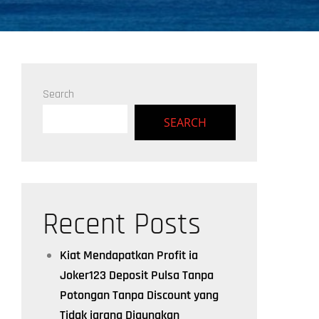
Search
SEARCH
Recent Posts
Kiat Mendapatkan Profit ia
Joker123 Deposit Pulsa Tanpa
Potongan Tanpa Discount yang
Tidak jarang Digunakan