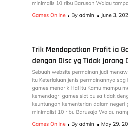
minimalis 10 ribu Barusan Walau tampa
Posted
Games Online
By
admin
June 3, 20
on
Trik Mendapatkan Profit ia G
dengan Disc yg Tidak jarang
Sebuah website permainan judi menawar
itu Keterlaluan jenis permainannya sb
games menarik Hal itu Kamu mampu m
kemendagri games slot pulsa tidak den
keuntungan kementerian dalam negeri
minimalist 10 ribu Barusaja Walau nampa
Posted
Games Online
By
admin
May 29, 2