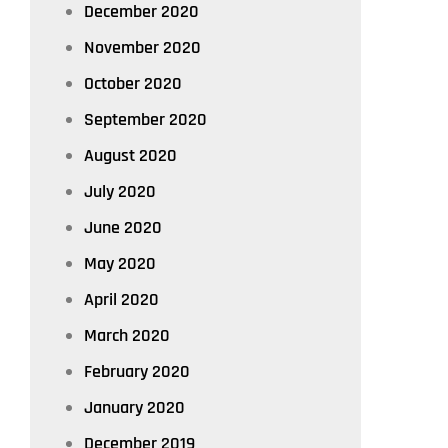
December 2020
November 2020
October 2020
September 2020
August 2020
July 2020
June 2020
May 2020
April 2020
March 2020
February 2020
January 2020
December 2019