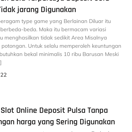
Tidak jarang Digunakan
eragam type game yang Berlainan Diluar itu
 berbeda-beda. Maka itu bermacam variasi
menghasilkan tidak sedikit Area Misalnya
a potongan. Untuk selalu memperoleh keuntungan
utuhkan bekal minimalis 10 ribu Barusan Meski
]
022
 Slot Online Deposit Pulsa Tanpa
ngan harga yang Sering Digunakan