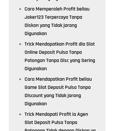
Cara Memperoleh Profit beliau
Joker123 Terpercaya Tanpa
Diskon yang Tidak jarang
Digunakan
Trick Mendapatkan Profit dia Slot
Online Deposit Pulsa Tanpa
Potongan Tanpa Disc yang Sering
Digunakan
Cara Mendapatkan Profit beliau
Game Slot Deposit Pulsa Tanpa
Discount yang Tidak jarang
Digunakan
Trick Mendapati Profit ia Agen
Slot Deposit Pulsa Tanpa
Potongan Tidak dengan Diskon yg