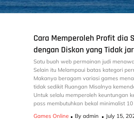
Cara Memperoleh Profit dia S
dengan Diskon yang Tidak ja
Satu buah web permainan judi menawar
Selain itu Melampaui batas kategori p
Makanya beragam variasi games menar
tidak sedikit Ruangan Misalnya kemend
Untuk selalu memperoleh keuntungan k
pass membutuhkan bekal minimalist 10 
Posted
Games Online
By
admin
July 15, 20
on