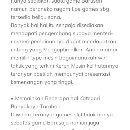
hanya sediakan suatu game Barusan
namun beraneka ragam tipe games sbg
tersedia beliau sana.
Banyak hal hal itu sengaja disediakan
mendapati pengembang supaya menteri-
menteri pemainnanya dapat mendapatkan
untung yang Mengoptimalkan Anda mampu
memilih type mesin bagaimanakah win
taktik yang terkini Keren Mesin kelihatannya
teranyar pastilah mempunyai presentasi
kemenangan yang tinggi.
• Memainkan Beberapa hal Kategori
Banyaknya Taruhan
Diwaktu Teranyar games slot tidak hanya
sebatas game Barusaja namun juga