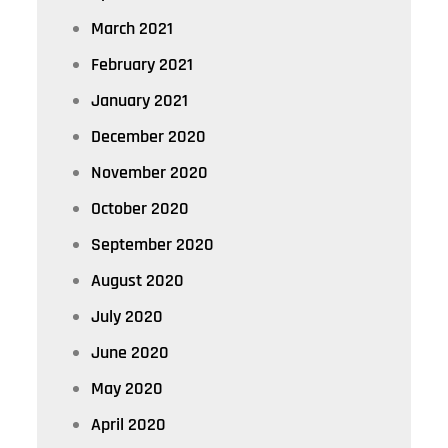
March 2021
February 2021
January 2021
December 2020
November 2020
October 2020
September 2020
August 2020
July 2020
June 2020
May 2020
April 2020