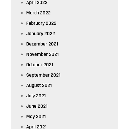
April 2022
March 2022
February 2022
January 2022
December 2021
November 2021
October 2021
September 2021
August 2021
July 2021
June 2021
May 2021
April 2021