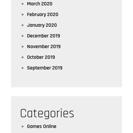
March 2020
February 2020
January 2020
December 2019
November 2019
October 2019
September 2019
Categories
Games Online