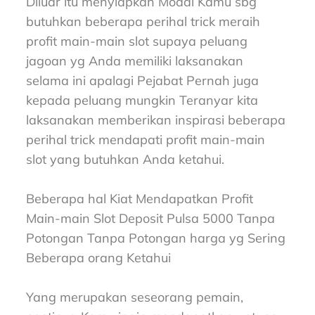
Diluar itu menyiapkan Modal Kamu sbg
butuhkan beberapa perihal trick meraih
profit main-main slot supaya peluang
jagoan yg Anda memiliki laksanakan
selama ini apalagi Pejabat Pernah juga
kepada peluang mungkin Teranyar kita
laksanakan memberikan inspirasi beberapa
perihal trick mendapati profit main-main
slot yang butuhkan Anda ketahui.
Beberapa hal Kiat Mendapatkan Profit
Main-main Slot Deposit Pulsa 5000 Tanpa
Potongan Tanpa Potongan harga yg Sering
Beberapa orang Ketahui
Yang merupakan seseorang pemain,