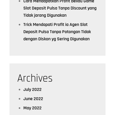
Cara Mendapatkan Profit beliau Game
Slot Deposit Pulsa Tanpa Discount yang
Tidak jarang Digunakan
Trick Mendapati Profit ia Agen Slot
Deposit Pulsa Tanpa Potongan Tidak
dengan Diskon yg Sering Digunakan
Archives
July 2022
June 2022
May 2022