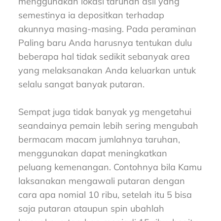
menggunakan lokasi taruhan asli yang
semestinya ia depositkan terhadap
akunnya masing-masing. Pada peraminan
Paling baru Anda harusnya tentukan dulu
beberapa hal tidak sedikit sebanyak area
yang melaksanakan Anda keluarkan untuk
selalu sangat banyak putaran.
Sempat juga tidak banyak yg mengetahui
seandainya pemain lebih sering mengubah
bermacam macam jumlahnya taruhan,
menggunakan dapat meningkatkan
peluang kemenangan. Contohnya bila Kamu
laksanakan mengawali putaran dengan
cara apa nomial 10 ribu, setelah itu 5 bisa
saja putaran ataupun spin ubahlah