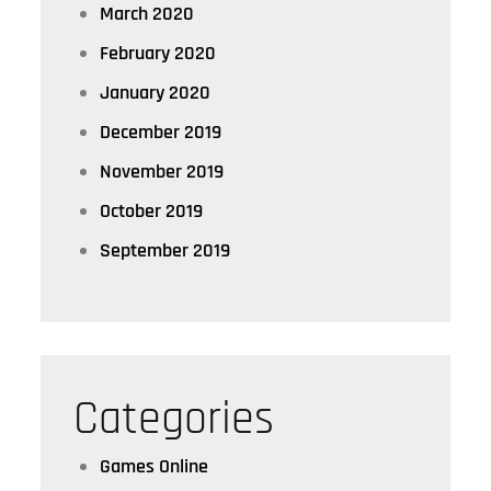
March 2020
February 2020
January 2020
December 2019
November 2019
October 2019
September 2019
Categories
Games Online