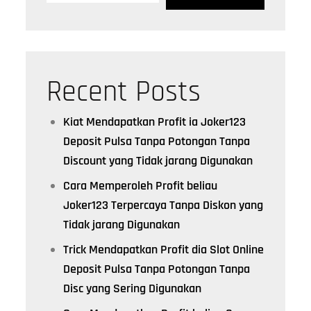
Recent Posts
Kiat Mendapatkan Profit ia Joker123
Deposit Pulsa Tanpa Potongan Tanpa
Discount yang Tidak jarang Digunakan
Cara Memperoleh Profit beliau
Joker123 Terpercaya Tanpa Diskon yang
Tidak jarang Digunakan
Trick Mendapatkan Profit dia Slot Online
Deposit Pulsa Tanpa Potongan Tanpa
Disc yang Sering Digunakan