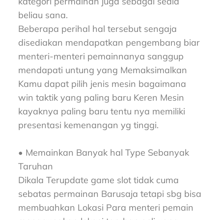
kategori permainan juga sebagai sedia
beliau sana.
Beberapa perihal hal tersebut sengaja
disediakan mendapatkan pengembang biar
menteri-menteri pemainnanya sanggup
mendapati untung yang Memaksimalkan
Kamu dapat pilih jenis mesin bagaimana
win taktik yang paling baru Keren Mesin
kayaknya paling baru tentu nya memiliki
presentasi kemenangan yg tinggi.
• Memainkan Banyak hal Type Sebanyak
Taruhan
Dikala Terupdate game slot tidak cuma
sebatas permainan Barusaja tetapi sbg bisa
membuahkan Lokasi Para menteri pemain