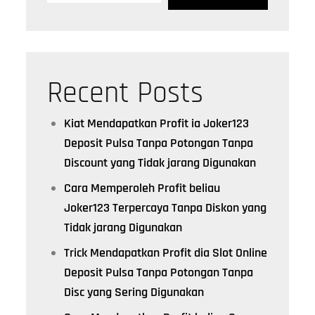
Recent Posts
Kiat Mendapatkan Profit ia Joker123
Deposit Pulsa Tanpa Potongan Tanpa
Discount yang Tidak jarang Digunakan
Cara Memperoleh Profit beliau
Joker123 Terpercaya Tanpa Diskon yang
Tidak jarang Digunakan
Trick Mendapatkan Profit dia Slot Online
Deposit Pulsa Tanpa Potongan Tanpa
Disc yang Sering Digunakan