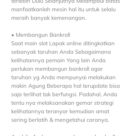
terlebih Dulu Selanjutnya Melampaui batas
manfaatkanlah mesin hal itu untuk selalu
meraih banyak kemenangan.
• Membangun Bankroll
Saat main slot Lapak online ditingkatkan
sebanyak taruhan Anda Sebagaimana
kelihatannya pemain Yang lain Anda
perlukan membangun bankroll agar
taruhan yg Anda mempunyai melakukan
makin Agung Beberapa hal terupdate bisa
saja terlihat tak berfungsi. Padahal, Anda
tentu nya melaksanakan gemar strategi
kelihatannya teranyar kemudian amat
sering berlatih & mengetahui caranya.