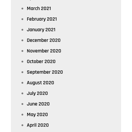
March 2021
February 2021
January 2021
December 2020
November 2020
October 2020
September 2020
August 2020
July 2020
June 2020
May 2020
April 2020