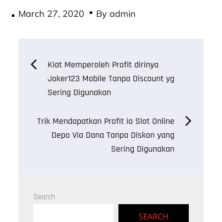
Posted
March 27, 2020
By
admin
on
Post
Kiat Memperoleh Profit dirinya
Joker123 Mobile Tanpa Discount yg
navigation
Sering Digunakan
Trik Mendapatkan Profit ia Slot Online
Depo Via Dana Tanpa Diskon yang
Sering Digunakan
Search
SEARCH