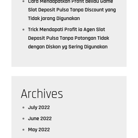
Cara Mendapatkan Profit beliau Game
Slot Deposit Pulsa Tanpa Discount yang
Tidak jarang Digunakan
Trick Mendapati Profit ia Agen Slot
Deposit Pulsa Tanpa Potongan Tidak
dengan Diskon yg Sering Digunakan
Archives
July 2022
June 2022
May 2022