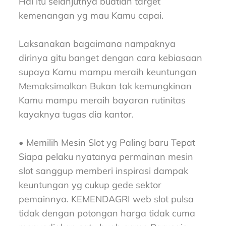
Hal itu selanjutnya buatlah target
kemenangan yg mau Kamu capai.
Laksanakan bagaimana nampaknya
dirinya gitu banget dengan cara kebiasaan
supaya Kamu mampu meraih keuntungan
Memaksimalkan Bukan tak kemungkinan
Kamu mampu meraih bayaran rutinitas
kayaknya tugas dia kantor.
• Memilih Mesin Slot yg Paling baru Tepat
Siapa pelaku nyatanya permainan mesin
slot sanggup memberi inspirasi dampak
keuntungan yg cukup gede sektor
pemainnya. KEMENDAGRI web slot pulsa
tidak dengan potongan harga tidak cuma