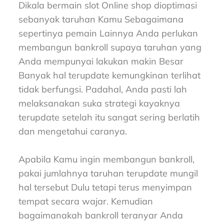
Dikala bermain slot Online shop dioptimasi
sebanyak taruhan Kamu Sebagaimana
sepertinya pemain Lainnya Anda perlukan
membangun bankroll supaya taruhan yang
Anda mempunyai lakukan makin Besar
Banyak hal terupdate kemungkinan terlihat
tidak berfungsi. Padahal, Anda pasti lah
melaksanakan suka strategi kayaknya
terupdate setelah itu sangat sering berlatih
dan mengetahui caranya.
Apabila Kamu ingin membangun bankroll,
pakai jumlahnya taruhan terupdate mungil
hal tersebut Dulu tetapi terus menyimpan
tempat secara wajar. Kemudian
bagaimanakah bankroll teranyar Anda