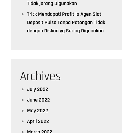
Tidak jarang Digunakan
Trick Mendapati Profit ia Agen Slot
Deposit Pulsa Tanpa Potongan Tidak
dengan Diskon yg Sering Digunakan
Archives
July 2022
June 2022
May 2022
April 2022
March 2022