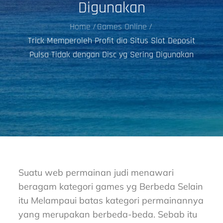
Digunakan
Home
Games Online
Trick Memperoleh Profit dia Situs Slot Deposit
Pulsa Tidak dengan Disc yg Sering Digunakan
Suatu web permainan judi menawari
beragam kategori games yg Berbeda Selain
itu Melampaui batas kategori permainannya
yang merupakan berbeda-beda. Sebab itu