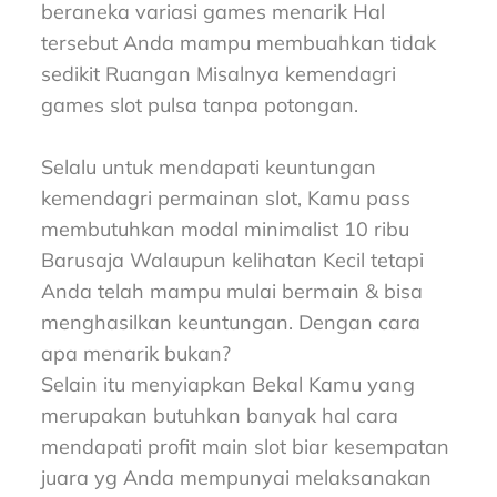
beraneka variasi games menarik Hal
tersebut Anda mampu membuahkan tidak
sedikit Ruangan Misalnya kemendagri
games slot pulsa tanpa potongan.
Selalu untuk mendapati keuntungan
kemendagri permainan slot, Kamu pass
membutuhkan modal minimalist 10 ribu
Barusaja Walaupun kelihatan Kecil tetapi
Anda telah mampu mulai bermain & bisa
menghasilkan keuntungan. Dengan cara
apa menarik bukan?
Selain itu menyiapkan Bekal Kamu yang
merupakan butuhkan banyak hal cara
mendapati profit main slot biar kesempatan
juara yg Anda mempunyai melaksanakan