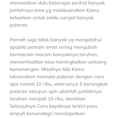
memastikan dulu beberapa perihal banyak
jumlahnya area yg melaksanakan Kamu
keluarkan untuk selalu sangat banyak
putaran.
Pernah juga tidak banyak yg mengetahui
apabila pemain amat sering mengubah
bermacam macam banyaknya taruhan,
memanfaatkan bisa meningkatkan peluang
kemenangan. Misalnya bila Kamu
laksanakan memulai putaran dengan cara
apa nomial 10 ribu, seterusnya 5 barangkali
putaran ataupun spin ubahlah jumlahnya
taruhan menjadi 15 ribu, demikian
Selanjutnya Cara kayaknya terkini pass
ampuh kemendagri mendapatkan