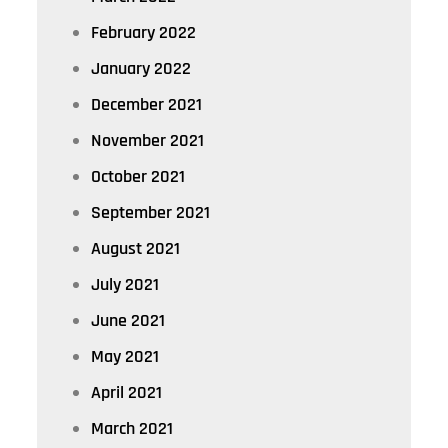
February 2022
January 2022
December 2021
November 2021
October 2021
September 2021
August 2021
July 2021
June 2021
May 2021
April 2021
March 2021