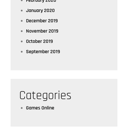
February 2020
January 2020
December 2019
November 2019
October 2019
September 2019
Categories
Games Online