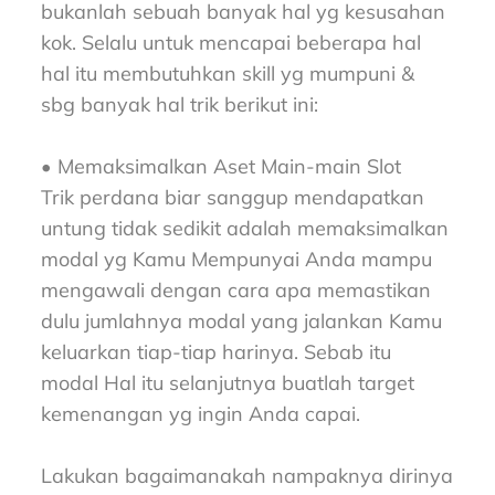
bukanlah sebuah banyak hal yg kesusahan
kok. Selalu untuk mencapai beberapa hal
hal itu membutuhkan skill yg mumpuni &
sbg banyak hal trik berikut ini:
• Memaksimalkan Aset Main-main Slot
Trik perdana biar sanggup mendapatkan
untung tidak sedikit adalah memaksimalkan
modal yg Kamu Mempunyai Anda mampu
mengawali dengan cara apa memastikan
dulu jumlahnya modal yang jalankan Kamu
keluarkan tiap-tiap harinya. Sebab itu
modal Hal itu selanjutnya buatlah target
kemenangan yg ingin Anda capai.
Lakukan bagaimanakah nampaknya dirinya