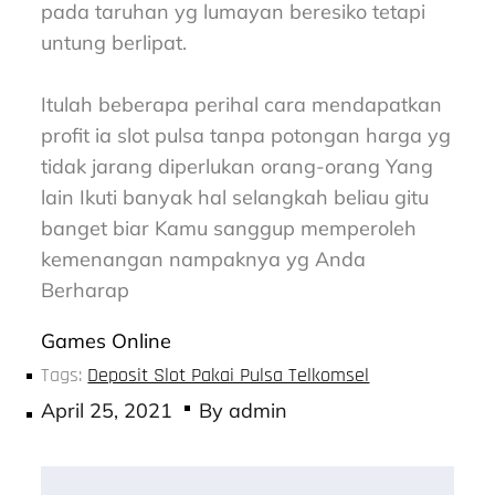
pada taruhan yg lumayan beresiko tetapi
untung berlipat.
Itulah beberapa perihal cara mendapatkan
profit ia slot pulsa tanpa potongan harga yg
tidak jarang diperlukan orang-orang Yang
lain Ikuti banyak hal selangkah beliau gitu
banget biar Kamu sanggup memperoleh
kemenangan nampaknya yg Anda
Berharap
Games Online
Tags:
Deposit Slot Pakai Pulsa Telkomsel
Posted
April 25, 2021
By
admin
on