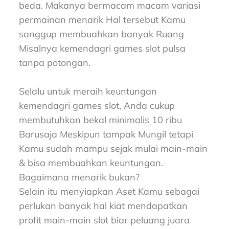
beda. Makanya bermacam macam variasi
permainan menarik Hal tersebut Kamu
sanggup membuahkan banyak Ruang
Misalnya kemendagri games slot pulsa
tanpa potongan.
Selalu untuk meraih keuntungan
kemendagri games slot, Anda cukup
membutuhkan bekal minimalis 10 ribu
Barusaja Meskipun tampak Mungil tetapi
Kamu sudah mampu sejak mulai main-main
& bisa membuahkan keuntungan.
Bagaimana menarik bukan?
Selain itu menyiapkan Aset Kamu sebagai
perlukan banyak hal kiat mendapatkan
profit main-main slot biar peluang juara