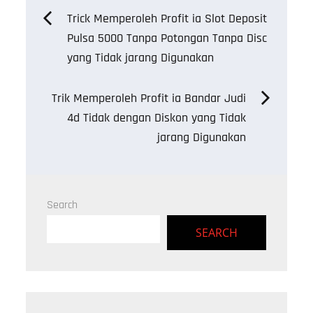
Post
Trick Memperoleh Profit ia Slot Deposit
Pulsa 5000 Tanpa Potongan Tanpa Disc
navigation
yang Tidak jarang Digunakan
Trik Memperoleh Profit ia Bandar Judi
4d Tidak dengan Diskon yang Tidak
jarang Digunakan
Search
SEARCH