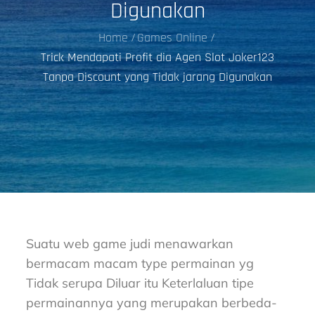
Digunakan
Home
Games Online
Trick Mendapati Profit dia Agen Slot Joker123
Tanpa Discount yang Tidak jarang Digunakan
Suatu web game judi menawarkan
bermacam macam type permainan yg
Tidak serupa Diluar itu Keterlaluan tipe
permainannya yang merupakan berbeda-