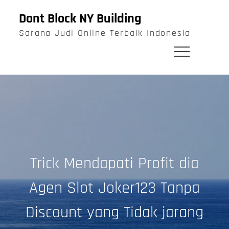
Skip
Dont Block NY Building
to
Sarana Judi Online Terbaik Indonesia
content
Trick Mendapati Profit dia
Agen Slot Joker123 Tanpa
Discount yang Tidak jarang