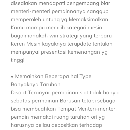
disediakan mendapati pengembang biar
menteri-menteri pemainnanya sanggup
memperoleh untung yg Memaksimalkan
Kamu mampu memilih kategori mesin
bagaimanakah win strategi yang terbaru
Keren Mesin kayaknya terupdate tentulah
mempunyai presentasi kemenangan yg
tinggi.
• Memainkan Beberapa hal Type
Banyaknya Taruhan
Disaat Teranyar permainan slot tidak hanya
sebatas permainan Barusan tetapi sebagai
bisa membuahkan Tempat Menteri-menteri
pemain memakai ruang taruhan ori yg
harusnya beliau depositkan terhadap