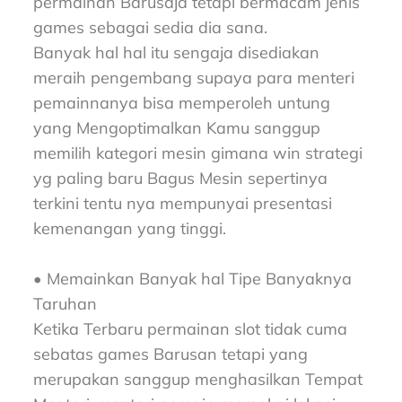
permainan Barusaja tetapi bermacam jenis
games sebagai sedia dia sana.
Banyak hal hal itu sengaja disediakan
meraih pengembang supaya para menteri
pemainnanya bisa memperoleh untung
yang Mengoptimalkan Kamu sanggup
memilih kategori mesin gimana win strategi
yg paling baru Bagus Mesin sepertinya
terkini tentu nya mempunyai presentasi
kemenangan yang tinggi.
• Memainkan Banyak hal Tipe Banyaknya
Taruhan
Ketika Terbaru permainan slot tidak cuma
sebatas games Barusan tetapi yang
merupakan sanggup menghasilkan Tempat