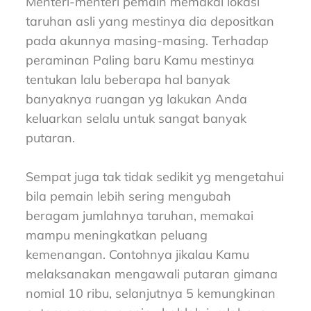
Menteri-menteri pemain memakai lokasi
taruhan asli yang mestinya dia depositkan
pada akunnya masing-masing. Terhadap
peraminan Paling baru Kamu mestinya
tentukan lalu beberapa hal banyak
banyaknya ruangan yg lakukan Anda
keluarkan selalu untuk sangat banyak
putaran.
Sempat juga tak tidak sedikit yg mengetahui
bila pemain lebih sering mengubah
beragam jumlahnya taruhan, memakai
mampu meningkatkan peluang
kemenangan. Contohnya jikalau Kamu
melaksanakan mengawali putaran gimana
nomial 10 ribu, selanjutnya 5 kemungkinan