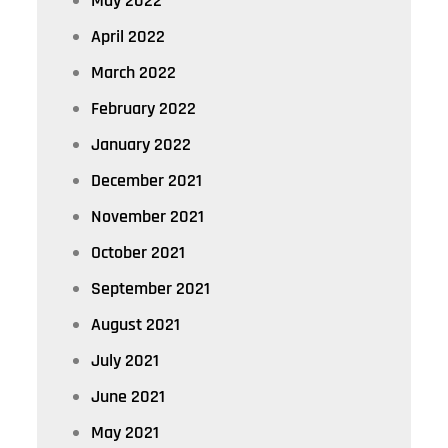
May 2022
April 2022
March 2022
February 2022
January 2022
December 2021
November 2021
October 2021
September 2021
August 2021
July 2021
June 2021
May 2021