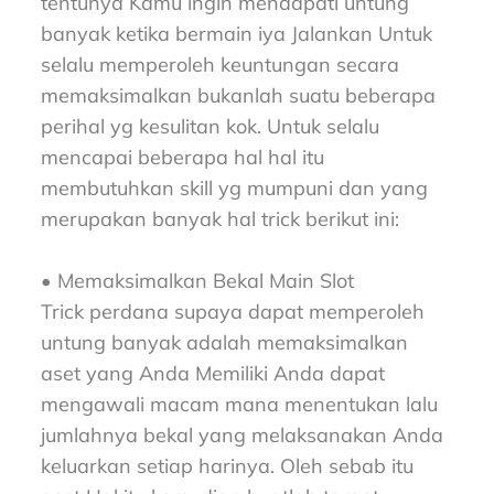
tentunya Kamu ingin mendapati untung
banyak ketika bermain iya Jalankan Untuk
selalu memperoleh keuntungan secara
memaksimalkan bukanlah suatu beberapa
perihal yg kesulitan kok. Untuk selalu
mencapai beberapa hal hal itu
membutuhkan skill yg mumpuni dan yang
merupakan banyak hal trick berikut ini:
• Memaksimalkan Bekal Main Slot
Trick perdana supaya dapat memperoleh
untung banyak adalah memaksimalkan
aset yang Anda Memiliki Anda dapat
mengawali macam mana menentukan lalu
jumlahnya bekal yang melaksanakan Anda
keluarkan setiap harinya. Oleh sebab itu