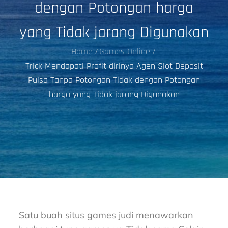
dengan Potongan harga
yang Tidak jarang Digunakan
Home
Games Online
Trick Mendapati Profit dirinya Agen Slot Deposit
Pulsa Tanpa Potongan Tidak dengan Potongan
harga yang Tidak jarang Digunakan
Satu buah situs games judi menawarkan