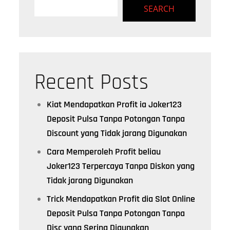
SEARCH
Recent Posts
Kiat Mendapatkan Profit ia Joker123
Deposit Pulsa Tanpa Potongan Tanpa
Discount yang Tidak jarang Digunakan
Cara Memperoleh Profit beliau
Joker123 Terpercaya Tanpa Diskon yang
Tidak jarang Digunakan
Trick Mendapatkan Profit dia Slot Online
Deposit Pulsa Tanpa Potongan Tanpa
Disc yang Sering Digunakan