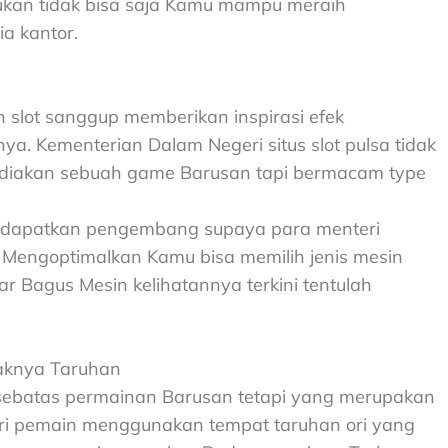
kan tidak bisa saja Kamu mampu meraih
a kantor.
 slot sanggup memberikan inspirasi efek
a. Kementerian Dalam Negeri situs slot pulsa tidak
diakan sebuah game Barusan tapi bermacam type
mendapatkan pengembang supaya para menteri
Mengoptimalkan Kamu bisa memilih jenis mesin
r Bagus Mesin kelihatannya terkini tentulah
aknya Taruhan
a sebatas permainan Barusan tetapi yang merupakan
ri pemain menggunakan tempat taruhan ori yang