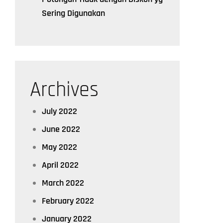
Sering Digunakan
Archives
July 2022
June 2022
May 2022
April 2022
March 2022
February 2022
January 2022