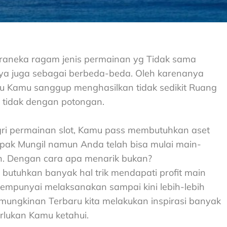
aneka ragam jenis permainan yg Tidak sama
nnya juga sebagai berbeda-beda. Oleh karenanya
tu Kamu sanggup menghasilkan tidak sedikit Ruang
 tidak dengan potongan.
ri permainan slot, Kamu pass membutuhkan aset
pak Mungil namun Anda telah bisa mulai main-
. Dengan cara apa menarik bukan?
 butuhkan banyak hal trik mendapati profit main
empunyai melaksanakan sampai kini lebih-lebih
ungkinan Terbaru kita melakukan inspirasi banyak
erlukan Kamu ketahui.