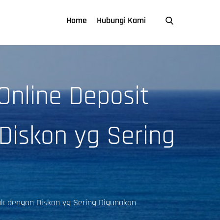
Home
Hubungi Kami
 Online Deposit
Diskon yg Sering
dak dengan Diskon yg Sering Digunakan