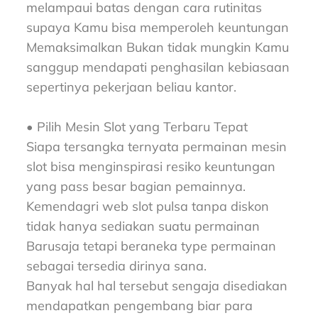
melampaui batas dengan cara rutinitas
supaya Kamu bisa memperoleh keuntungan
Memaksimalkan Bukan tidak mungkin Kamu
sanggup mendapati penghasilan kebiasaan
sepertinya pekerjaan beliau kantor.
• Pilih Mesin Slot yang Terbaru Tepat
Siapa tersangka ternyata permainan mesin
slot bisa menginspirasi resiko keuntungan
yang pass besar bagian pemainnya.
Kemendagri web slot pulsa tanpa diskon
tidak hanya sediakan suatu permainan
Barusaja tetapi beraneka type permainan
sebagai tersedia dirinya sana.
Banyak hal hal tersebut sengaja disediakan
mendapatkan pengembang biar para