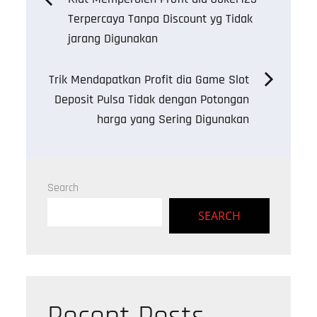
Terpercaya Tanpa Discount yg Tidak
navigation
jarang Digunakan
Trik Mendapatkan Profit dia Game Slot
Deposit Pulsa Tidak dengan Potongan
harga yang Sering Digunakan
Search
SEARCH