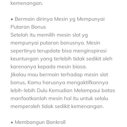
kemenangan.
• Bermain dirinya Mesin yg Mempunyai
Putaran Bonus
Setelah itu memilih mesin slot yg
mempunyai putaran bonusnya. Mesin
sepertinya terupdate bisa menginspirasi
keuntungan yang terlebih tidak sedikit oleh
karenanya kepada mesin biasa.
Jikalau mau bermain terhadap mesin slot
bonus, Kamu harusnya mengaktifkannya
lebih-lebih Dulu Kemudian Melampaui batas
manfaatkanlah mesin hal itu untuk selalu
memperoleh tidak sedikit kemenangan.
• Membangun Bankroll