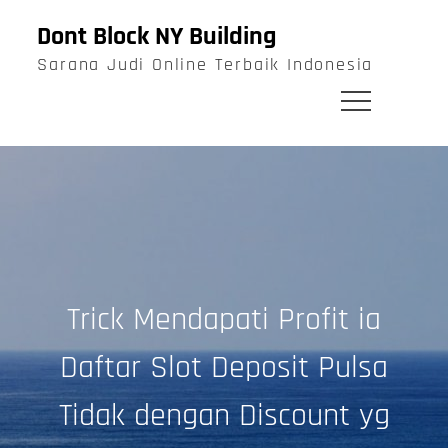
Skip
Dont Block NY Building
to
Sarana Judi Online Terbaik Indonesia
content
Trick Mendapati Profit ia
Daftar Slot Deposit Pulsa
Tidak dengan Discount yg