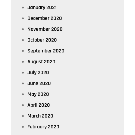
January 2021
December 2020
November 2020
October 2020
September 2020
August 2020
July 2020
June 2020
May 2020
April 2020
March 2020
February 2020