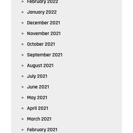
February 2022
January 2022
December 2021
November 2021
October 2021
September 2021
August 2021
July 2021
June 2021
May 2021
April 2021
March 2021
February 2021