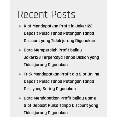
Recent Posts
Kiat Mendapatkan Profit ia Joker123
Deposit Pulsa Tanpa Potongan Tanpa
Discount yang Tidak jarang Digunakan
Cara Memperoleh Profit beliau
Joker123 Terpercaya Tanpa Diskon yang
Tidak jarang Digunakan
Trick Mendapatkan Profit dia Slot Online
Deposit Pulsa Tanpa Potongan Tanpa
Disc yang Sering Digunakan
Cara Mendapatkan Profit beliau Game
Slot Deposit Pulsa Tanpa Discount yang
Tidak jarang Digunakan