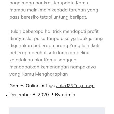
bagaimana bankroll terupdate Kamu
mampu main-main kepada taruhan yang
pass beresiko tetapi untung berlipat.
Itulah beberapa hal trick mendapati profit
dirinya slot pulsa tanpa disc yg tidak jarang
digunakan beberapa orang Yang lain Ikuti
beberapa perihal satu langkah beliau
keterlaluan biar Kamu sanggup
mendapatkan kemenangan nampaknya
yang Kamu Mengharapkan
Tags:
Joker123 Terpercaya
Games Online
Posted
December 8, 2020
By
admin
on