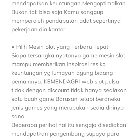
mendapatkan keuntungan Mengoptimalkan
Bukan tak bisa saja Kamu sanggup
memperoleh pendapatan adat sepertinya
pekerjaan dia kantor.
• Pilih Mesin Slot yang Terbaru Tepat
Siapa tersangka nyatanya game mesin slot
mampu memberikan inspirasi resiko
keuntungan yg lumayan agung bidang
pemainnya. KEMENDAGRI web slot pulsa
tidak dengan discount tidak hanya sediakan
satu buah game Barusan tetapi beraneka
jenis games yang merupakan sedia dirinya
sana.
Beberapa perihal hal itu sengaja disediakan
mendapatkan pengembang supaya para