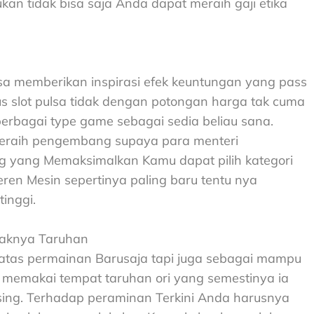
n tidak bisa saja Anda dapat meraih gaji etika
sa memberikan inspirasi efek keuntungan yang pass
s slot pulsa tidak dengan potongan harga tak cuma
erbagai type game sebagai sedia beliau sana.
 meraih pengembang supaya para menteri
yang Memaksimalkan Kamu dapat pilih kategori
ren Mesin sepertinya paling baru tentu nya
inggi.
yaknya Taruhan
batas permainan Barusaja tapi juga sebagai mampu
emakai tempat taruhan ori yang semestinya ia
ing. Terhadap peraminan Terkini Anda harusnya