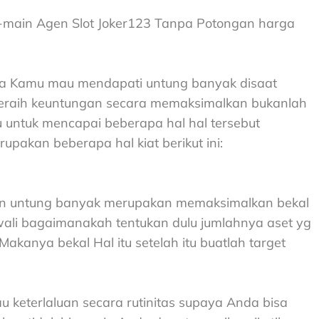
n-main Agen Slot Joker123 Tanpa Potongan harga
a Kamu mau mendapati untung banyak disaat
meraih keuntungan secara memaksimalkan bukanlah
lu untuk mencapai beberapa hal hal tersebut
pakan beberapa hal kiat berikut ini:
an untung banyak merupakan memaksimalkan bekal
i bagaimanakah tentukan dulu jumlahnya aset yg
Makanya bekal Hal itu setelah itu buatlah target
u keterlaluan secara rutinitas supaya Anda bisa