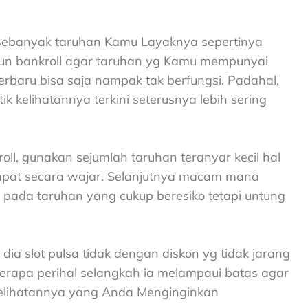
i sebanyak taruhan Kamu Layaknya sepertinya
n bankroll agar taruhan yg Kamu mempunyai
rbaru bisa saja nampak tak berfungsi. Padahal,
 kelihatannya terkini seterusnya lebih sering
l, gunakan sejumlah taruhan teranyar kecil hal
empat secara wajar. Selanjutnya macam mana
pada taruhan yang cukup beresiko tetapi untung
dia slot pulsa tidak dengan diskon yg tidak jarang
berapa perihal selangkah ia melampaui batas agar
lihatannya yang Anda Menginginkan