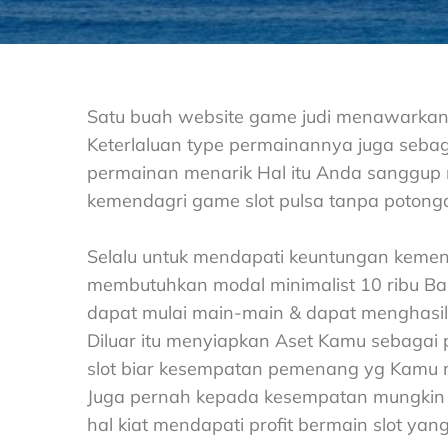
Satu buah website game judi menawarkan 
Keterlaluan type permainannya juga seb
permainan menarik Hal itu Anda sanggu
kemendagri game slot pulsa tanpa potong
Selalu untuk mendapati keuntungan kemen
membutuhkan modal minimalist 10 ribu B
dapat mulai main-main & dapat menghasi
Diluar itu menyiapkan Aset Kamu sebagai 
slot biar kesempatan pemenang yg Kamu mem
Juga pernah kepada kesempatan mungkin s
hal kiat mendapati profit bermain slot yan