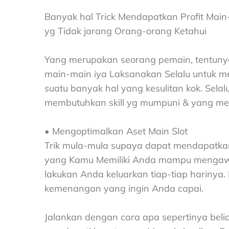
Banyak hal Trick Mendapatkan Profit Mai
yg Tidak jarang Orang-orang Ketahui
Yang merupakan seorang pemain, tentuny
main-main iya Laksanakan Selalu untuk 
suatu banyak hal yang kesulitan kok. Sela
membutuhkan skill yg mumpuni & yang meru
• Mengoptimalkan Aset Main Slot
Trik mula-mula supaya dapat mendapatk
yang Kamu Memiliki Anda mampu mengawal
lakukan Anda keluarkan tiap-tiap harinya. 
kemenangan yang ingin Anda capai.
Jalankan dengan cara apa sepertinya belia