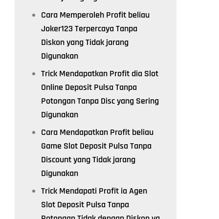
Cara Memperoleh Profit beliau
Joker123 Terpercaya Tanpa
Diskon yang Tidak jarang
Digunakan
Trick Mendapatkan Profit dia Slot
Online Deposit Pulsa Tanpa
Potongan Tanpa Disc yang Sering
Digunakan
Cara Mendapatkan Profit beliau
Game Slot Deposit Pulsa Tanpa
Discount yang Tidak jarang
Digunakan
Trick Mendapati Profit ia Agen
Slot Deposit Pulsa Tanpa
Potongan Tidak dengan Diskon yg