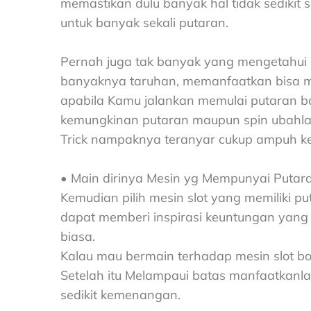
memastikan dulu banyak hal tidak sedikit 
untuk banyak sekali putaran.
Pernah juga tak banyak yang mengetahui
banyaknya taruhan, memanfaatkan bisa 
apabila Kamu jalankan memulai putaran b
kemungkinan putaran maupun spin ubahlah 
Trick nampaknya teranyar cukup ampuh 
• Main dirinya Mesin yg Mempunyai Putar
Kemudian pilih mesin slot yang memiliki 
dapat memberi inspirasi keuntungan yang 
biasa.
Kalau mau bermain terhadap mesin slot b
Setelah itu Melampaui batas manfaatkanlah
sedikit kemenangan.