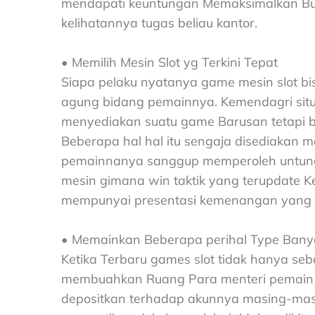
mendapati keuntungan Memaksimalkan Buka
kelihatannya tugas beliau kantor.
• Memilih Mesin Slot yg Terkini Tepat
Siapa pelaku nyatanya game mesin slot bi
agung bidang pemainnya. Kemendagri situ
menyediakan suatu game Barusan tetapi b
Beberapa hal hal itu sengaja disediakan
pemainnanya sanggup memperoleh untung 
mesin gimana win taktik yang terupdate Ke
mempunyai presentasi kemenangan yang t
• Memainkan Beberapa perihal Type Ban
Ketika Terbaru games slot tidak hanya se
membuahkan Ruang Para menteri pemain m
depositkan terhadap akunnya masing-mas