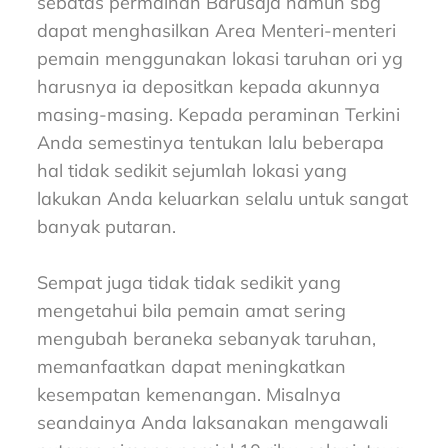
sebatas permainan Barusaja namun sbg
dapat menghasilkan Area Menteri-menteri
pemain menggunakan lokasi taruhan ori yg
harusnya ia depositkan kepada akunnya
masing-masing. Kepada peraminan Terkini
Anda semestinya tentukan lalu beberapa
hal tidak sedikit sejumlah lokasi yang
lakukan Anda keluarkan selalu untuk sangat
banyak putaran.
Sempat juga tidak tidak sedikit yang
mengetahui bila pemain amat sering
mengubah beraneka sebanyak taruhan,
memanfaatkan dapat meningkatkan
kesempatan kemenangan. Misalnya
seandainya Anda laksanakan mengawali