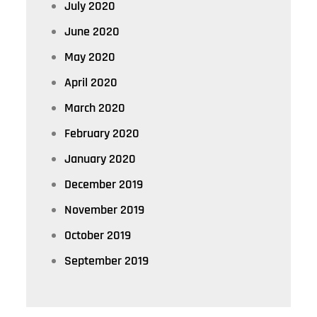
July 2020
June 2020
May 2020
April 2020
March 2020
February 2020
January 2020
December 2019
November 2019
October 2019
September 2019