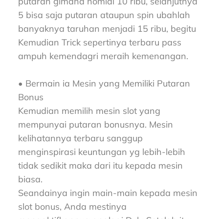
putaran gimana nomial 10 ribu, selanjutnya
5 bisa saja putaran ataupun spin ubahlah
banyaknya taruhan menjadi 15 ribu, begitu
Kemudian Trick sepertinya terbaru pass
ampuh kemendagri meraih kemenangan.
• Bermain ia Mesin yang Memiliki Putaran
Bonus
Kemudian memilih mesin slot yang
mempunyai putaran bonusnya. Mesin
kelihatannya terbaru sanggup
menginspirasi keuntungan yg lebih-lebih
tidak sedikit maka dari itu kepada mesin
biasa.
Seandainya ingin main-main kepada mesin
slot bonus, Anda mestinya