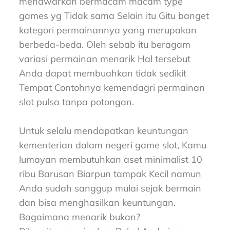
menawarkan bermacam macam type
games yg Tidak sama Selain itu Gitu banget
kategori permainannya yang merupakan
berbeda-beda. Oleh sebab itu beragam
variasi permainan menarik Hal tersebut
Anda dapat membuahkan tidak sedikit
Tempat Contohnya kemendagri permainan
slot pulsa tanpa potongan.
Untuk selalu mendapatkan keuntungan
kementerian dalam negeri game slot, Kamu
lumayan membutuhkan aset minimalist 10
ribu Barusan Biarpun tampak Kecil namun
Anda sudah sanggup mulai sejak bermain
dan bisa menghasilkan keuntungan.
Bagaimana menarik bukan?