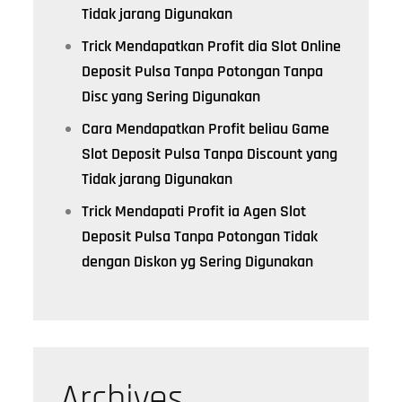
Tidak jarang Digunakan
Trick Mendapatkan Profit dia Slot Online
Deposit Pulsa Tanpa Potongan Tanpa
Disc yang Sering Digunakan
Cara Mendapatkan Profit beliau Game
Slot Deposit Pulsa Tanpa Discount yang
Tidak jarang Digunakan
Trick Mendapati Profit ia Agen Slot
Deposit Pulsa Tanpa Potongan Tidak
dengan Diskon yg Sering Digunakan
Archives