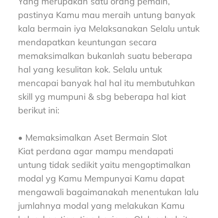
Yang merupakan satu orang pemain,
pastinya Kamu mau meraih untung banyak
kala bermain iya Melaksanakan Selalu untuk
mendapatkan keuntungan secara
memaksimalkan bukanlah suatu beberapa
hal yang kesulitan kok. Selalu untuk
mencapai banyak hal hal itu membutuhkan
skill yg mumpuni & sbg beberapa hal kiat
berikut ini:
• Memaksimalkan Aset Bermain Slot
Kiat perdana agar mampu mendapati
untung tidak sedikit yaitu mengoptimalkan
modal yg Kamu Mempunyai Kamu dapat
mengawali bagaimanakah menentukan lalu
jumlahnya modal yang melakukan Kamu