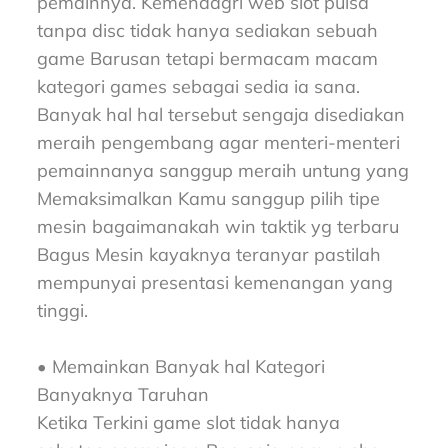
pemainnya. Kemendagri web slot pulsa
tanpa disc tidak hanya sediakan sebuah
game Barusan tetapi bermacam macam
kategori games sebagai sedia ia sana.
Banyak hal hal tersebut sengaja disediakan
meraih pengembang agar menteri-menteri
pemainnanya sanggup meraih untung yang
Memaksimalkan Kamu sanggup pilih tipe
mesin bagaimanakah win taktik yg terbaru
Bagus Mesin kayaknya teranyar pastilah
mempunyai presentasi kemenangan yang
tinggi.
• Memainkan Banyak hal Kategori
Banyaknya Taruhan
Ketika Terkini game slot tidak hanya