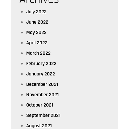
July 2022
June 2022
May 2022
April 2022
March 2022
February 2022
January 2022
December 2021
November 2021
October 2021
September 2021
August 2021