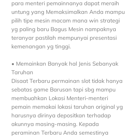
para menteri pemainnanya dapat meraih
untung yang Memaksimalkan Anda mampu
pilih tipe mesin macam mana win strategi
yg paling baru Bagus Mesin nampaknya
teranyar pastilah mempunyai presentasi
kemenangan yg tinggi.
• Memainkan Banyak hal Jenis Sebanyak
Taruhan
Disaat Terbaru permainan slot tidak hanya
sebatas game Barusan tapi sbg mampu
membuahkan Lokasi Menteri-menteri
pemain memakai lokasi taruhan original yg
harusnya dirinya depositkan terhadap
akunnya masing-masing. Kepada
peraminan Terbaru Anda semestinya