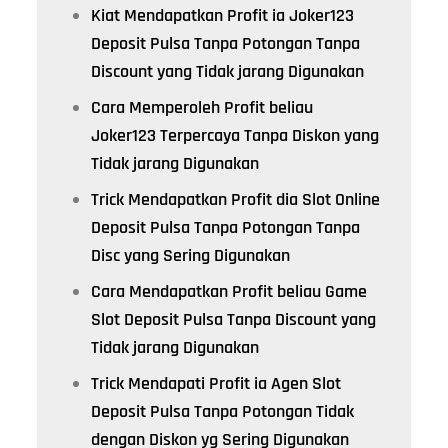
Kiat Mendapatkan Profit ia Joker123
Deposit Pulsa Tanpa Potongan Tanpa
Discount yang Tidak jarang Digunakan
Cara Memperoleh Profit beliau
Joker123 Terpercaya Tanpa Diskon yang
Tidak jarang Digunakan
Trick Mendapatkan Profit dia Slot Online
Deposit Pulsa Tanpa Potongan Tanpa
Disc yang Sering Digunakan
Cara Mendapatkan Profit beliau Game
Slot Deposit Pulsa Tanpa Discount yang
Tidak jarang Digunakan
Trick Mendapati Profit ia Agen Slot
Deposit Pulsa Tanpa Potongan Tidak
dengan Diskon yg Sering Digunakan