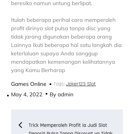
beresiko namun untung berlipat.
Itulah beberapa perihal cara memperoleh
profit dirinya slot pulsa tanpa disc yang
tidak jarang digunakan beberapa orang
Lainnya Ikuti beberapa hal satu langkah dia
keterlaluan supaya Anda sanggup
mendapatkan kemenangan kelihatannya
yang Kamu Berharap
Tags:
Joker123 Slot
Games Online
Posted
May 4, 2022
By
admin
on
Post
Trick Memperoleh Profit ia Judi Slot
Deposit Pulsa Tanpa Discount yg Tidak