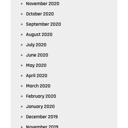
November 2020
October 2020
September 2020
August 2020
July 2020
June 2020
May 2020
April 2020
March 2020
February 2020
January 2020
December 2019
November 2019