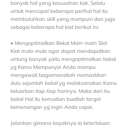
banyak hal yang kesusahan kok. Selalu
untuk mencapai beberapa perihal hal itu
membutuhkan skill yang mumpuni dan juga
sebagai beberapa hal kiat berikut ini:
• Mengoptimalkan Bekal Main-main Slot
Kiat mula-mula agar dapat mendapatkan
untung banyak yaitu mengoptimalkan bekal
yg Kamu Mempunyai Anda mampu
mengawali bagaimanakah memastikan
dulu sejumlah bekal yg melaksanakan Kamu
keluarkan tiap-tiap harinya. Maka dari itu
bekal Hal itu kemudian buatlah target
kemenangan yg ingin Anda capai.
Jalankan gimana kayaknya ia keterlaluan