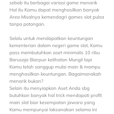
sebab itu berbagai variasi game menarik
Hal itu Kamu dapat menghasilkan banyak
Area Misalnya kemendagri games slot pulsa
tanpa potongan.
Selalu untuk mendapatkan keuntungan
kementerian dalam negeri game slot, Kamu
pass membutuhkan aset minimalis 10 ribu
Barusaja Biarpun kelihatan Mungil tapi
Kamu telah sanggup mulai main & mampu
menghasilkan keuntungan. Bagaimanakah
menarik bukan?
Selain itu menyiapkan Aset Anda sbg
butuhkan banyak hal trick mendapati profit
main slot biar kesempatan jawara yang
Kamu mempunyai laksanakan selama ini