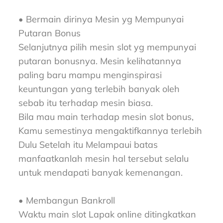
• Bermain dirinya Mesin yg Mempunyai
Putaran Bonus
Selanjutnya pilih mesin slot yg mempunyai
putaran bonusnya. Mesin kelihatannya
paling baru mampu menginspirasi
keuntungan yang terlebih banyak oleh
sebab itu terhadap mesin biasa.
Bila mau main terhadap mesin slot bonus,
Kamu semestinya mengaktifkannya terlebih
Dulu Setelah itu Melampaui batas
manfaatkanlah mesin hal tersebut selalu
untuk mendapati banyak kemenangan.
• Membangun Bankroll
Waktu main slot Lapak online ditingkatkan