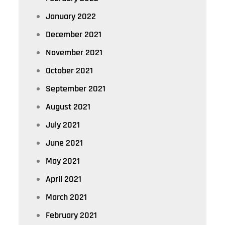
January 2022
December 2021
November 2021
October 2021
September 2021
August 2021
July 2021
June 2021
May 2021
April 2021
March 2021
February 2021