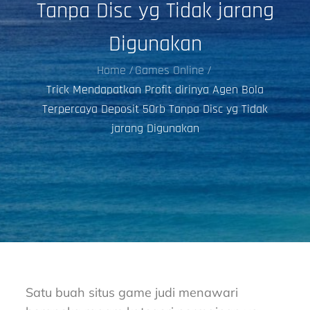
Tanpa Disc yg Tidak jarang
Digunakan
Home
Games Online
Trick Mendapatkan Profit dirinya Agen Bola
Terpercaya Deposit 50rb Tanpa Disc yg Tidak
jarang Digunakan
Satu buah situs game judi menawari