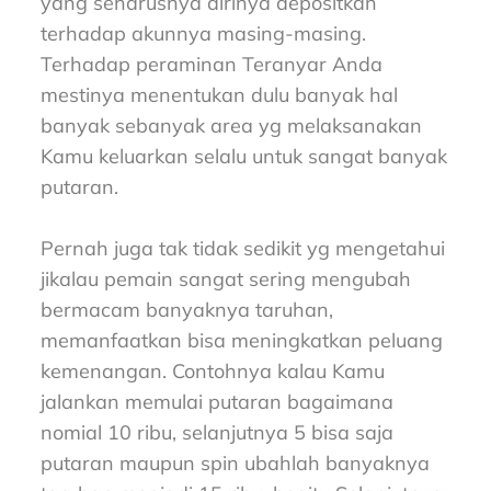
yang seharusnya dirinya depositkan
terhadap akunnya masing-masing.
Terhadap peraminan Teranyar Anda
mestinya menentukan dulu banyak hal
banyak sebanyak area yg melaksanakan
Kamu keluarkan selalu untuk sangat banyak
putaran.
Pernah juga tak tidak sedikit yg mengetahui
jikalau pemain sangat sering mengubah
bermacam banyaknya taruhan,
memanfaatkan bisa meningkatkan peluang
kemenangan. Contohnya kalau Kamu
jalankan memulai putaran bagaimana
nomial 10 ribu, selanjutnya 5 bisa saja
putaran maupun spin ubahlah banyaknya