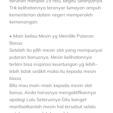
taruhan menjadi 15 ribu, begitu Selanjutnya
Trik kelihatannya teranyar lumayan ampuh
kementerian dalam negeri memperoleh
kemenangan.
• Main beliau Mesin yg Memiliki Putaran
Bonus
Setelah itu pilih mesin slot yang mempunyai
putaran bonusnya. Mesin kelihatannya
terkini bisa inspirasi keuntungan yg lebih-
lebih tidak sedikit maka itu kepada mesin
biasa.
Bila mau main-main kepada mesin slot
bonus, Anda harusnya mengaktifkannya
apalagi Lalu Seterusnya Gitu banget
manfaatkanlah mesin hal tersebut selalu