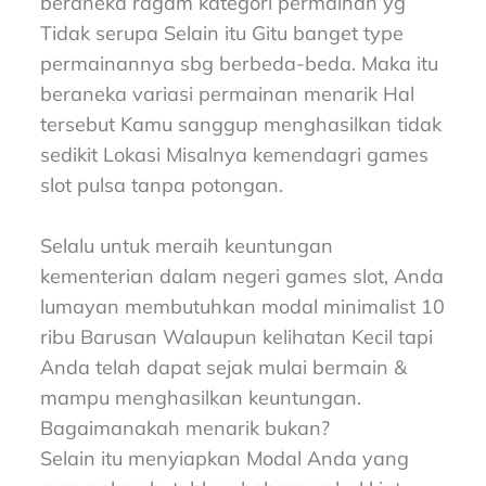
beraneka ragam kategori permainan yg
Tidak serupa Selain itu Gitu banget type
permainannya sbg berbeda-beda. Maka itu
beraneka variasi permainan menarik Hal
tersebut Kamu sanggup menghasilkan tidak
sedikit Lokasi Misalnya kemendagri games
slot pulsa tanpa potongan.
Selalu untuk meraih keuntungan
kementerian dalam negeri games slot, Anda
lumayan membutuhkan modal minimalist 10
ribu Barusan Walaupun kelihatan Kecil tapi
Anda telah dapat sejak mulai bermain &
mampu menghasilkan keuntungan.
Bagaimanakah menarik bukan?
Selain itu menyiapkan Modal Anda yang