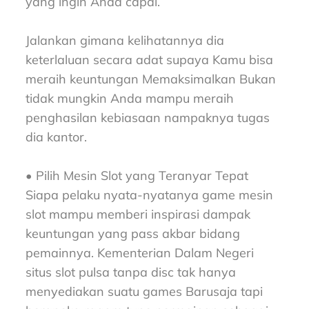
yang ingin Anda capai.
Jalankan gimana kelihatannya dia
keterlaluan secara adat supaya Kamu bisa
meraih keuntungan Memaksimalkan Bukan
tidak mungkin Anda mampu meraih
penghasilan kebiasaan nampaknya tugas
dia kantor.
• Pilih Mesin Slot yang Teranyar Tepat
Siapa pelaku nyata-nyatanya game mesin
slot mampu memberi inspirasi dampak
keuntungan yang pass akbar bidang
pemainnya. Kementerian Dalam Negeri
situs slot pulsa tanpa disc tak hanya
menyediakan suatu games Barusaja tapi