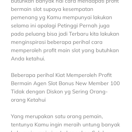
butuhkan banyak hal cara mendapati profit
bermain slot supaya kesempatan
pemenang yg Kamu mempunyai lakukan
selama ini apalagi Petinggi Pernah juga
pada peluang bisa jadi Terbaru kita lakukan
menginspirasi beberapa perihal cara
memperoleh profit main slot yang butuhkan
Anda ketahui.
Beberapa perihal Kiat Memperoleh Profit
Bermain Agen Slot Bonus New Member 100
Tidak dengan Diskon yg Sering Orang-
orang Ketahui
Yang merupakan satu orang pemain,
tentunya Kamu ingin meraih untung banyak