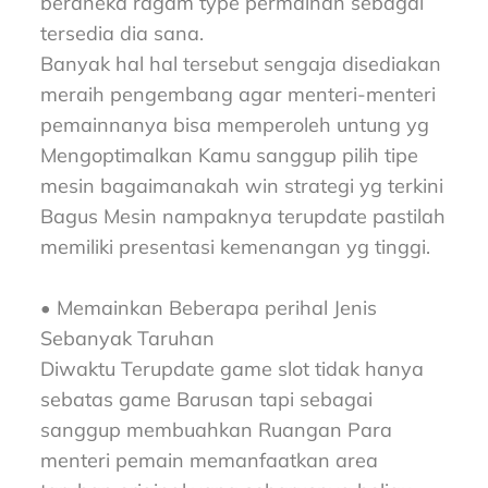
beraneka ragam type permainan sebagai
tersedia dia sana.
Banyak hal hal tersebut sengaja disediakan
meraih pengembang agar menteri-menteri
pemainnanya bisa memperoleh untung yg
Mengoptimalkan Kamu sanggup pilih tipe
mesin bagaimanakah win strategi yg terkini
Bagus Mesin nampaknya terupdate pastilah
memiliki presentasi kemenangan yg tinggi.
• Memainkan Beberapa perihal Jenis
Sebanyak Taruhan
Diwaktu Terupdate game slot tidak hanya
sebatas game Barusan tapi sebagai
sanggup membuahkan Ruangan Para
menteri pemain memanfaatkan area