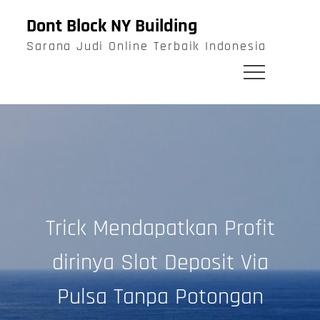
Skip
Dont Block NY Building
to
Sarana Judi Online Terbaik Indonesia
content
Trick Mendapatkan Profit
dirinya Slot Deposit Via
Pulsa Tanpa Potongan