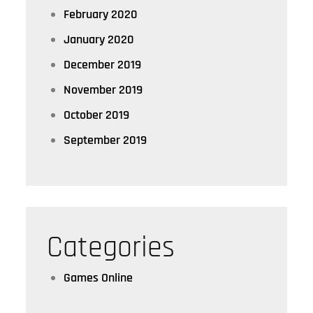
February 2020
January 2020
December 2019
November 2019
October 2019
September 2019
Categories
Games Online