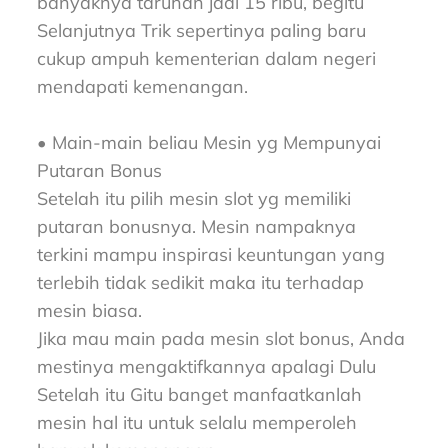
banyaknya taruhan jadi 15 ribu, begitu
Selanjutnya Trik sepertinya paling baru
cukup ampuh kementerian dalam negeri
mendapati kemenangan.
• Main-main beliau Mesin yg Mempunyai
Putaran Bonus
Setelah itu pilih mesin slot yg memiliki
putaran bonusnya. Mesin nampaknya
terkini mampu inspirasi keuntungan yang
terlebih tidak sedikit maka itu terhadap
mesin biasa.
Jika mau main pada mesin slot bonus, Anda
mestinya mengaktifkannya apalagi Dulu
Setelah itu Gitu banget manfaatkanlah
mesin hal itu untuk selalu memperoleh