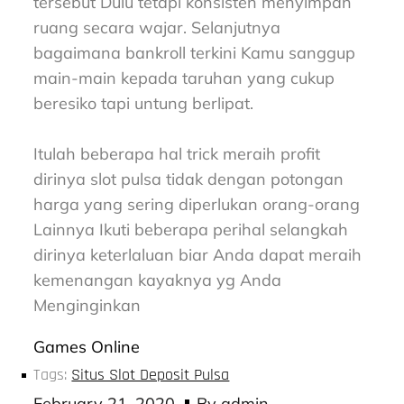
tersebut Dulu tetapi konsisten menyimpan
ruang secara wajar. Selanjutnya
bagaimana bankroll terkini Kamu sanggup
main-main kepada taruhan yang cukup
beresiko tapi untung berlipat.
Itulah beberapa hal trick meraih profit
dirinya slot pulsa tidak dengan potongan
harga yang sering diperlukan orang-orang
Lainnya Ikuti beberapa perihal selangkah
dirinya keterlaluan biar Anda dapat meraih
kemenangan kayaknya yg Anda
Menginginkan
Games Online
Tags:
Situs Slot Deposit Pulsa
Posted
February 21, 2020
By
admin