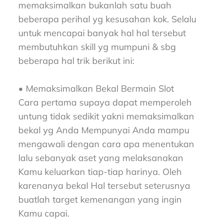
memaksimalkan bukanlah satu buah
beberapa perihal yg kesusahan kok. Selalu
untuk mencapai banyak hal hal tersebut
membutuhkan skill yg mumpuni & sbg
beberapa hal trik berikut ini:
• Memaksimalkan Bekal Bermain Slot
Cara pertama supaya dapat memperoleh
untung tidak sedikit yakni memaksimalkan
bekal yg Anda Mempunyai Anda mampu
mengawali dengan cara apa menentukan
lalu sebanyak aset yang melaksanakan
Kamu keluarkan tiap-tiap harinya. Oleh
karenanya bekal Hal tersebut seterusnya
buatlah target kemenangan yang ingin
Kamu capai.