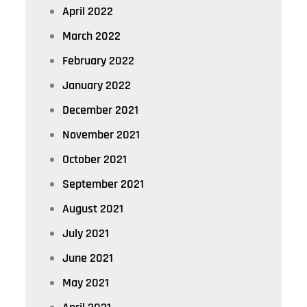
April 2022
March 2022
February 2022
January 2022
December 2021
November 2021
October 2021
September 2021
August 2021
July 2021
June 2021
May 2021