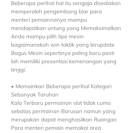
Beberapa perihal hal itu sengaja disediakan
memperoleh pengembang biar para
menteri pemainnanya mampu
mendapatkan untung yang Memaksimalkan
Anda mampu pilih tipe mesin
bagaimanakah win taktik yang terupdate
Bagus Mesin sepertinya paling baru pasti
lah memiliki presentasi kemenangan yang
tinggi.
• Memainkan Beberapa perihal Kategori
Sebanyak Taruhan
Kala Terbaru permainan slot tidak cuma
sebatas permainan Barusan namun yang
merupakan dapat menghasilkan Ruangan
Para menteri pemain memakai area