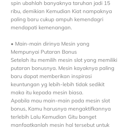
spin ubahlah banyaknya taruhan jadi 15
ribu, demikian Kemudian Kiat nampaknya
paling baru cukup ampuh kemendagri
mendapati kemenangan.
• Main-main dirinya Mesin yang
Mempunyai Putaran Bonus
Setelah itu memilih mesin slot yang memiliki
putaran bonusnya. Mesin kayaknya paling
baru dapat memberikan inspirasi
keuntungan yg lebih-lebih tidak sedikit
maka itu kepada mesin biasa.
Apabila mau main-main pada mesin slot
bonus, Kamu harusnya mengaktifkannya
terlebih Lalu Kemudian Gitu banget
manfaatkanlah mesin hal tersebut untuk