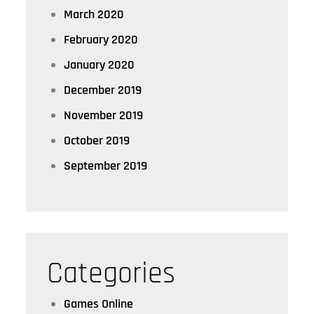
March 2020
February 2020
January 2020
December 2019
November 2019
October 2019
September 2019
Categories
Games Online