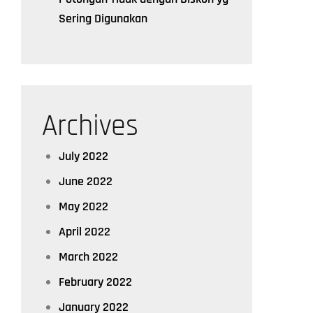
Sering Digunakan
Archives
July 2022
June 2022
May 2022
April 2022
March 2022
February 2022
January 2022