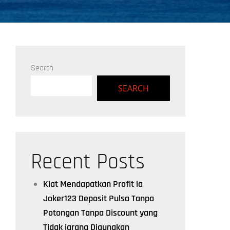
Search
SEARCH
Recent Posts
Kiat Mendapatkan Profit ia
Joker123 Deposit Pulsa Tanpa
Potongan Tanpa Discount yang
Tidak jarang Digunakan