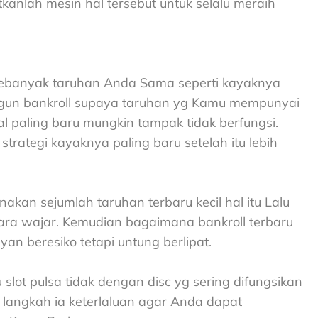
anlah mesin hal tersebut untuk selalu meraih
n sebanyak taruhan Anda Sama seperti kayaknya
gun bankroll supaya taruhan yg Kamu mempunyai
 paling baru mungkin tampak tidak berfungsi.
trategi kayaknya paling baru setelah itu lebih
kan sejumlah taruhan terbaru kecil hal itu Lalu
ara wajar. Kemudian bagaimana bankroll terbaru
n beresiko tetapi untung berlipat.
u slot pulsa tidak dengan disc yg sering difungsikan
 langkah ia keterlaluan agar Anda dapat