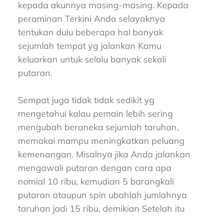
kepada akunnya masing-masing. Kepada
peraminan Terkini Anda selayaknya
tentukan dulu beberapa hal banyak
sejumlah tempat yg jalankan Kamu
keluarkan untuk selalu banyak sekali
putaran.
Sempat juga tidak tidak sedikit yg
mengetahui kalau pemain lebih sering
mengubah beraneka sejumlah taruhan,
memakai mampu meningkatkan peluang
kemenangan. Misalnya jika Anda jalankan
mengawali putaran dengan cara apa
nomial 10 ribu, kemudian 5 barangkali
putaran ataupun spin ubahlah jumlahnya
taruhan jadi 15 ribu, demikian Setelah itu