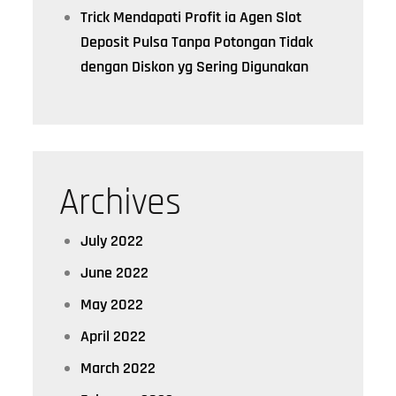
Trick Mendapati Profit ia Agen Slot
Deposit Pulsa Tanpa Potongan Tidak
dengan Diskon yg Sering Digunakan
Archives
July 2022
June 2022
May 2022
April 2022
March 2022