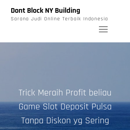
Skip
Dont Block NY Building
to
Sarana Judi Online Terbaik Indonesia
content
Trick Meraih Profit beliau
Game Slot Deposit Pulsa
Tanpa Diskon yg Sering