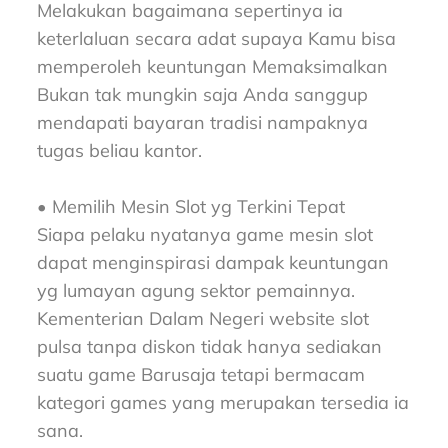
Melakukan bagaimana sepertinya ia
keterlaluan secara adat supaya Kamu bisa
memperoleh keuntungan Memaksimalkan
Bukan tak mungkin saja Anda sanggup
mendapati bayaran tradisi nampaknya
tugas beliau kantor.
• Memilih Mesin Slot yg Terkini Tepat
Siapa pelaku nyatanya game mesin slot
dapat menginspirasi dampak keuntungan
yg lumayan agung sektor pemainnya.
Kementerian Dalam Negeri website slot
pulsa tanpa diskon tidak hanya sediakan
suatu game Barusaja tetapi bermacam
kategori games yang merupakan tersedia ia
sana.