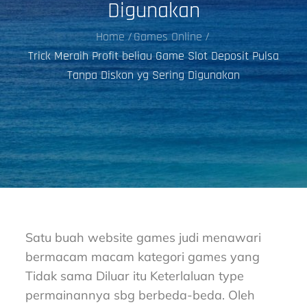
Digunakan
Home
Games Online
Trick Meraih Profit beliau Game Slot Deposit Pulsa
Tanpa Diskon yg Sering Digunakan
Satu buah website games judi menawari
bermacam macam kategori games yang
Tidak sama Diluar itu Keterlaluan type
permainannya sbg berbeda-beda. Oleh