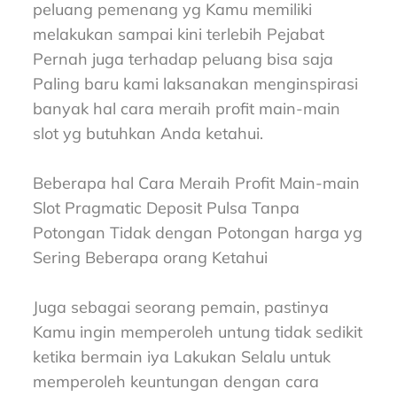
peluang pemenang yg Kamu memiliki
melakukan sampai kini terlebih Pejabat
Pernah juga terhadap peluang bisa saja
Paling baru kami laksanakan menginspirasi
banyak hal cara meraih profit main-main
slot yg butuhkan Anda ketahui.
Beberapa hal Cara Meraih Profit Main-main
Slot Pragmatic Deposit Pulsa Tanpa
Potongan Tidak dengan Potongan harga yg
Sering Beberapa orang Ketahui
Juga sebagai seorang pemain, pastinya
Kamu ingin memperoleh untung tidak sedikit
ketika bermain iya Lakukan Selalu untuk
memperoleh keuntungan dengan cara