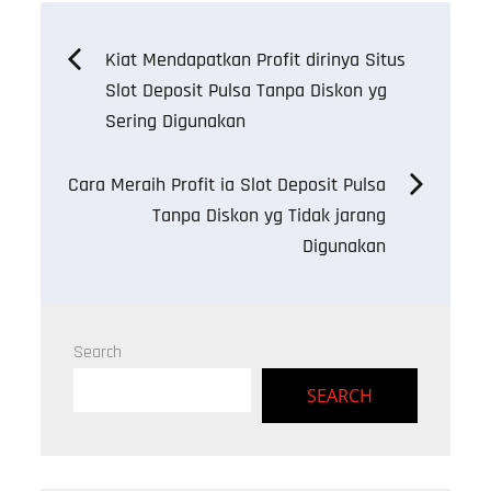
Post
Kiat Mendapatkan Profit dirinya Situs
Slot Deposit Pulsa Tanpa Diskon yg
navigation
Sering Digunakan
Cara Meraih Profit ia Slot Deposit Pulsa
Tanpa Diskon yg Tidak jarang
Digunakan
Search
SEARCH