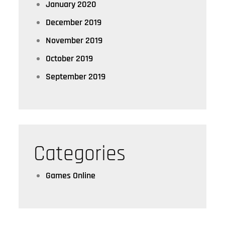
January 2020
December 2019
November 2019
October 2019
September 2019
Categories
Games Online