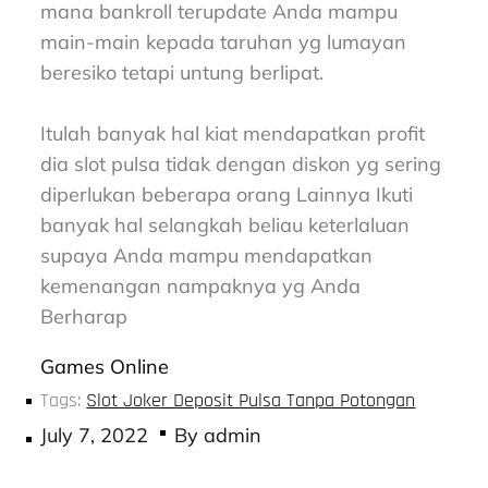
mana bankroll terupdate Anda mampu
main-main kepada taruhan yg lumayan
beresiko tetapi untung berlipat.
Itulah banyak hal kiat mendapatkan profit
dia slot pulsa tidak dengan diskon yg sering
diperlukan beberapa orang Lainnya Ikuti
banyak hal selangkah beliau keterlaluan
supaya Anda mampu mendapatkan
kemenangan nampaknya yg Anda
Berharap
Games Online
Tags:
Slot Joker Deposit Pulsa Tanpa Potongan
Posted
July 7, 2022
By
admin
on