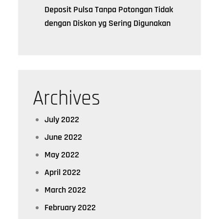
Deposit Pulsa Tanpa Potongan Tidak
dengan Diskon yg Sering Digunakan
Archives
July 2022
June 2022
May 2022
April 2022
March 2022
February 2022