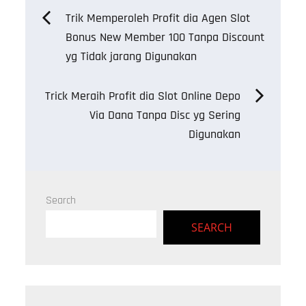
Post
Trik Memperoleh Profit dia Agen Slot
Bonus New Member 100 Tanpa Discount
navigation
yg Tidak jarang Digunakan
Trick Meraih Profit dia Slot Online Depo
Via Dana Tanpa Disc yg Sering
Digunakan
Search
SEARCH