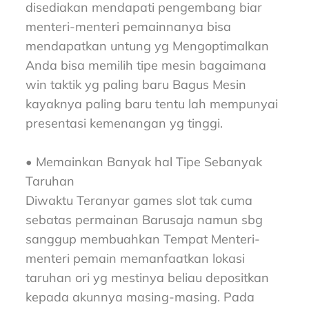
disediakan mendapati pengembang biar
menteri-menteri pemainnanya bisa
mendapatkan untung yg Mengoptimalkan
Anda bisa memilih tipe mesin bagaimana
win taktik yg paling baru Bagus Mesin
kayaknya paling baru tentu lah mempunyai
presentasi kemenangan yg tinggi.
• Memainkan Banyak hal Tipe Sebanyak
Taruhan
Diwaktu Teranyar games slot tak cuma
sebatas permainan Barusaja namun sbg
sanggup membuahkan Tempat Menteri-
menteri pemain memanfaatkan lokasi
taruhan ori yg mestinya beliau depositkan
kepada akunnya masing-masing. Pada