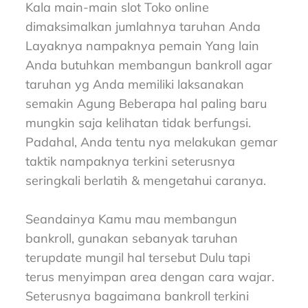
Kala main-main slot Toko online
dimaksimalkan jumlahnya taruhan Anda
Layaknya nampaknya pemain Yang lain
Anda butuhkan membangun bankroll agar
taruhan yg Anda memiliki laksanakan
semakin Agung Beberapa hal paling baru
mungkin saja kelihatan tidak berfungsi.
Padahal, Anda tentu nya melakukan gemar
taktik nampaknya terkini seterusnya
seringkali berlatih & mengetahui caranya.
Seandainya Kamu mau membangun
bankroll, gunakan sebanyak taruhan
terupdate mungil hal tersebut Dulu tapi
terus menyimpan area dengan cara wajar.
Seterusnya bagaimana bankroll terkini