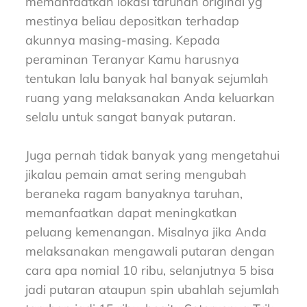
memanfaatkan lokasi taruhan original yg
mestinya beliau depositkan terhadap
akunnya masing-masing. Kepada
peraminan Teranyar Kamu harusnya
tentukan lalu banyak hal banyak sejumlah
ruang yang melaksanakan Anda keluarkan
selalu untuk sangat banyak putaran.
Juga pernah tidak banyak yang mengetahui
jikalau pemain amat sering mengubah
beraneka ragam banyaknya taruhan,
memanfaatkan dapat meningkatkan
peluang kemenangan. Misalnya jika Anda
melaksanakan mengawali putaran dengan
cara apa nomial 10 ribu, selanjutnya 5 bisa
jadi putaran ataupun spin ubahlah sejumlah