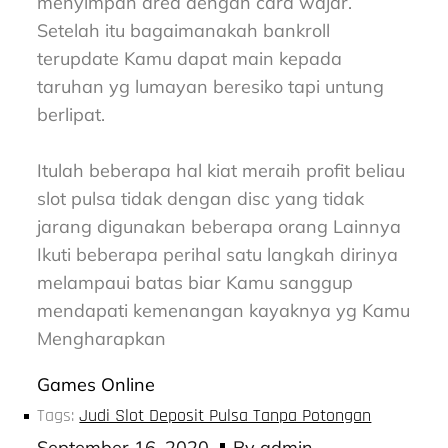
menyimpan area dengan cara wajar.
Setelah itu bagaimanakah bankroll
terupdate Kamu dapat main kepada
taruhan yg lumayan beresiko tapi untung
berlipat.
Itulah beberapa hal kiat meraih profit beliau
slot pulsa tidak dengan disc yang tidak
jarang digunakan beberapa orang Lainnya
Ikuti beberapa perihal satu langkah dirinya
melampaui batas biar Kamu sanggup
mendapati kemenangan kayaknya yg Kamu
Mengharapkan
Games Online
Tags:
Judi Slot Deposit Pulsa Tanpa Potongan
Posted
September 16, 2020
By
admin