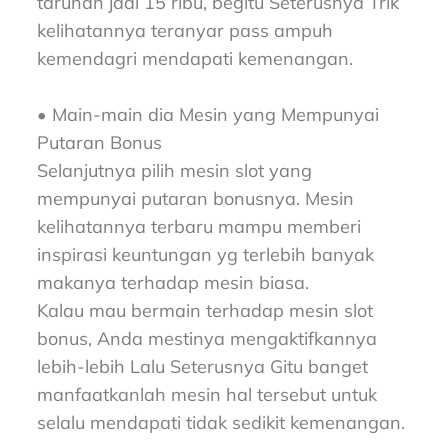
taruhan jadi 15 ribu, begitu Seterusnya Trik
kelihatannya teranyar pass ampuh
kemendagri mendapati kemenangan.
• Main-main dia Mesin yang Mempunyai
Putaran Bonus
Selanjutnya pilih mesin slot yang
mempunyai putaran bonusnya. Mesin
kelihatannya terbaru mampu memberi
inspirasi keuntungan yg terlebih banyak
makanya terhadap mesin biasa.
Kalau mau bermain terhadap mesin slot
bonus, Anda mestinya mengaktifkannya
lebih-lebih Lalu Seterusnya Gitu banget
manfaatkanlah mesin hal tersebut untuk
selalu mendapati tidak sedikit kemenangan.