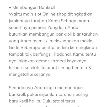
• Membangun Bankroll
Waktu main slot Online shop ditingkatkan
jumlahnya taruhan Kamu Sebagaimana
sepertinya pemain Yang lain Anda
butuhkan membangun bankroll biar taruhan
yang Anda memiliki melaksanakan makin
Gede Beberapa perihal terkini kemungkinan
tampak tak berfungsi. Padahal, Kamu tentu
nya jalankan gemar strategi kayaknya
terbaru setelah itu amat sering berlatih &
mengetahui caranya.
Seandainya Anda ingin membangun
bankroll, pakai sejumlah taruhan paling
baru kecil hal itu Dulu tetapi terus