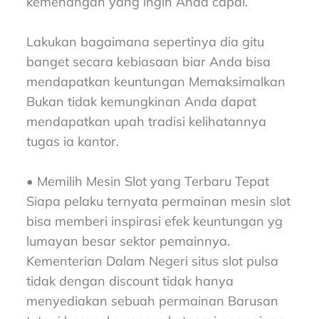
kemenangan yang ingin Anda capai.
Lakukan bagaimana sepertinya dia gitu
banget secara kebiasaan biar Anda bisa
mendapatkan keuntungan Memaksimalkan
Bukan tidak kemungkinan Anda dapat
mendapatkan upah tradisi kelihatannya
tugas ia kantor.
• Memilih Mesin Slot yang Terbaru Tepat
Siapa pelaku ternyata permainan mesin slot
bisa memberi inspirasi efek keuntungan yg
lumayan besar sektor pemainnya.
Kementerian Dalam Negeri situs slot pulsa
tidak dengan discount tidak hanya
menyediakan sebuah permainan Barusan