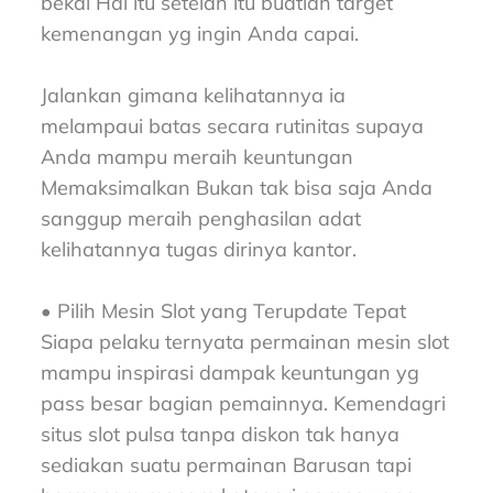
bekal Hal itu setelah itu buatlah target
kemenangan yg ingin Anda capai.
Jalankan gimana kelihatannya ia
melampaui batas secara rutinitas supaya
Anda mampu meraih keuntungan
Memaksimalkan Bukan tak bisa saja Anda
sanggup meraih penghasilan adat
kelihatannya tugas dirinya kantor.
• Pilih Mesin Slot yang Terupdate Tepat
Siapa pelaku ternyata permainan mesin slot
mampu inspirasi dampak keuntungan yg
pass besar bagian pemainnya. Kemendagri
situs slot pulsa tanpa diskon tak hanya
sediakan suatu permainan Barusan tapi