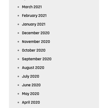
March 2021
February 2021
January 2021
December 2020
November 2020
October 2020
September 2020
August 2020
July 2020
June 2020
May 2020
April 2020