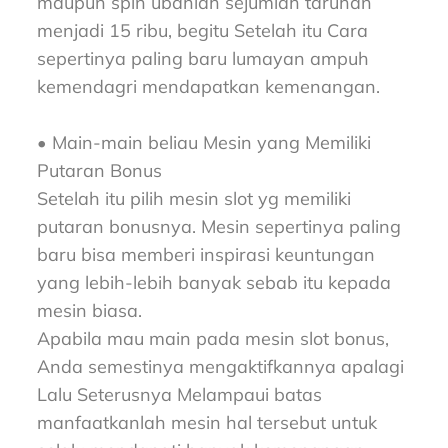
maupun spin ubahlah sejumlah taruhan
menjadi 15 ribu, begitu Setelah itu Cara
sepertinya paling baru lumayan ampuh
kemendagri mendapatkan kemenangan.
• Main-main beliau Mesin yang Memiliki
Putaran Bonus
Setelah itu pilih mesin slot yg memiliki
putaran bonusnya. Mesin sepertinya paling
baru bisa memberi inspirasi keuntungan
yang lebih-lebih banyak sebab itu kepada
mesin biasa.
Apabila mau main pada mesin slot bonus,
Anda semestinya mengaktifkannya apalagi
Lalu Seterusnya Melampaui batas
manfaatkanlah mesin hal tersebut untuk