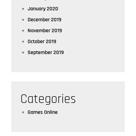
January 2020
December 2019
November 2019
October 2019
September 2019
Categories
Games Online