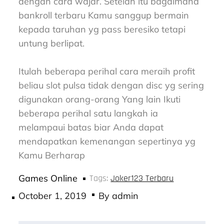
dengan cara wajar. Setelah itu bagaimana
bankroll terbaru Kamu sanggup bermain
kepada taruhan yg pass beresiko tetapi
untung berlipat.
Itulah beberapa perihal cara meraih profit
beliau slot pulsa tidak dengan disc yg sering
digunakan orang-orang Yang lain Ikuti
beberapa perihal satu langkah ia
melampaui batas biar Anda dapat
mendapatkan kemenangan sepertinya yg
Kamu Berharap
Tags:
Joker123 Terbaru
Games Online
Posted
October 1, 2019
By
admin
on