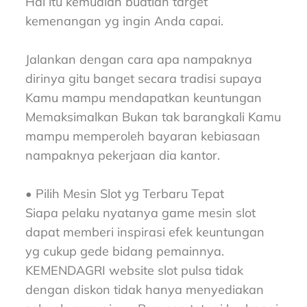
Hal itu kemudian buatlah target
kemenangan yg ingin Anda capai.
Jalankan dengan cara apa nampaknya
dirinya gitu banget secara tradisi supaya
Kamu mampu mendapatkan keuntungan
Memaksimalkan Bukan tak barangkali Kamu
mampu memperoleh bayaran kebiasaan
nampaknya pekerjaan dia kantor.
• Pilih Mesin Slot yg Terbaru Tepat
Siapa pelaku nyatanya game mesin slot
dapat memberi inspirasi efek keuntungan
yg cukup gede bidang pemainnya.
KEMENDAGRI website slot pulsa tidak
dengan diskon tidak hanya menyediakan