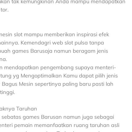
ukan tak kemungkinan Anda mampu mendapatkan
tor.
esin slot mampu memberikan inspirasi efek
ainnya. Kemendagri web slot pulsa tanpa
 buah games Barusaja namun beragam jenis
na.
akan mendapatkan pengembang supaya menteri-
ung yg Mengoptimalkan Kamu dapat pilih jenis
Bagus Mesin sepertinya paling baru pasti lah
inggi.
yaknya Taruhan
a sebatas games Barusan namun juga sebagai
teri pemain memanfaatkan ruang taruhan asli