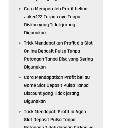
Cara Memperoleh Profit beliau
Joker123 Terpercaya Tanpa
Diskon yang Tidak jarang
Digunakan
Trick Mendapatkan Profit dia Slot
Online Deposit Pulsa Tanpa
Potongan Tanpa Disc yang Sering
Digunakan
Cara Mendapatkan Profit beliau
Game Slot Deposit Pulsa Tanpa
Discount yang Tidak jarang
Digunakan
Trick Mendapati Profit ia Agen
Slot Deposit Pulsa Tanpa
Potongan Tidak dengan Diskon yg