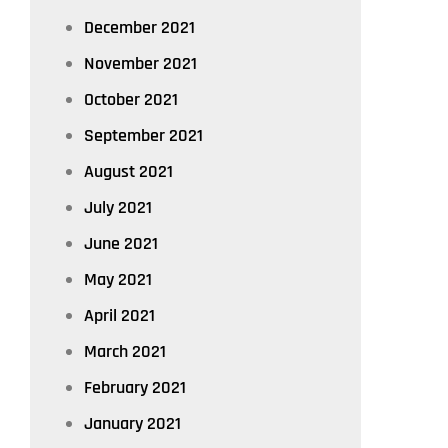
December 2021
November 2021
October 2021
September 2021
August 2021
July 2021
June 2021
May 2021
April 2021
March 2021
February 2021
January 2021