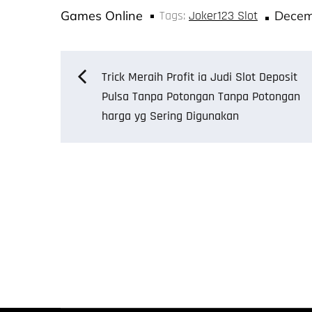
Posted
Tags:
Joker123 Slot
Games Online
Decem
on
Post
Trick Meraih Profit ia Judi Slot Deposit
Pulsa Tanpa Potongan Tanpa Potongan
harga yg Sering Digunakan
navigation