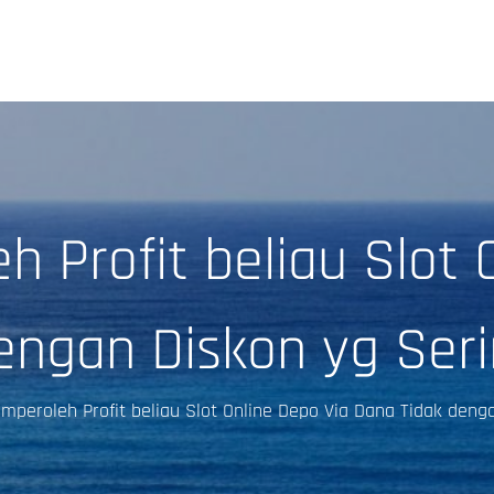
h Profit beliau Slot 
engan Diskon yg Ser
emperoleh Profit beliau Slot Online Depo Via Dana Tidak den