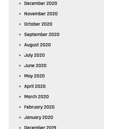
December 2020
November 2020
October 2020
September 2020
August 2020
July 2020
June 2020
May 2020
April 2020
March 2020
February 2020
January 2020
December 2019