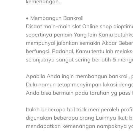
kemenangan.
• Membangun Bankroll
Disaat main-main slot Online shop diopt
sepertinya pemain Yang lain Kamu butuh
mempunyai jalankan semakin Akbar Beberap
berfungsi. Padahal, Kamu tentu lah melak
selanjutnya sangat sering berlatih & meng
Apabila Anda ingin membangun bankroll, p
Dulu namun tetap menyimpan lokasi dengan 
Anda bisa bermain pada taruhan yg pass be
Itulah beberapa hal trick memperoleh profit
digunakan beberapa orang Lainnya Ikuti b
mendapatkan kemenangan nampaknya y