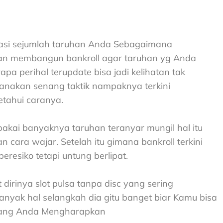
imasi sejumlah taruhan Anda Sebagaimana
kan membangun bankroll agar taruhan yg Anda
a perihal terupdate bisa jadi kelihatan tak
sanakan senang taktik nampaknya terkini
etahui caranya.
akai banyaknya taruhan teranyar mungil hal itu
cara wajar. Setelah itu gimana bankroll terkini
resiko tetapi untung berlipat.
 dirinya slot pulsa tanpa disc yang sering
anyak hal selangkah dia gitu banget biar Kamu bisa
ang Anda Mengharapkan