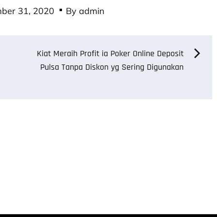
ber 31, 2020
By
admin
Kiat Meraih Profit ia Poker Online Deposit
Pulsa Tanpa Diskon yg Sering Digunakan