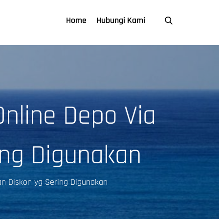
Home
Hubungi Kami
Online Depo Via
ing Digunakan
gan Diskon yg Sering Digunakan