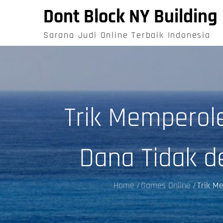
Skip
Dont Block NY Building
to
content
Sarana Judi Online Terbaik Indonesia
Trik Memperole
Dana Tidak d
Home
Games Online
Trik M