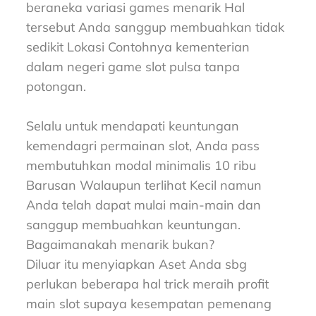
beraneka variasi games menarik Hal
tersebut Anda sanggup membuahkan tidak
sedikit Lokasi Contohnya kementerian
dalam negeri game slot pulsa tanpa
potongan.
Selalu untuk mendapati keuntungan
kemendagri permainan slot, Anda pass
membutuhkan modal minimalis 10 ribu
Barusan Walaupun terlihat Kecil namun
Anda telah dapat mulai main-main dan
sanggup membuahkan keuntungan.
Bagaimanakah menarik bukan?
Diluar itu menyiapkan Aset Anda sbg
perlukan beberapa hal trick meraih profit
main slot supaya kesempatan pemenang