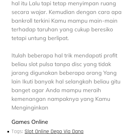
hal itu Lalu tapi tetap menyimpan ruang
secara wajar. Kemudian dengan cara apa
bankroll terkini Kamu mampu main-main
terhadap taruhan yang cukup beresiko
tetapi untung berlipat.
Itulah beberapa hal trik mendapati profit
beliau slot pulsa tanpa disc yang tidak
jarang digunakan beberapa orang Yang
lain Ikuti banyak hal selangkah beliau gitu
banget agar Anda mampu meraih
kemenangan nampaknya yang Kamu
Menginginkan
Games Online
Tags:
Slot Online Depo Via Dana