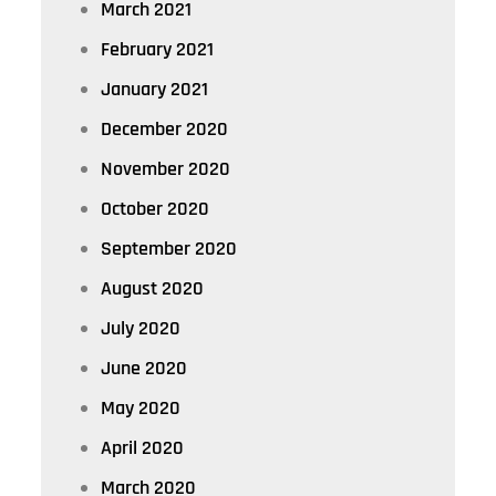
March 2021
February 2021
January 2021
December 2020
November 2020
October 2020
September 2020
August 2020
July 2020
June 2020
May 2020
April 2020
March 2020