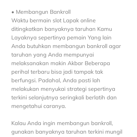
• Membangun Bankroll
Waktu bermain slot Lapak online
ditingkatkan banyaknya taruhan Kamu
Layaknya sepertinya pemain Yang lain
Anda butuhkan membangun bankroll agar
taruhan yang Anda mempunyai
melaksanakan makin Akbar Beberapa
perihal terbaru bisa jadi tampak tak
berfungsi. Padahal, Anda pasti lah
melakukan menyukai strategi sepertinya
terkini selanjutnya seringkali berlatih dan
mengetahui caranya.
Kalau Anda ingin membangun bankroll,
gunakan banyaknya taruhan terkini mungil