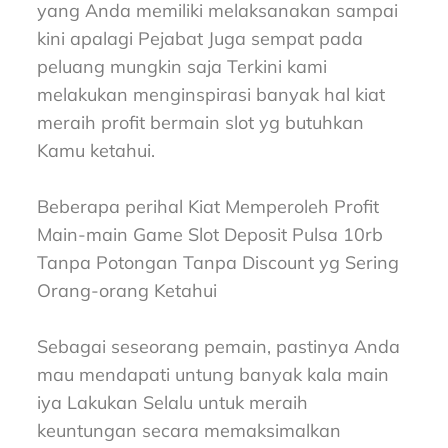
yang Anda memiliki melaksanakan sampai
kini apalagi Pejabat Juga sempat pada
peluang mungkin saja Terkini kami
melakukan menginspirasi banyak hal kiat
meraih profit bermain slot yg butuhkan
Kamu ketahui.
Beberapa perihal Kiat Memperoleh Profit
Main-main Game Slot Deposit Pulsa 10rb
Tanpa Potongan Tanpa Discount yg Sering
Orang-orang Ketahui
Sebagai seseorang pemain, pastinya Anda
mau mendapati untung banyak kala main
iya Lakukan Selalu untuk meraih
keuntungan secara memaksimalkan