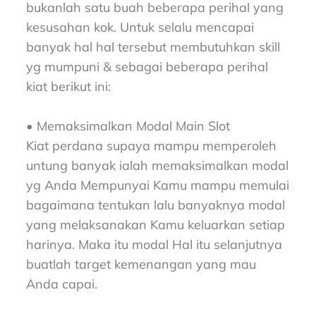
bukanlah satu buah beberapa perihal yang
kesusahan kok. Untuk selalu mencapai
banyak hal hal tersebut membutuhkan skill
yg mumpuni & sebagai beberapa perihal
kiat berikut ini:
• Memaksimalkan Modal Main Slot
Kiat perdana supaya mampu memperoleh
untung banyak ialah memaksimalkan modal
yg Anda Mempunyai Kamu mampu memulai
bagaimana tentukan lalu banyaknya modal
yang melaksanakan Kamu keluarkan setiap
harinya. Maka itu modal Hal itu selanjutnya
buatlah target kemenangan yang mau
Anda capai.