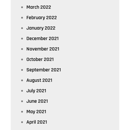
March 2022
February 2022
January 2022
December 2021
November 2021
October 2021
September 2021
August 2021
July 2021
June 2021
May 2021
April 2021