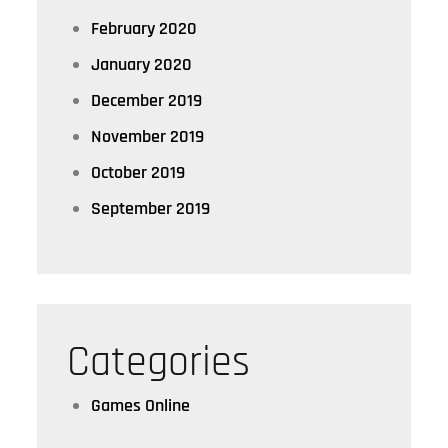
February 2020
January 2020
December 2019
November 2019
October 2019
September 2019
Categories
Games Online