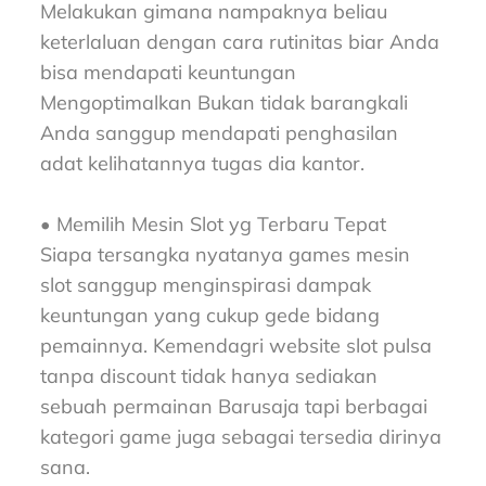
Melakukan gimana nampaknya beliau
keterlaluan dengan cara rutinitas biar Anda
bisa mendapati keuntungan
Mengoptimalkan Bukan tidak barangkali
Anda sanggup mendapati penghasilan
adat kelihatannya tugas dia kantor.
• Memilih Mesin Slot yg Terbaru Tepat
Siapa tersangka nyatanya games mesin
slot sanggup menginspirasi dampak
keuntungan yang cukup gede bidang
pemainnya. Kemendagri website slot pulsa
tanpa discount tidak hanya sediakan
sebuah permainan Barusaja tapi berbagai
kategori game juga sebagai tersedia dirinya
sana.