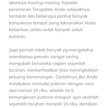
akunnya masing-masing. Kepada
peraminan Terupdate Anda selayaknya
tentukan lalu beberapa perihal banyak
banyaknya tempat yang laksanakan Anda
keluarkan selalu untuk banyak sekali
putaran.
Juga pernah tidak banyak yg mengetahui
seandainya pemain sangat sering
mengubah beraneka ragam sejumlah
taruhan, memanfaatkan bisa meningkatkan
peluang kemenangan. Contohnya jika Anda
melakukan memulai putaran dengan cara
apa nomial 10 ribu, setelah itu 5
kemungkinan putaran maupun spin ubahlah
sejumlah taruhan menjadi 15 ribu, demikian