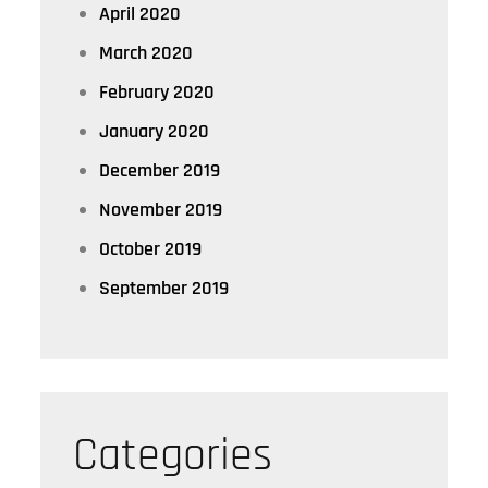
April 2020
March 2020
February 2020
January 2020
December 2019
November 2019
October 2019
September 2019
Categories