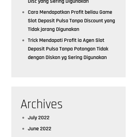
Disc yang Sering Digunakan
Cara Mendapatkan Profit beliau Game
Slot Deposit Pulsa Tanpa Discount yang
Tidak jarang Digunakan
Trick Mendapati Profit ia Agen Slot
Deposit Pulsa Tanpa Potongan Tidak
dengan Diskon yg Sering Digunakan
Archives
July 2022
June 2022