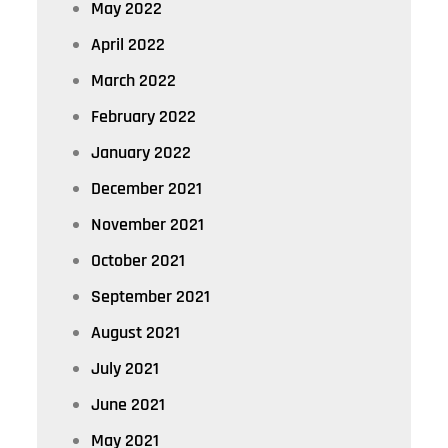
May 2022
April 2022
March 2022
February 2022
January 2022
December 2021
November 2021
October 2021
September 2021
August 2021
July 2021
June 2021
May 2021