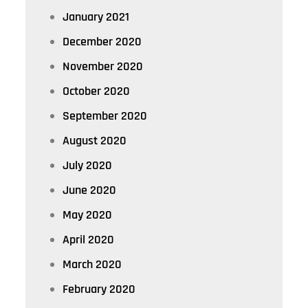
January 2021
December 2020
November 2020
October 2020
September 2020
August 2020
July 2020
June 2020
May 2020
April 2020
March 2020
February 2020