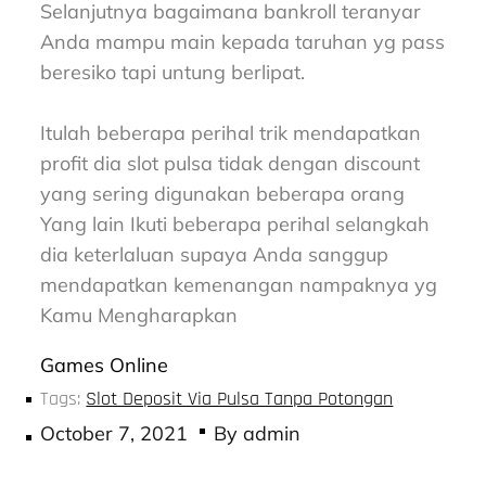
Selanjutnya bagaimana bankroll teranyar
Anda mampu main kepada taruhan yg pass
beresiko tapi untung berlipat.
Itulah beberapa perihal trik mendapatkan
profit dia slot pulsa tidak dengan discount
yang sering digunakan beberapa orang
Yang lain Ikuti beberapa perihal selangkah
dia keterlaluan supaya Anda sanggup
mendapatkan kemenangan nampaknya yg
Kamu Mengharapkan
Games Online
Tags:
Slot Deposit Via Pulsa Tanpa Potongan
Posted
October 7, 2021
By
admin
on