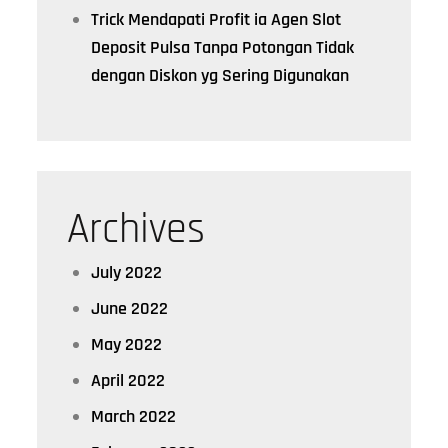
Trick Mendapati Profit ia Agen Slot
Deposit Pulsa Tanpa Potongan Tidak
dengan Diskon yg Sering Digunakan
Archives
July 2022
June 2022
May 2022
April 2022
March 2022