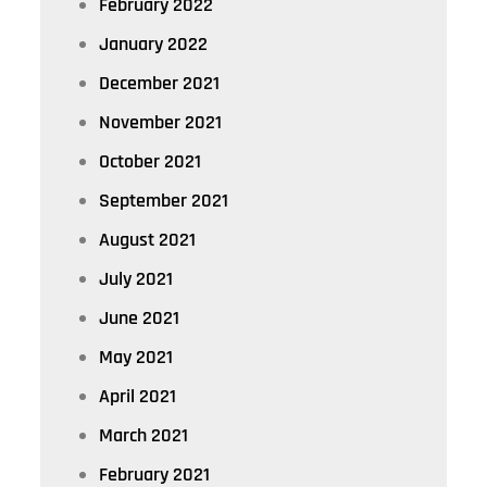
February 2022
January 2022
December 2021
November 2021
October 2021
September 2021
August 2021
July 2021
June 2021
May 2021
April 2021
March 2021
February 2021