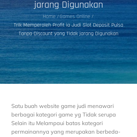
jarang Digunakan
Home
Games Online
Trik Memperoleh Profit ia Judi Slot Deposit Pulsa
Tanpa Discount yang Tidak jarang Digunakan
Satu buah website game judi menawari
berbagai kategori game yg Tidak serupa
Selain itu Melampaui batas kategori
permainannya yang merupakan berbeda-