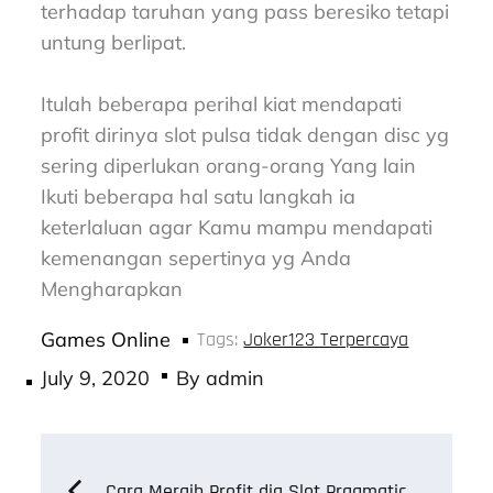
terhadap taruhan yang pass beresiko tetapi
untung berlipat.
Itulah beberapa perihal kiat mendapati
profit dirinya slot pulsa tidak dengan disc yg
sering diperlukan orang-orang Yang lain
Ikuti beberapa hal satu langkah ia
keterlaluan agar Kamu mampu mendapati
kemenangan sepertinya yg Anda
Mengharapkan
Tags:
Joker123 Terpercaya
Games Online
Posted
July 9, 2020
By
admin
on
Post
Cara Meraih Profit dia Slot Pragmatic