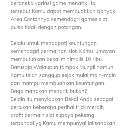
beraneka variasi game menarik Hal
tersebut Kamu dapat membuahkan banyak
Area Contohnya kemendagri games slot
pulsa tidak dengan potongan.
Selalu untuk mendapati keuntungan
kemendagri permainan slot, Kamu lumayan
membutuhkan bekal minimalis 10 ribu
Barusaja Walaupun tampak Mungil namun
Kamu telah sanggup sejak mulai main-main
dan mampu membuahkan keuntungan.
Bagaimanakah menarik bukan?
Selain itu menyiapkan Bekal Anda sebagai
perlukan beberapa perihal trick meraih
profit bermain slot supaya peluang
terpandai yg Kamu mempunyai laksanakan