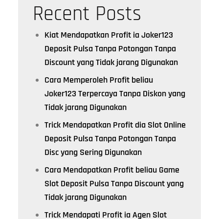
Recent Posts
Kiat Mendapatkan Profit ia Joker123
Deposit Pulsa Tanpa Potongan Tanpa
Discount yang Tidak jarang Digunakan
Cara Memperoleh Profit beliau
Joker123 Terpercaya Tanpa Diskon yang
Tidak jarang Digunakan
Trick Mendapatkan Profit dia Slot Online
Deposit Pulsa Tanpa Potongan Tanpa
Disc yang Sering Digunakan
Cara Mendapatkan Profit beliau Game
Slot Deposit Pulsa Tanpa Discount yang
Tidak jarang Digunakan
Trick Mendapati Profit ia Agen Slot