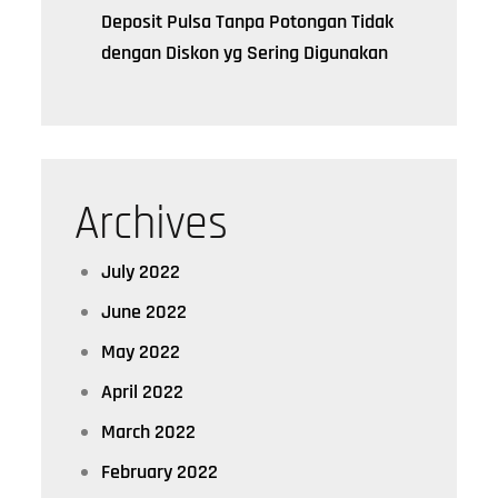
Deposit Pulsa Tanpa Potongan Tidak
dengan Diskon yg Sering Digunakan
Archives
July 2022
June 2022
May 2022
April 2022
March 2022
February 2022