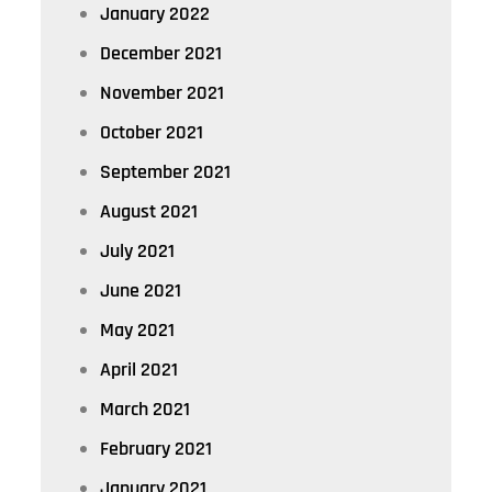
January 2022
December 2021
November 2021
October 2021
September 2021
August 2021
July 2021
June 2021
May 2021
April 2021
March 2021
February 2021
January 2021