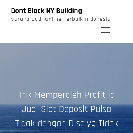
Skip
Dont Block NY Building
to
Sarana Judi Online Terbaik Indonesia
content
Trik Memperoleh Profit ia
Judi Slot Deposit Pulsa
Tidak dengan Disc yg Tidak