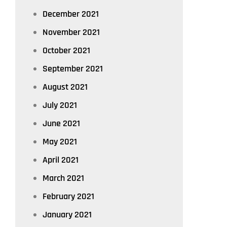
December 2021
November 2021
October 2021
September 2021
August 2021
July 2021
June 2021
May 2021
April 2021
March 2021
February 2021
January 2021