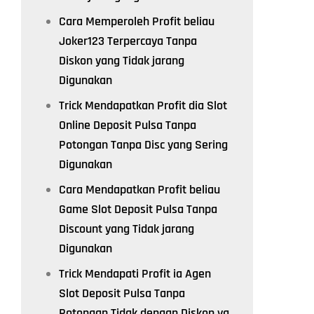
Cara Memperoleh Profit beliau
Joker123 Terpercaya Tanpa
Diskon yang Tidak jarang
Digunakan
Trick Mendapatkan Profit dia Slot
Online Deposit Pulsa Tanpa
Potongan Tanpa Disc yang Sering
Digunakan
Cara Mendapatkan Profit beliau
Game Slot Deposit Pulsa Tanpa
Discount yang Tidak jarang
Digunakan
Trick Mendapati Profit ia Agen
Slot Deposit Pulsa Tanpa
Potongan Tidak dengan Diskon yg