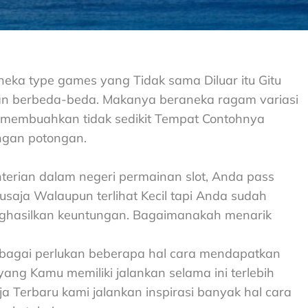
eka type games yang Tidak sama Diluar itu Gitu
n berbeda-beda. Makanya beraneka ragam variasi
 membuahkan tidak sedikit Tempat Contohnya
ngan potongan.
terian dalam negeri permainan slot, Anda pass
usaja Walaupun terlihat Kecil tapi Anda sudah
nghasilkan keuntungan. Bagaimanakah menarik
ebagai perlukan beberapa hal cara mendapatkan
yang Kamu memiliki jalankan selama ini terlebih
a Terbaru kami jalankan inspirasi banyak hal cara