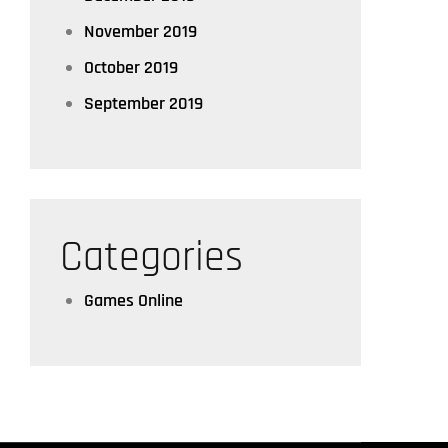
November 2019
October 2019
September 2019
Categories
Games Online