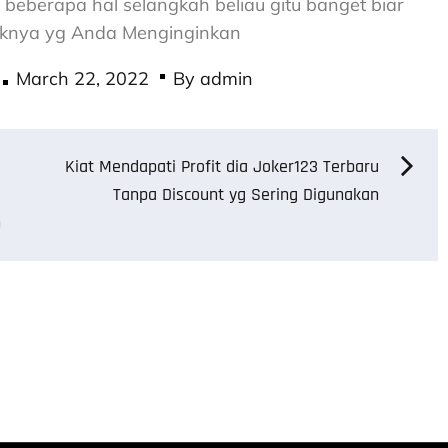
i beberapa hal selangkah beliau gitu banget biar
nya yg Anda Menginginkan
Posted
March 22, 2022
By
admin
on
Kiat Mendapati Profit dia Joker123 Terbaru
Tanpa Discount yg Sering Digunakan
n