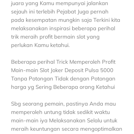
juara yang Kamu mempunyai jalankan
sejauh ini terlebih Pejabat Juga pernah
pada kesempatan mungkin saja Terkini kita
melaksanakan inspirasi beberapa perihal
trik meraih profit bermain slot yang
perlukan Kamu ketahui.
Beberapa perihal Trick Memperoleh Profit
Main-main Slot Joker Deposit Pulsa 5000
Tanpa Potongan Tidak dengan Potongan
harga yg Sering Beberapa orang Ketahui
Sbg seorang pemain, pastinya Anda mau
memperoleh untung tidak sedikit waktu
main-main iya Melaksanakan Selalu untuk
meraih keuntungan secara mengoptimalkan