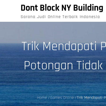
Skip
Dont Block NY Building
to
content
Sarana Judi Online Terbaik Indonesia
Trik Mendapati P
Potongan Tidak
Home
Games Online
Trik Mendapati P