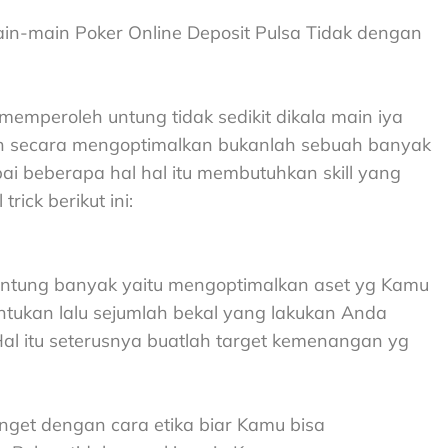
ain-main Poker Online Deposit Pulsa Tidak dengan
mperoleh untung tidak sedikit dikala main iya
an secara mengoptimalkan bukanlah sebuah banyak
ai beberapa hal hal itu membutuhkan skill yang
ick berikut ini:
ntung banyak yaitu mengoptimalkan aset yg Kamu
ukan lalu sejumlah bekal yang lakukan Anda
 Hal itu seterusnya buatlah target kemenangan yg
get dengan cara etika biar Kamu bisa