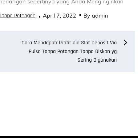
menangan sepertinya yang Anda Menginginkan
Posted
 Tanpa Potongan
April 7, 2022
By
admin
on
Cara Mendapati Profit dia Slot Deposit Via
Pulsa Tanpa Potongan Tanpa Diskon yg
Sering Digunakan