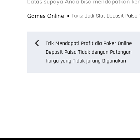
batas supaya Anda bisa mendapatkan ke
Tags:
Judi Slot Deposit Pulsa
Games Online
Post
Trik Mendapati Profit dia Poker Online
Deposit Pulsa Tidak dengan Potongan
harga yang Tidak jarang Digunakan
navigation