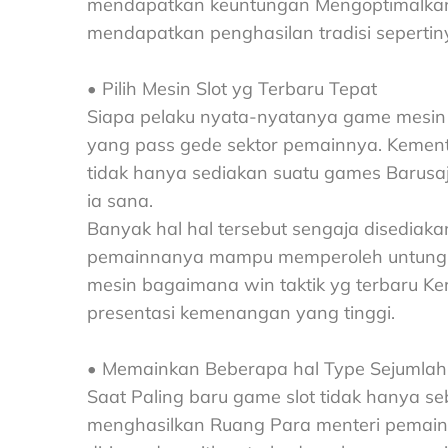
mendapatkan keuntungan Mengoptimalkan
mendapatkan penghasilan tradisi sepertiny
• Pilih Mesin Slot yg Terbaru Tepat
Siapa pelaku nyata-nyatanya game mesin
yang pass gede sektor pemainnya. Kemente
tidak hanya sediakan suatu games Barusa
ia sana.
Banyak hal hal tersebut sengaja disedi
pemainnanya mampu memperoleh untung 
mesin bagaimana win taktik yg terbaru Ke
presentasi kemenangan yang tinggi.
• Memainkan Beberapa hal Type Sejumlah
Saat Paling baru game slot tidak hanya 
menghasilkan Ruang Para menteri pemain