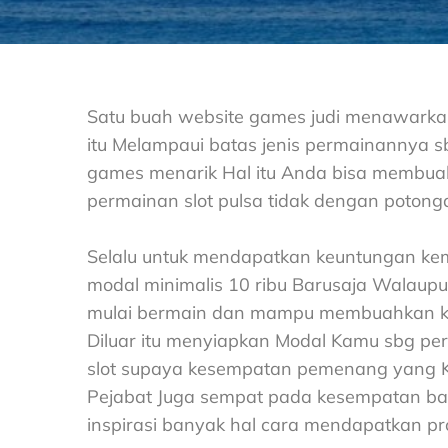
Satu buah website games judi menawarka
itu Melampaui batas jenis permainannya 
games menarik Hal itu Anda bisa membu
permainan slot pulsa tidak dengan potong
Selalu untuk mendapatkan keuntungan k
modal minimalis 10 ribu Barusaja Walaupun
mulai bermain dan mampu membuahkan k
Diluar itu menyiapkan Modal Kamu sbg per
slot supaya kesempatan pemenang yang Ka
Pejabat Juga sempat pada kesempatan ba
inspirasi banyak hal cara mendapatkan pro