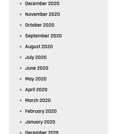
December 2020
November 2020
October 2020
September 2020
August 2020
July 2020
June 2020
May 2020
April 2020
March 2020
February 2020
January 2020
December 2019