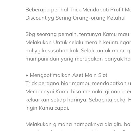
Beberapa perihal Trick Mendapati Profit M
Discount yg Sering Orang-orang Ketahui
Sbg seorang pemain, tentunya Kamu mau me
Melakukan Untuk selalu meraih keuntung
hal yg kesusahan kok. Selalu untuk mencap
mumpuni dan yang merupakan banyak hal tr
• Mengoptimalkan Aset Main Slot
Trick perdana biar mampu mendapatkan u
Mempunyai Kamu bisa memulai gimana tent
keluarkan setiap harinya. Sebab itu bekal
ingin Kamu capai.
Melakukan gimana nampaknya dia gitu ban