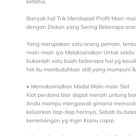
ketahui.
Banyak hal Trik Mendapati Profit Main-mai
dengan Diskon yang Sering Beberapa oran
Yang merupakan satu orang pemain, tentun
main-main iya Melaksanakan Untuk selal
bukanlah satu buah beberapa hal yg kesuli
hal itu membutuhkan skill yang mumpuni & s
• Memaksimalkan Modal Main-main Slot
Kiat perdana biar dapat meraih untung b
Anda mampu mengawali gimana memastika
keluarkan tiap-tiap harinya. Sebab itu beka
kemenangan yg ingin Kamu capai.