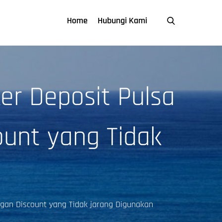
Home
Hubungi Kami
ker Deposit Pulsa
unt yang Tidak
ngan Discount yang Tidak jarang Digunakan