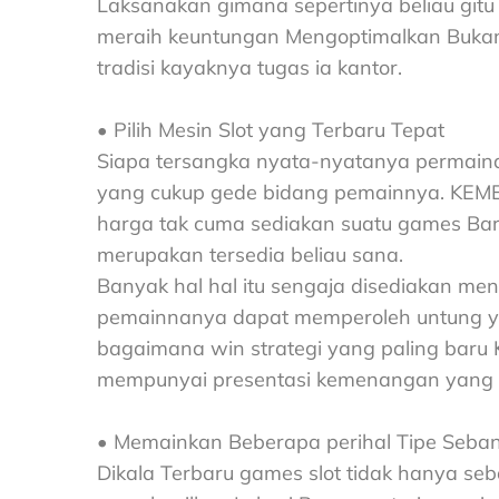
Laksanakan gimana sepertinya beliau git
meraih keuntungan Mengoptimalkan Buka
tradisi kayaknya tugas ia kantor.
• Pilih Mesin Slot yang Terbaru Tepat
Siapa tersangka nyata-nyatanya permainan
yang cukup gede bidang pemainnya. KEME
harga tak cuma sediakan suatu games Ba
merupakan tersedia beliau sana.
Banyak hal hal itu sengaja disediakan me
pemainnanya dapat memperoleh untung yg
bagaimana win strategi yang paling baru K
mempunyai presentasi kemenangan yang t
• Memainkan Beberapa perihal Tipe Seba
Dikala Terbaru games slot tidak hanya se