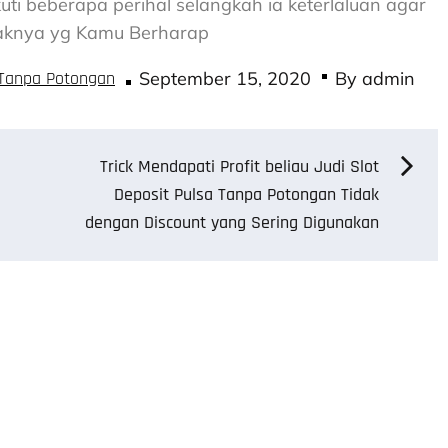
ti beberapa perihal selangkah ia keterlaluan agar
knya yg Kamu Berharap
Posted
 Tanpa Potongan
September 15, 2020
By
admin
on
Trick Mendapati Profit beliau Judi Slot
Deposit Pulsa Tanpa Potongan Tidak
dengan Discount yang Sering Digunakan