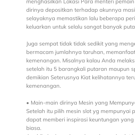
menghasilkan Lokasi Para menteri pemain
dirinya depositkan terhadap akunnya ma
selayaknya memastikan lalu beberapa per
keluarkan untuk selalu sangat banyak puta
Juga sempat tidak tidak sedikit yang meng
bermacam jumlahnya taruhan, memanfaa
kemenangan. Misalnya kalau Anda melaks
setelah itu 5 barangkali putaran maupun 
demikian Seterusnya Kiat kelihatannya t
kemenangan.
• Main-main dirinya Mesin yang Mempuny
Setelah itu pilih mesin slot yg mempunyai
dapat memberi inspirasi keuntungan yang 
biasa.