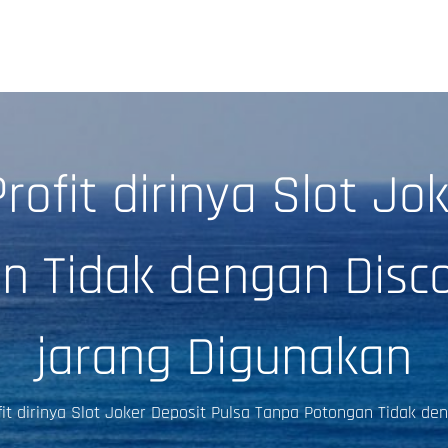
rofit dirinya Slot Jo
n Tidak dengan Disco
jarang Digunakan
fit dirinya Slot Joker Deposit Pulsa Tanpa Potongan Tidak de