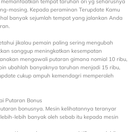
 memanfaatkan tempat taruhan ori yg seharusnya
sing-masing. Kepada peraminan Terupdate Kamu
ihal banyak sejumlah tempat yang jalankan Anda
ran.
etahui jikalau pemain paling sering mengubah
tkan sanggup meningkatkan kesempatan
anakan mengawali putaran gimana nomial 10 ribu,
spin ubahlah banyaknya taruhan menjadi 15 ribu,
erupdate cukup ampuh kemendagri memperoleh
ai Putaran Bonus
 putaran bonusnya. Mesin kelihatannya teranyar
lebih-lebih banyak oleh sebab itu kepada mesin