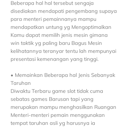
Beberapa hal hal tersebut sengaja
disediakan mendapati pengembang supaya
para menteri pemainnanya mampu
mendapatkan untung yg Mengoptimalkan
Kamu dapat memilih jenis mesin gimana
win taktik yg paling baru Bagus Mesin
kelihatannya teranyar tentu lah mempunyai
presentasi kemenangan yang tinggi.
• Memainkan Beberapa hal Jenis Sebanyak
Taruhan
Diwaktu Terbaru game slot tidak cuma
sebatas games Barusan tapi yang
merupakan mampu menghasilkan Ruangan
Menteri-menteri pemain menggunakan
tempat taruhan asli yg harusnya ia