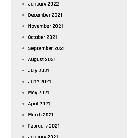
January 2022
December 2021
November 2021
October 2021
September 2021
August 2021
July 2021
June 2021
May 2021
April 2021
March 2021
February 2021
January 2021