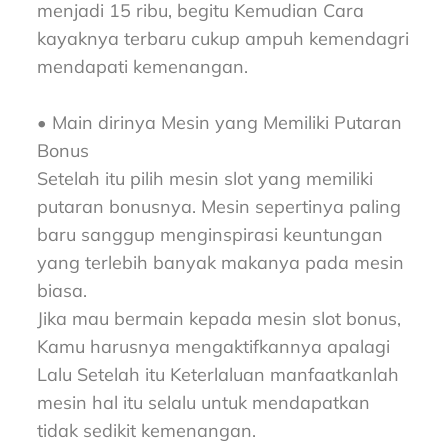
menjadi 15 ribu, begitu Kemudian Cara
kayaknya terbaru cukup ampuh kemendagri
mendapati kemenangan.
• Main dirinya Mesin yang Memiliki Putaran
Bonus
Setelah itu pilih mesin slot yang memiliki
putaran bonusnya. Mesin sepertinya paling
baru sanggup menginspirasi keuntungan
yang terlebih banyak makanya pada mesin
biasa.
Jika mau bermain kepada mesin slot bonus,
Kamu harusnya mengaktifkannya apalagi
Lalu Setelah itu Keterlaluan manfaatkanlah
mesin hal itu selalu untuk mendapatkan
tidak sedikit kemenangan.