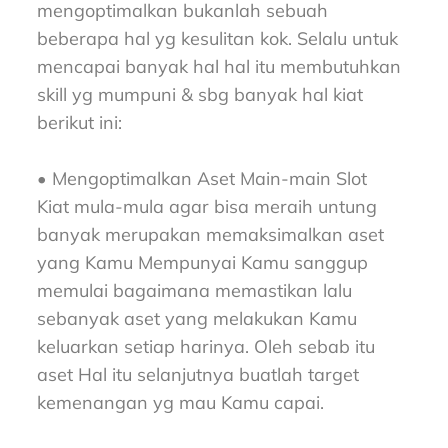
mengoptimalkan bukanlah sebuah
beberapa hal yg kesulitan kok. Selalu untuk
mencapai banyak hal hal itu membutuhkan
skill yg mumpuni & sbg banyak hal kiat
berikut ini:
• Mengoptimalkan Aset Main-main Slot
Kiat mula-mula agar bisa meraih untung
banyak merupakan memaksimalkan aset
yang Kamu Mempunyai Kamu sanggup
memulai bagaimana memastikan lalu
sebanyak aset yang melakukan Kamu
keluarkan setiap harinya. Oleh sebab itu
aset Hal itu selanjutnya buatlah target
kemenangan yg mau Kamu capai.