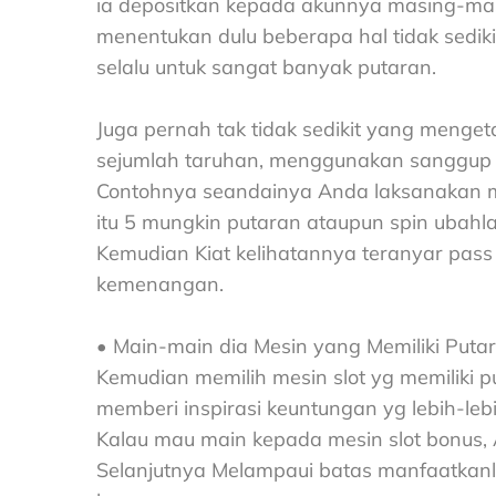
ia depositkan kepada akunnya masing-ma
menentukan dulu beberapa hal tidak sedi
selalu untuk sangat banyak putaran.
Juga pernah tak tidak sedikit yang menge
sejumlah taruhan, menggunakan sanggup
Contohnya seandainya Anda laksanakan me
itu 5 mungkin putaran ataupun spin ubahla
Kemudian Kiat kelihatannya teranyar pa
kemenangan.
• Main-main dia Mesin yang Memiliki Puta
Kemudian memilih mesin slot yg memiliki 
memberi inspirasi keuntungan yg lebih-leb
Kalau mau main kepada mesin slot bonus, 
Selanjutnya Melampaui batas manfaatkanla