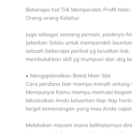
Beberapa hal Trik Memperoleh Profit Main 
Orang-orang Ketahui
Juga sebagai seorang pemain, pastinya And
Jalankan Selalu untuk memperoleh keunt
sebuah beberapa perihal yg kesulitan kok. 
membutuhkan skill yg mumpuni dan sbg bebe
• Mengoptimalkan Bekal Main Slot
Cara perdana biar mampu meraih untung t
Mempunyai Kamu mampu memulai bagaima
laksanakan Anda keluarkan tiap-tiap harin
target kemenangan yang mau Anda capai
Melakukan macam mana kelihatannya diri