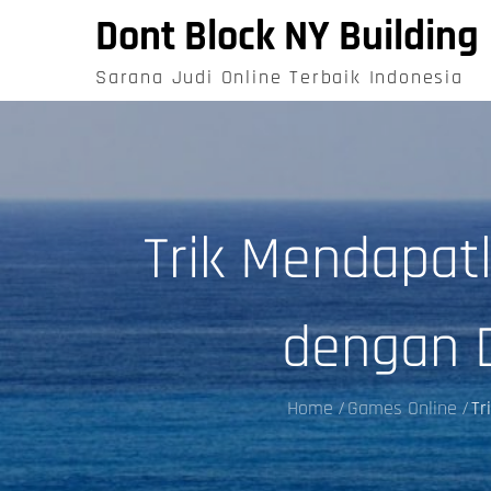
Skip
Dont Block NY Building
to
content
Sarana Judi Online Terbaik Indonesia
Trik Mendapatk
dengan D
Home
Games Online
Tr