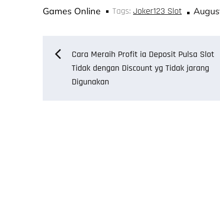
Posted
Tags:
Joker123 Slot
Games Online
Augus
on
Post
Cara Meraih Profit ia Deposit Pulsa Slot
Tidak dengan Discount yg Tidak jarang
Digunakan
navigation