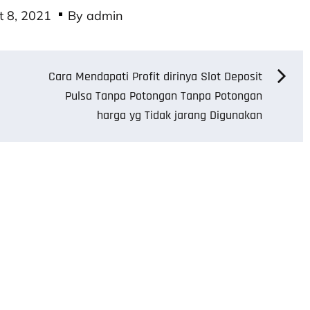
t 8, 2021
By
admin
Cara Mendapati Profit dirinya Slot Deposit
Pulsa Tanpa Potongan Tanpa Potongan
harga yg Tidak jarang Digunakan