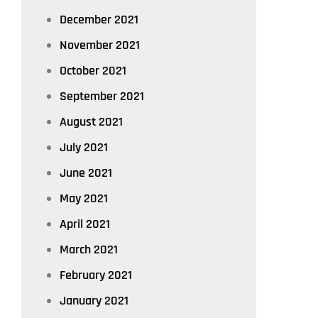
December 2021
November 2021
October 2021
September 2021
August 2021
July 2021
June 2021
May 2021
April 2021
March 2021
February 2021
January 2021