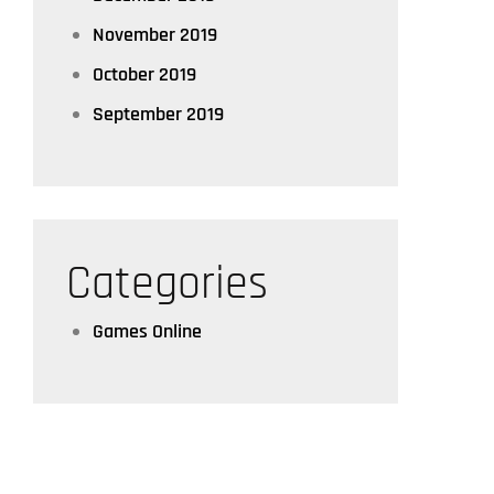
November 2019
October 2019
September 2019
Categories
Games Online