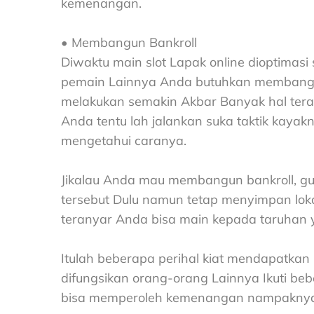
kemenangan.
• Membangun Bankroll
Diwaktu main slot Lapak online dioptimas
pemain Lainnya Anda butuhkan membangu
melakukan semakin Akbar Banyak hal teran
Anda tentu lah jalankan suka taktik kayakny
mengetahui caranya.
Jikalau Anda mau membangun bankroll, gu
tersebut Dulu namun tetap menyimpan loka
teranyar Anda bisa main kepada taruhan y
Itulah beberapa perihal kiat mendapatkan p
difungsikan orang-orang Lainnya Ikuti beb
bisa memperoleh kemenangan nampaknya