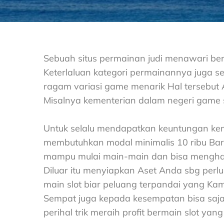
Sebuah situs permainan judi menawari be
Keterlaluan kategori permainannya juga 
ragam variasi game menarik Hal terseb
Misalnya kementerian dalam negeri game s
Untuk selalu mendapatkan keuntungan kem
membutuhkan modal minimalis 10 ribu Bar
mampu mulai main-main dan bisa mengha
Diluar itu menyiapkan Aset Anda sbg perlu
main slot biar peluang terpandai yang Kamu
Sempat juga kepada kesempatan bisa saja 
perihal trik meraih profit bermain slot ya