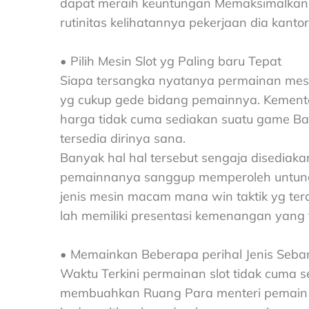
dapat meraih keuntungan Memaksimalkan 
rutinitas kelihatannya pekerjaan dia kantor
• Pilih Mesin Slot yg Paling baru Tepat
Siapa tersangka nyatanya permainan mesi
yg cukup gede bidang pemainnya. Kementer
harga tidak cuma sediakan suatu game B
tersedia dirinya sana.
Banyak hal hal tersebut sengaja disediak
pemainnanya sanggup memperoleh untun
jenis mesin macam mana win taktik yg te
lah memiliki presentasi kemenangan yang t
• Memainkan Beberapa perihal Jenis Seb
Waktu Terkini permainan slot tidak cuma
membuahkan Ruang Para menteri pemain 