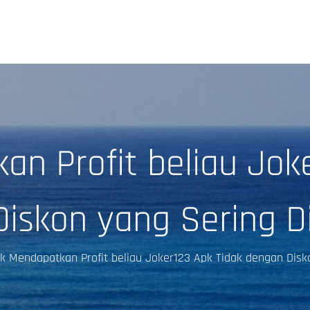
an Profit beliau Jok
iskon yang Sering 
ik Mendapatkan Profit beliau Joker123 Apk Tidak dengan Dis