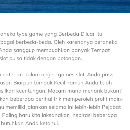
raneka type game yang Berbeda Diluar itu
sebagai berbeda-beda. Oleh karenanya beraneka
ut Anda sanggup membuahkan banyak Tempat
lot pulsa tidak dengan potongan.
enterian dalam negeri games slot, Anda pass
usan Biarpun tampak Kecil namun Anda telah
silkan keuntungan. Macam mana menarik bukan?
kan beberapa perihal trik memperoleh profit main-
 memiliki jalankan selama ini lebih-lebih Pejabat
Paling baru kita laksanakan inspirasi beberapa
ng butuhkan Anda ketahui.