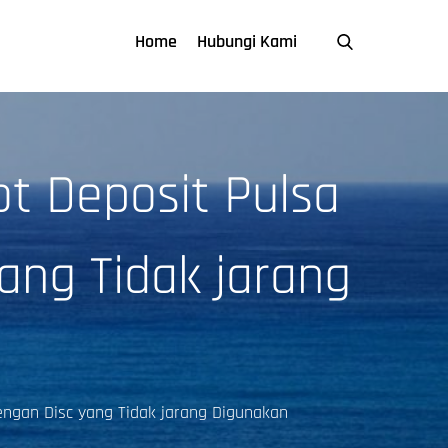
Home
Hubungi Kami
ot Deposit Pulsa
ang Tidak jarang
engan Disc yang Tidak jarang Digunakan