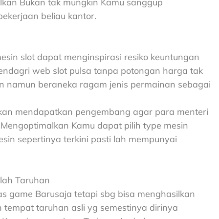
lkan Bukan tak mungkin Kamu sanggup
kerjaan beliau kantor.
sin slot dapat menginspirasi resiko keuntungan
dagri web slot pulsa tanpa potongan harga tak
 namun beraneka ragam jenis permainan sebagai
diakan mendapatkan pengembang agar para menteri
Mengoptimalkan Kamu dapat pilih type mesin
sin sepertinya terkini pasti lah mempunyai
mlah Taruhan
as game Barusaja tetapi sbg bisa menghasilkan
empat taruhan asli yg semestinya dirinya