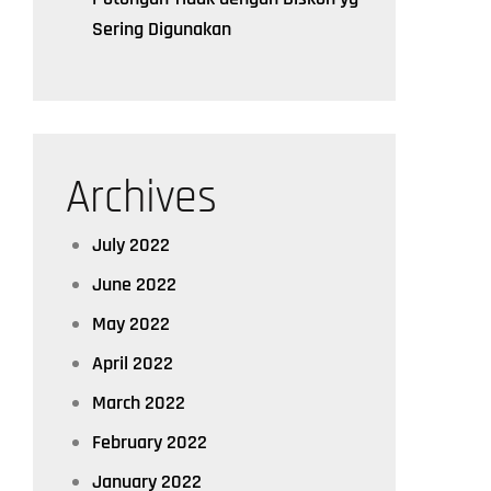
Sering Digunakan
Archives
July 2022
June 2022
May 2022
April 2022
March 2022
February 2022
January 2022