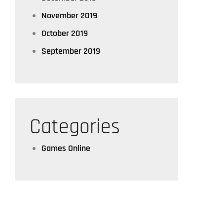
November 2019
October 2019
September 2019
Categories
Games Online