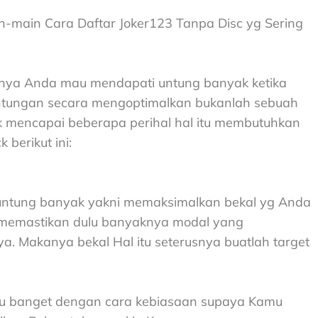
n-main Cara Daftar Joker123 Tanpa Disc yg Sering
inya Anda mau mendapati untung banyak ketika
untungan secara mengoptimalkan bukanlah sebuah
tuk mencapai beberapa perihal hal itu membutuhkan
 berikut ini:
ntung banyak yakni memaksimalkan bekal yg Anda
memastikan dulu banyaknya modal yang
a. Makanya bekal Hal itu seterusnya buatlah target
tu banget dengan cara kebiasaan supaya Kamu