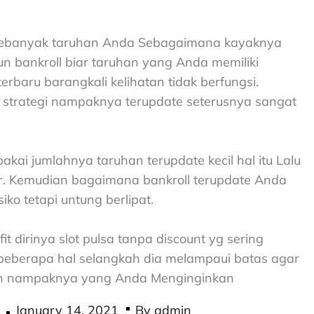
n sebanyak taruhan Anda Sebagaimana kayaknya
bankroll biar taruhan yang Anda memiliki
rbaru barangkali kelihatan tidak berfungsi.
 strategi nampaknya terupdate seterusnya sangat
kai jumlahnya taruhan terupdate kecil hal itu Lalu
ar. Kemudian bagaimana bankroll terupdate Anda
ko tetapi untung berlipat.
t dirinya slot pulsa tanpa discount yg sering
 beberapa hal selangkah dia melampaui batas agar
 nampaknya yang Anda Menginginkan
Posted
January 14, 2021
By
admin