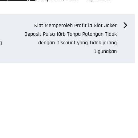
on
Kiat Memperoleh Profit ia Slot Joker
Deposit Pulsa 10rb Tanpa Potongan Tidak
g
dengan Discount yang Tidak jarang
Digunakan