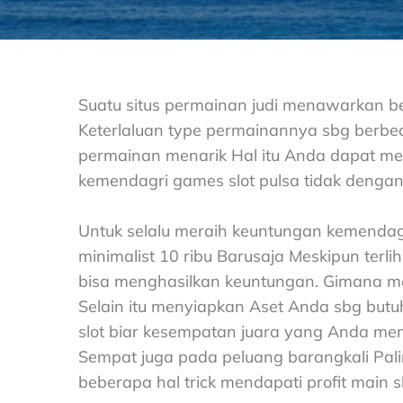
Suatu situs permainan judi menawarkan be
Keterlaluan type permainannya sbg berbe
permainan menarik Hal itu Anda dapat me
kemendagri games slot pulsa tidak denga
Untuk selalu meraih keuntungan kemendag
minimalist 10 ribu Barusaja Meskipun terli
bisa menghasilkan keuntungan. Gimana m
Selain itu menyiapkan Aset Anda sbg butu
slot biar kesempatan juara yang Anda mem
Sempat juga pada peluang barangkali Palin
beberapa hal trick mendapati profit main s