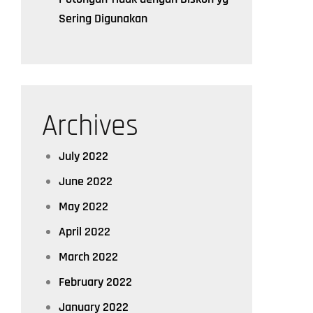
Sering Digunakan
Archives
July 2022
June 2022
May 2022
April 2022
March 2022
February 2022
January 2022