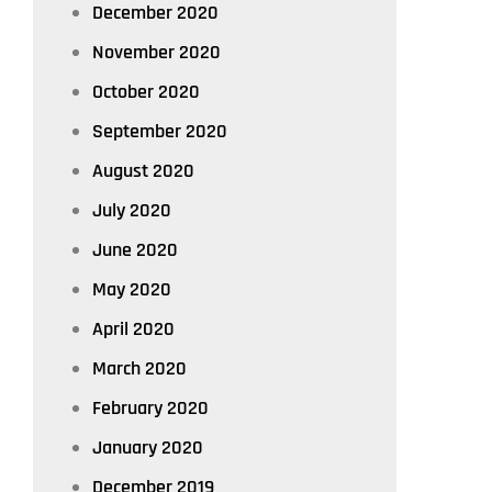
December 2020
November 2020
October 2020
September 2020
August 2020
July 2020
June 2020
May 2020
April 2020
March 2020
February 2020
January 2020
December 2019