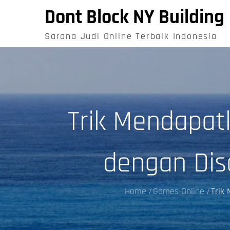
Skip
Dont Block NY Building
to
content
Sarana Judi Online Terbaik Indonesia
Trik Mendapatk
dengan Dis
Home
Games Online
Trik