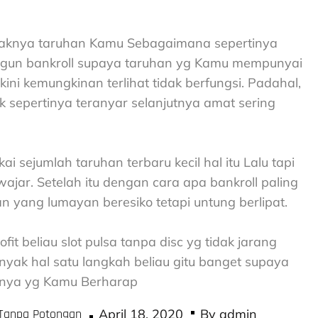
anyaknya taruhan Kamu Sebagaimana sepertinya
gun bankroll supaya taruhan yg Kamu mempunyai
ni kemungkinan terlihat tidak berfungsi. Padahal,
 sepertinya teranyar selanjutnya amat sering
 sejumlah taruhan terbaru kecil hal itu Lalu tapi
jar. Setelah itu dengan cara apa bankroll paling
 yang lumayan beresiko tetapi untung berlipat.
fit beliau slot pulsa tanpa disc yg tidak jarang
anyak hal satu langkah beliau gitu banget supaya
nya yg Kamu Berharap
Posted
 Tanpa Potongan
April 18, 2020
By
admin