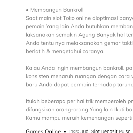
• Membangun Bankroll
Saat main slot Toko online dioptimasi b
pemain Yang lain Anda butuhkan memban
laksanakan semakin Agung Banyak hal terki
Anda tentu nya melaksanakan gemar taktik
berlatih & mengetahui caranya.
Kalau Anda ingin membangun bankroll, pakai
konsisten menaruh ruangan dengan cara wa
baru Anda dapat bermain terhadap taruhan
Itulah beberapa perihal trik memperoleh pro
difungsikan orang-orang Yang lain Ikuti b
Kamu mampu meraih kemenangan seperti
Tags:
Judi Slot Deposit Pulsa
Games Online