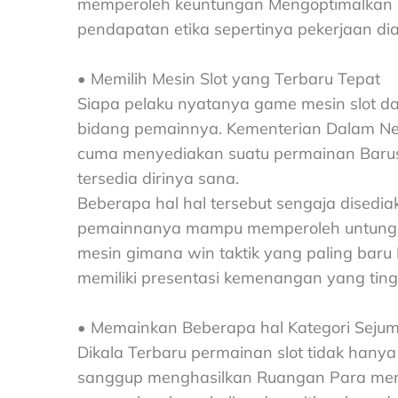
memperoleh keuntungan Mengoptimalkan B
pendapatan etika sepertinya pekerjaan dia
• Memilih Mesin Slot yang Terbaru Tepat
Siapa pelaku nyatanya game mesin slot da
bidang pemainnya. Kementerian Dalam Neg
cuma menyediakan suatu permainan Baru
tersedia dirinya sana.
Beberapa hal hal tersebut sengaja dised
pemainnanya mampu memperoleh untung 
mesin gimana win taktik yang paling bar
memiliki presentasi kemenangan yang ting
• Memainkan Beberapa hal Kategori Seju
Dikala Terbaru permainan slot tidak hanya
sanggup menghasilkan Ruangan Para ment