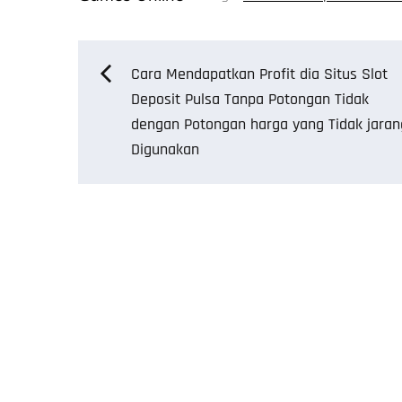
Post
Cara Mendapatkan Profit dia Situs Slot
Deposit Pulsa Tanpa Potongan Tidak
dengan Potongan harga yang Tidak jaran
navigation
Digunakan