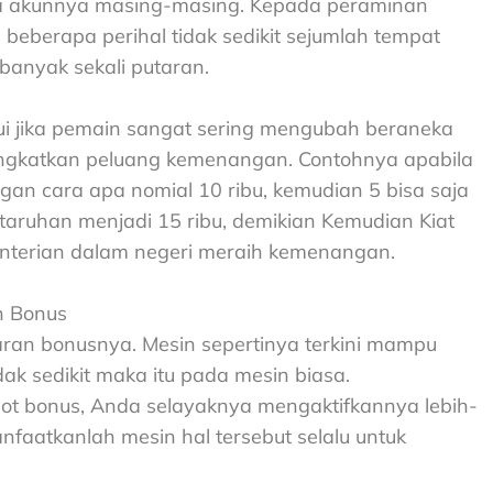
da akunnya masing-masing. Kepada peraminan
beberapa perihal tidak sedikit sejumlah tempat
banyak sekali putaran.
hui jika pemain sangat sering mengubah beraneka
gkatkan peluang kemenangan. Contohnya apabila
n cara apa nomial 10 ribu, kemudian 5 bisa saja
aruhan menjadi 15 ribu, demikian Kemudian Kiat
terian dalam negeri meraih kemenangan.
n Bonus
utaran bonusnya. Mesin sepertinya terkini mampu
ak sedikit maka itu pada mesin biasa.
t bonus, Anda selayaknya mengaktifkannya lebih-
faatkanlah mesin hal tersebut selalu untuk