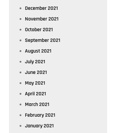
December 2021
November 2021
October 2021
September 2021
August 2021
July 2021
June 2021
May 2021
April 2021
March 2021
February 2021
January 2021