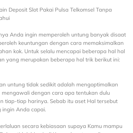
in Deposit Slot Pakai Pulsa Telkomsel Tanpa
ahui
nya Anda ingin memperoleh untung banyak disaat
mperoleh keuntungan dengan cara memaksimalkan
ahan kok. Untuk selalu mencapai beberapa hal hal
 yang merupakan beberapa hal trik berikut ini:
 untung tidak sedikit adalah mengoptimalkan
mengawali dengan cara apa tentukan dulu
 tiap-tiap harinya. Sebab itu aset Hal tersebut
 ingin Anda capai.
eterlaluan secara kebiasaan supaya Kamu mampu