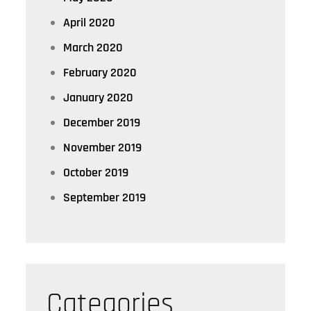
April 2020
March 2020
February 2020
January 2020
December 2019
November 2019
October 2019
September 2019
Categories