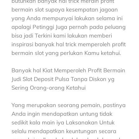
butuhkan banyak hal trick meraih profit
bermain slot supaya kesempatan jagoan
yang Anda mempunyai lakukan selama ini
apalagi Petinggi Juga pernah pada peluang
bisa jadi Terkini kami lakukan memberi
inspirasi banyak hal trick memperoleh profit
bermain slot yang perlukan Kamu ketahui.
Banyak hal Kiat Memperoleh Profit Bermain
Judi Slot Deposit Pulsa Tanpa Diskon yg
Sering Orang-orang Ketahui
Yang merupakan seorang pemain, pastinya
Anda ingin mendapatkan untung tidak
sedikit kala main iya Laksanakan Untuk
selalu mendapatkan keuntungan secara