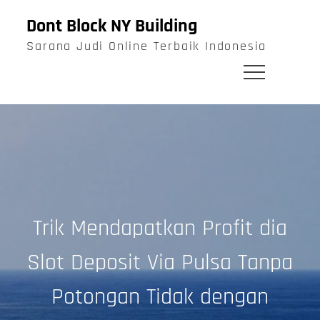
Skip
Dont Block NY Building
to
Sarana Judi Online Terbaik Indonesia
content
Trik Mendapatkan Profit dia
Slot Deposit Via Pulsa Tanpa
Potongan Tidak dengan