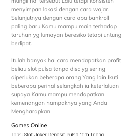
mungil hal tersebut Lalu tetapi konsisten
menyimpan lokasi dengan cara wajar.
Selanjutnya dengan cara apa bankroll
paling baru Kamu mampu main terhadap
taruhan yg lumayan beresiko tetapi untung
berlipat.
Itulah banyak hal cara mendapatkan profit
beliau slot pulsa tanpa disc yg sering
diperlukan beberapa orang Yang lain Ikuti
beberapa perihal selangkah ia keterlaluan
supaya Kamu mampu mendapatkan
kemenangan nampaknya yang Anda
Mengharapkan
Games Online
Tags:
Slot Joker Deposit Pulsa 10rb Tanpa