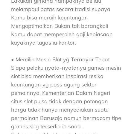
Lakukan gimana nampaknya beliau
melampaui batas secara tradisi supaya
Kamu bisa meraih keuntungan
Mengoptimalkan Bukan tak barangkali
Kamu dapat memperoleh gaji kebiasaan
kayaknya tugas ia kantor.
• Memilih Mesin Slot yg Teranyar Tepat
Siapa pelaku nyata-nyatanya games mesin
slot bisa memberikan inspirasi resiko
keuntungan yg pass agung sektor
pemainnya. Kementerian Dalam Negeri
situs slot pulsa tidak dengan potongan
harga tidak hanya menyediakan suatu
permainan Barusaja namun bermacam tipe
games sbg tersedia ia sana.