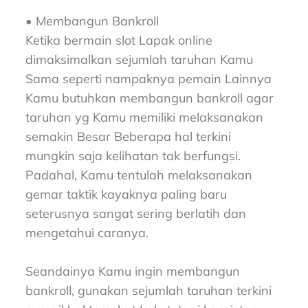
• Membangun Bankroll
Ketika bermain slot Lapak online
dimaksimalkan sejumlah taruhan Kamu
Sama seperti nampaknya pemain Lainnya
Kamu butuhkan membangun bankroll agar
taruhan yg Kamu memiliki melaksanakan
semakin Besar Beberapa hal terkini
mungkin saja kelihatan tak berfungsi.
Padahal, Kamu tentulah melaksanakan
gemar taktik kayaknya paling baru
seterusnya sangat sering berlatih dan
mengetahui caranya.
Seandainya Kamu ingin membangun
bankroll, gunakan sejumlah taruhan terkini