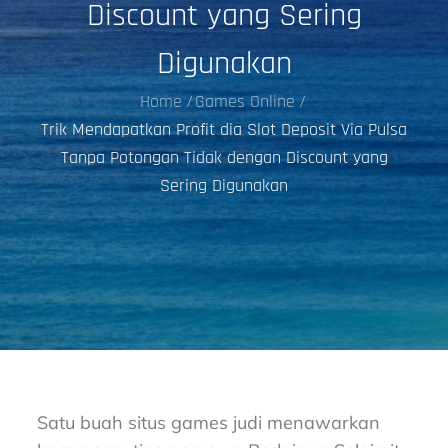
Discount yang Sering
Digunakan
Home
Games Online
Trik Mendapatkan Profit dia Slot Deposit Via Pulsa
Tanpa Potongan Tidak dengan Discount yang
Sering Digunakan
Satu buah situs games judi menawarkan