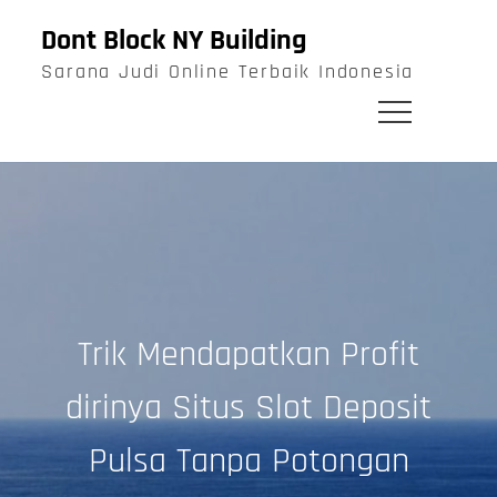
Skip
Dont Block NY Building
to
Sarana Judi Online Terbaik Indonesia
content
Trik Mendapatkan Profit
dirinya Situs Slot Deposit
Pulsa Tanpa Potongan