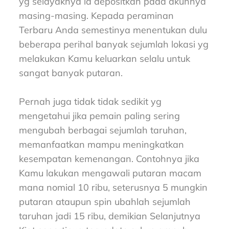
yg selayaknya ia depositkan pada akunnya
masing-masing. Kepada peraminan
Terbaru Anda semestinya menentukan dulu
beberapa perihal banyak sejumlah lokasi yg
melakukan Kamu keluarkan selalu untuk
sangat banyak putaran.
Pernah juga tidak tidak sedikit yg
mengetahui jika pemain paling sering
mengubah berbagai sejumlah taruhan,
memanfaatkan mampu meningkatkan
kesempatan kemenangan. Contohnya jika
Kamu lakukan mengawali putaran macam
mana nomial 10 ribu, seterusnya 5 mungkin
putaran ataupun spin ubahlah sejumlah
taruhan jadi 15 ribu, demikian Selanjutnya