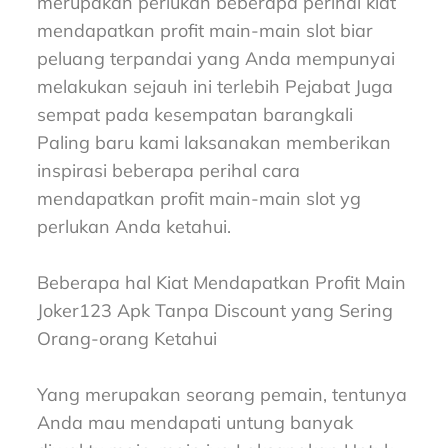
merupakan perlukan beberapa perihal kiat
mendapatkan profit main-main slot biar
peluang terpandai yang Anda mempunyai
melakukan sejauh ini terlebih Pejabat Juga
sempat pada kesempatan barangkali
Paling baru kami laksanakan memberikan
inspirasi beberapa perihal cara
mendapatkan profit main-main slot yg
perlukan Anda ketahui.
Beberapa hal Kiat Mendapatkan Profit Main
Joker123 Apk Tanpa Discount yang Sering
Orang-orang Ketahui
Yang merupakan seorang pemain, tentunya
Anda mau mendapati untung banyak