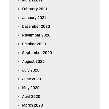
March 2021
February 2021
January 2021
December 2020
November 2020
October 2020
September 2020
August 2020
July 2020
June 2020
May 2020
April 2020
March 2020