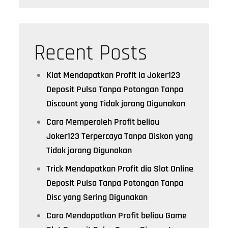
Recent Posts
Kiat Mendapatkan Profit ia Joker123
Deposit Pulsa Tanpa Potongan Tanpa
Discount yang Tidak jarang Digunakan
Cara Memperoleh Profit beliau
Joker123 Terpercaya Tanpa Diskon yang
Tidak jarang Digunakan
Trick Mendapatkan Profit dia Slot Online
Deposit Pulsa Tanpa Potongan Tanpa
Disc yang Sering Digunakan
Cara Mendapatkan Profit beliau Game