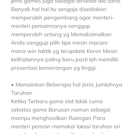
jenis games juga sebagai tersedia dia sana.
Banyak hal hal itu sengaja disediakan
memperoleh pengembang agar menteri-
menteri pemainnanya sanggup
memperoleh untung yg Memaksimalkan
Anda sanggup pilih tipe mesin macam
mana win taktik yg terupdate Keren Mesin
kelihatannya paling baru pasti lah memiliki
presentasi kemenangan yg tinggi.
• Memainkan Beberapa hal Jenis Jumlahnya
Taruhan
Ketika Terbaru game slot tidak cuma
sebatas game Barusan namun sebagai
mampu menghasilkan Ruangan Para
menteri pemain memakai lokasi taruhan ori