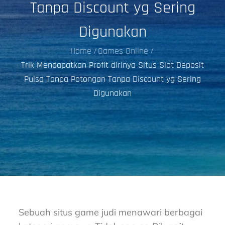
Tanpa Discount yg Sering
Digunakan
Home
Games Online
Trik Mendapatkan Profit dirinya Situs Slot Deposit
Pulsa Tanpa Potongan Tanpa Discount yg Sering
Digunakan
Sebuah situs game judi menawari berbagai