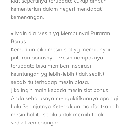
Kiat sepertinya terupdate cukup ampuh
kementerian dalam negeri mendapati
kemenangan.
• Main dia Mesin yg Mempunyai Putaran
Bonus
Kemudian pilih mesin slot yg mempunyai
putaran bonusnya. Mesin nampaknya
terupdate bisa memberi inspirasi
keuntungan yg lebih-lebih tidak sedikit
sebab itu terhadap mesin biasa.
Jika ingin main kepada mesin slot bonus,
Anda seharusnya mengaktifkannya apalagi
Lalu Selanjutnya Keterlaluan manfaatkanlah
mesin hal itu selalu untuk meraih tidak
sedikit kemenangan.