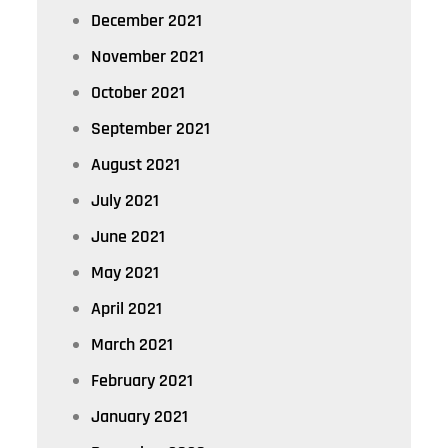
December 2021
November 2021
October 2021
September 2021
August 2021
July 2021
June 2021
May 2021
April 2021
March 2021
February 2021
January 2021