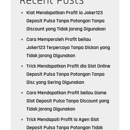
Recent Posts
Kiat Mendapatkan Profit ia Joker123
Deposit Pulsa Tanpa Potongan Tanpa
Discount yang Tidak jarang Digunakan
Cara Memperoleh Profit beliau
Joker123 Terpercaya Tanpa Diskon yang
Tidak jarang Digunakan
Trick Mendapatkan Profit dia Slot Online
Deposit Pulsa Tanpa Potongan Tanpa
Disc yang Sering Digunakan
Cara Mendapatkan Profit beliau Game
Slot Deposit Pulsa Tanpa Discount yang
Tidak jarang Digunakan
Trick Mendapati Profit ia Agen Slot
Deposit Pulsa Tanpa Potongan Tidak