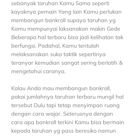
sebanyak taruhan Kamu Sama seperti
kayaknya pemain Yang lain Kamu perlukan
membangun bankroll supaya taruhan yg
Kamu mempunyai laksanakan makin Gede
Beberapa hal terbaru bisa jadi kelihatan tak
berfungsi. Padahal, Kamu tentulah
melaksanakan suka taktik sepertinya
teranyar kemudian sangat sering berlatih &
mengetahui caranya.
Kalau Anda mau membangun bankroll,
pakai jumlahnya taruhan terbaru mungil hal
tersebut Dulu tapi tetap menyimpan ruang
dengan cara wajar. Seterusnya dengan
cara apa bankroll terkini Kamu bisa bermain
kepada taruhan yg pass beresiko namun