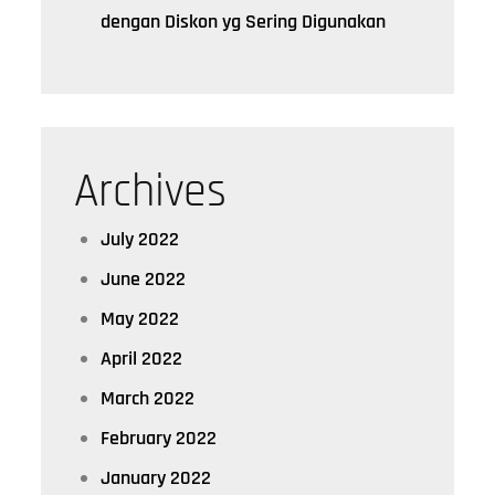
dengan Diskon yg Sering Digunakan
Archives
July 2022
June 2022
May 2022
April 2022
March 2022
February 2022
January 2022