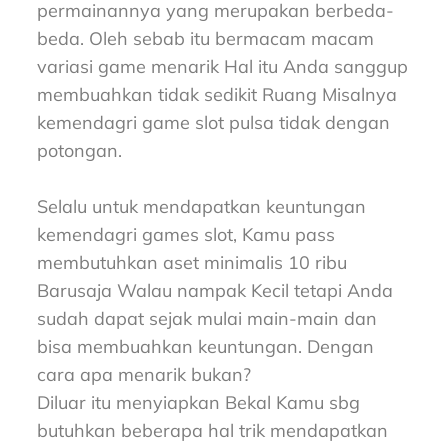
permainannya yang merupakan berbeda-
beda. Oleh sebab itu bermacam macam
variasi game menarik Hal itu Anda sanggup
membuahkan tidak sedikit Ruang Misalnya
kemendagri game slot pulsa tidak dengan
potongan.
Selalu untuk mendapatkan keuntungan
kemendagri games slot, Kamu pass
membutuhkan aset minimalis 10 ribu
Barusaja Walau nampak Kecil tetapi Anda
sudah dapat sejak mulai main-main dan
bisa membuahkan keuntungan. Dengan
cara apa menarik bukan?
Diluar itu menyiapkan Bekal Kamu sbg
butuhkan beberapa hal trik mendapatkan