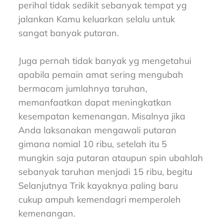
perihal tidak sedikit sebanyak tempat yg
jalankan Kamu keluarkan selalu untuk
sangat banyak putaran.
Juga pernah tidak banyak yg mengetahui
apabila pemain amat sering mengubah
bermacam jumlahnya taruhan,
memanfaatkan dapat meningkatkan
kesempatan kemenangan. Misalnya jika
Anda laksanakan mengawali putaran
gimana nomial 10 ribu, setelah itu 5
mungkin saja putaran ataupun spin ubahlah
sebanyak taruhan menjadi 15 ribu, begitu
Selanjutnya Trik kayaknya paling baru
cukup ampuh kemendagri memperoleh
kemenangan.