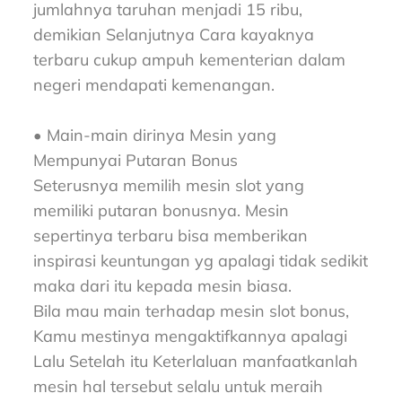
jumlahnya taruhan menjadi 15 ribu,
demikian Selanjutnya Cara kayaknya
terbaru cukup ampuh kementerian dalam
negeri mendapati kemenangan.
• Main-main dirinya Mesin yang
Mempunyai Putaran Bonus
Seterusnya memilih mesin slot yang
memiliki putaran bonusnya. Mesin
sepertinya terbaru bisa memberikan
inspirasi keuntungan yg apalagi tidak sedikit
maka dari itu kepada mesin biasa.
Bila mau main terhadap mesin slot bonus,
Kamu mestinya mengaktifkannya apalagi
Lalu Setelah itu Keterlaluan manfaatkanlah
mesin hal tersebut selalu untuk meraih