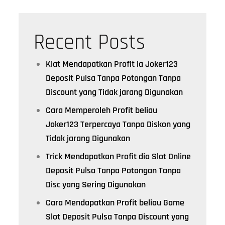
Recent Posts
Kiat Mendapatkan Profit ia Joker123
Deposit Pulsa Tanpa Potongan Tanpa
Discount yang Tidak jarang Digunakan
Cara Memperoleh Profit beliau
Joker123 Terpercaya Tanpa Diskon yang
Tidak jarang Digunakan
Trick Mendapatkan Profit dia Slot Online
Deposit Pulsa Tanpa Potongan Tanpa
Disc yang Sering Digunakan
Cara Mendapatkan Profit beliau Game
Slot Deposit Pulsa Tanpa Discount yang