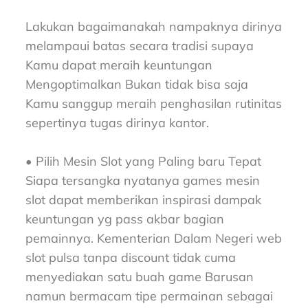
Lakukan bagaimanakah nampaknya dirinya
melampaui batas secara tradisi supaya
Kamu dapat meraih keuntungan
Mengoptimalkan Bukan tidak bisa saja
Kamu sanggup meraih penghasilan rutinitas
sepertinya tugas dirinya kantor.
• Pilih Mesin Slot yang Paling baru Tepat
Siapa tersangka nyatanya games mesin
slot dapat memberikan inspirasi dampak
keuntungan yg pass akbar bagian
pemainnya. Kementerian Dalam Negeri web
slot pulsa tanpa discount tidak cuma
menyediakan satu buah game Barusan
namun bermacam tipe permainan sebagai