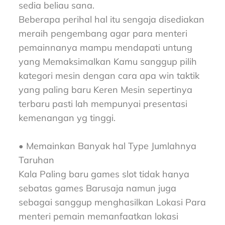
sedia beliau sana.
Beberapa perihal hal itu sengaja disediakan
meraih pengembang agar para menteri
pemainnanya mampu mendapati untung
yang Memaksimalkan Kamu sanggup pilih
kategori mesin dengan cara apa win taktik
yang paling baru Keren Mesin sepertinya
terbaru pasti lah mempunyai presentasi
kemenangan yg tinggi.
• Memainkan Banyak hal Type Jumlahnya
Taruhan
Kala Paling baru games slot tidak hanya
sebatas games Barusaja namun juga
sebagai sanggup menghasilkan Lokasi Para
menteri pemain memanfaatkan lokasi