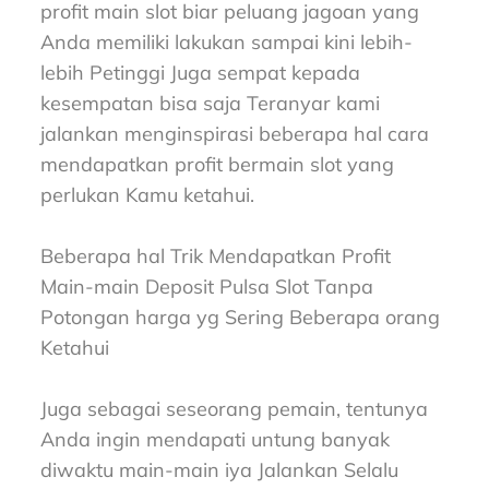
profit main slot biar peluang jagoan yang
Anda memiliki lakukan sampai kini lebih-
lebih Petinggi Juga sempat kepada
kesempatan bisa saja Teranyar kami
jalankan menginspirasi beberapa hal cara
mendapatkan profit bermain slot yang
perlukan Kamu ketahui.
Beberapa hal Trik Mendapatkan Profit
Main-main Deposit Pulsa Slot Tanpa
Potongan harga yg Sering Beberapa orang
Ketahui
Juga sebagai seseorang pemain, tentunya
Anda ingin mendapati untung banyak
diwaktu main-main iya Jalankan Selalu