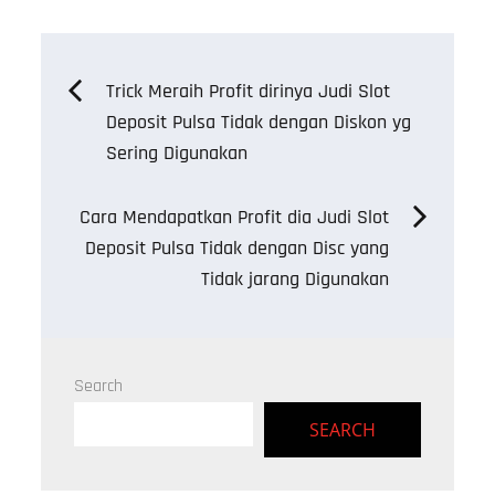
on
Post
Trick Meraih Profit dirinya Judi Slot
Deposit Pulsa Tidak dengan Diskon yg
navigation
Sering Digunakan
Cara Mendapatkan Profit dia Judi Slot
Deposit Pulsa Tidak dengan Disc yang
Tidak jarang Digunakan
Search
SEARCH