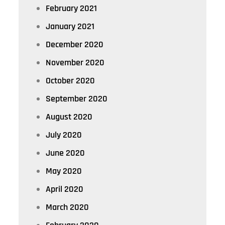
February 2021
January 2021
December 2020
November 2020
October 2020
September 2020
August 2020
July 2020
June 2020
May 2020
April 2020
March 2020