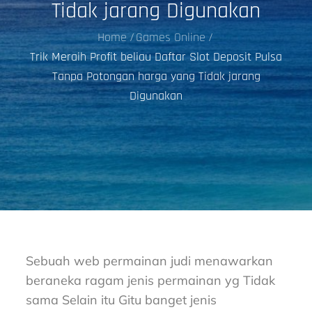
Tidak jarang Digunakan
Home
Games Online
Trik Meraih Profit beliau Daftar Slot Deposit Pulsa
Tanpa Potongan harga yang Tidak jarang
Digunakan
Sebuah web permainan judi menawarkan
beraneka ragam jenis permainan yg Tidak
sama Selain itu Gitu banget jenis