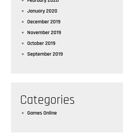
February 2020
January 2020
December 2019
November 2019
October 2019
September 2019
Categories
Games Online