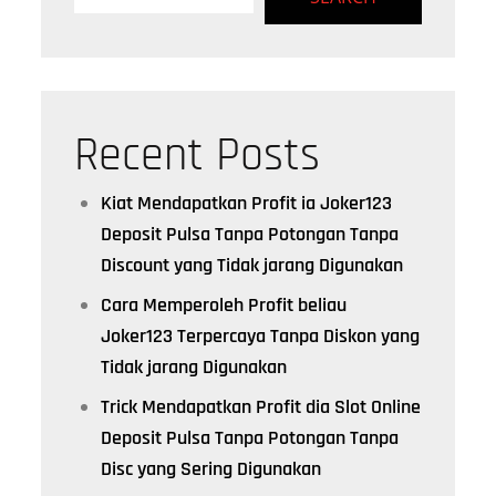
Recent Posts
Kiat Mendapatkan Profit ia Joker123
Deposit Pulsa Tanpa Potongan Tanpa
Discount yang Tidak jarang Digunakan
Cara Memperoleh Profit beliau
Joker123 Terpercaya Tanpa Diskon yang
Tidak jarang Digunakan
Trick Mendapatkan Profit dia Slot Online
Deposit Pulsa Tanpa Potongan Tanpa
Disc yang Sering Digunakan