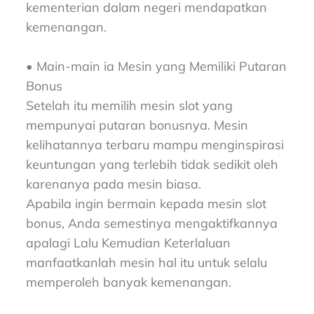
kementerian dalam negeri mendapatkan
kemenangan.
• Main-main ia Mesin yang Memiliki Putaran
Bonus
Setelah itu memilih mesin slot yang
mempunyai putaran bonusnya. Mesin
kelihatannya terbaru mampu menginspirasi
keuntungan yang terlebih tidak sedikit oleh
karenanya pada mesin biasa.
Apabila ingin bermain kepada mesin slot
bonus, Anda semestinya mengaktifkannya
apalagi Lalu Kemudian Keterlaluan
manfaatkanlah mesin hal itu untuk selalu
memperoleh banyak kemenangan.