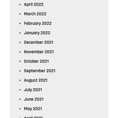
April 2022
March 2022
February 2022
January 2022
December 2021
November 2021
October 2021
September 2021
August 2021
July 2021
June 2021
May 2021