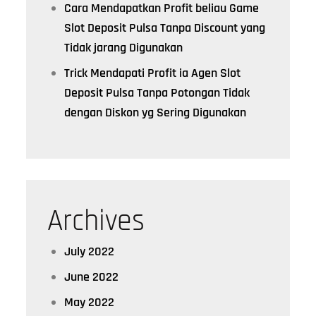
Cara Mendapatkan Profit beliau Game
Slot Deposit Pulsa Tanpa Discount yang
Tidak jarang Digunakan
Trick Mendapati Profit ia Agen Slot
Deposit Pulsa Tanpa Potongan Tidak
dengan Diskon yg Sering Digunakan
Archives
July 2022
June 2022
May 2022