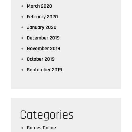
March 2020
February 2020
January 2020
December 2019
November 2019
October 2019
September 2019
Categories
Games Online