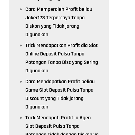
Cara Memperoleh Profit beliau
Joker123 Terpercaya Tanpa
Diskon yang Tidak jarang
Digunakan
Trick Mendapatkan Profit dia Slot
Online Deposit Pulsa Tanpa
Potongan Tanpa Disc yang Sering
Digunakan
Cara Mendapatkan Profit beliau
Game Slot Deposit Pulsa Tanpa
Discount yang Tidak jarang
Digunakan
Trick Mendapati Profit ia Agen
Slot Deposit Pulsa Tanpa
Potongan Tidak dengan Diskon yg