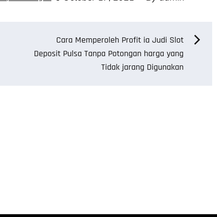
on
Cara Memperoleh Profit ia Judi Slot
Deposit Pulsa Tanpa Potongan harga yang
Tidak jarang Digunakan