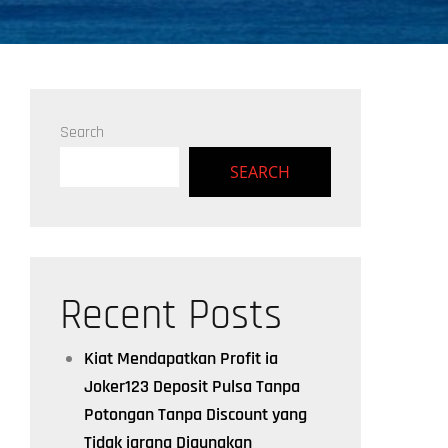
Search
SEARCH
Recent Posts
Kiat Mendapatkan Profit ia
Joker123 Deposit Pulsa Tanpa
Potongan Tanpa Discount yang
Tidak jarang Digunakan