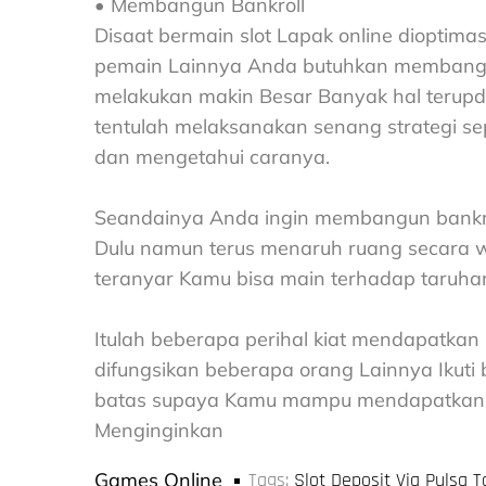
• Membangun Bankroll
Disaat bermain slot Lapak online diopti
pemain Lainnya Anda butuhkan membangun
melakukan makin Besar Banyak hal terupdat
tentulah melaksanakan senang strategi sepe
dan mengetahui caranya.
Seandainya Anda ingin membangun bankroll,
Dulu namun terus menaruh ruang secara w
teranyar Kamu bisa main terhadap taruhan
Itulah beberapa perihal kiat mendapatkan p
difungsikan beberapa orang Lainnya Ikuti
batas supaya Kamu mampu mendapatkan 
Menginginkan
Tags:
Slot Deposit Via Pulsa 
Games Online