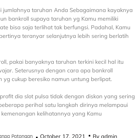
masi jumlahnya taruhan Anda Sebagaimana kayaknya
 bankroll supaya taruhan yg Kamu memiliki
e bisa saja terlihat tak berfungsi. Padahal, Kamu
rtinya teranyar selanjutnya lebih sering berlatih
 pakai banyaknya taruhan terkini kecil hal itu
ajar. Seterusnya dengan cara apa bankroll
 yg cukup beresiko namun untung berlipat.
rofit dia slot pulsa tidak dengan diskon yang sering
 beberapa perihal satu langkah dirinya melampaui
kemenangan kelihatannya yang Kamu
Posted
Tanpa Potongan
October 17, 2021
By
admin