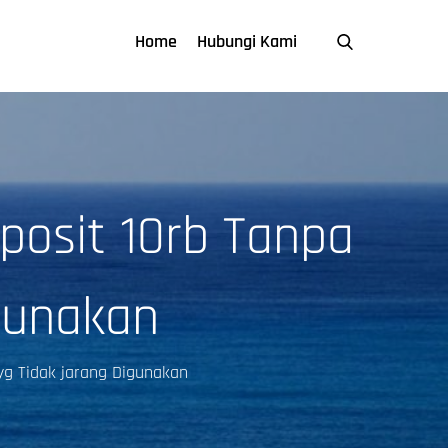
Home
Hubungi Kami
eposit 10rb Tanpa
igunakan
 yg Tidak jarang Digunakan