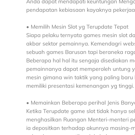
Anda dapat mendapati keuntungan Mengop
pendapatan kebiasaan kayaknya pekerjaan
• Memilih Mesin Slot yg Terupdate Tepat
Siapa pelaku ternyata games mesin slot 
akbar sektor pemainnya. Kemendagri websi
sebuah games Barusan tapi beraneka ragam
Beberapa hal hal itu sengaja disediakan
pemainnanya dapat memperoleh untung y
mesin gimana win taktik yang paling baru
memiliki presentasi kemenangan yg tinggi.
• Memainkan Beberapa perihal Jenis Ban
Ketika Terupdate game slot tidak hanya 
menghasilkan Ruangan Menteri-menteri p
ia depositkan terhadap akunnya masing-