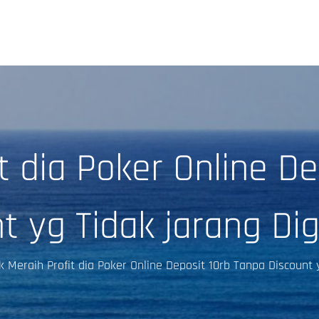
it dia Poker Online D
t yg Tidak jarang D
ik Meraih Profit dia Poker Online Deposit 10rb Tanpa Discount