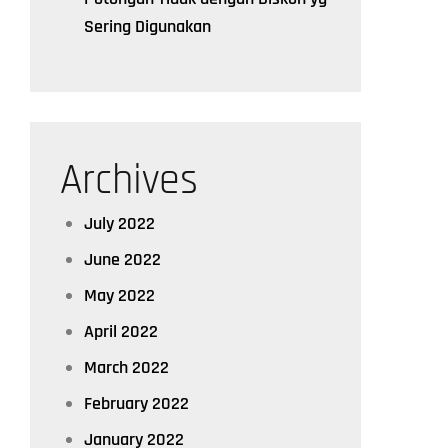
Sering Digunakan
Archives
July 2022
June 2022
May 2022
April 2022
March 2022
February 2022
January 2022