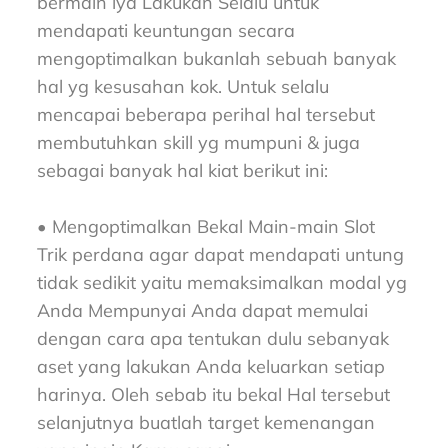
bermain iya Lakukan Selalu untuk
mendapati keuntungan secara
mengoptimalkan bukanlah sebuah banyak
hal yg kesusahan kok. Untuk selalu
mencapai beberapa perihal hal tersebut
membutuhkan skill yg mumpuni & juga
sebagai banyak hal kiat berikut ini:
• Mengoptimalkan Bekal Main-main Slot
Trik perdana agar dapat mendapati untung
tidak sedikit yaitu memaksimalkan modal yg
Anda Mempunyai Anda dapat memulai
dengan cara apa tentukan dulu sebanyak
aset yang lakukan Anda keluarkan setiap
harinya. Oleh sebab itu bekal Hal tersebut
selanjutnya buatlah target kemenangan