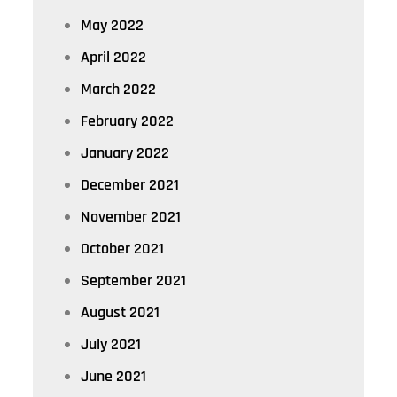
May 2022
April 2022
March 2022
February 2022
January 2022
December 2021
November 2021
October 2021
September 2021
August 2021
July 2021
June 2021