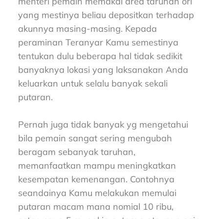
menteri pemain memakai area taruhan ori
yang mestinya beliau depositkan terhadap
akunnya masing-masing. Kepada
peraminan Teranyar Kamu semestinya
tentukan dulu beberapa hal tidak sedikit
banyaknya lokasi yang laksanakan Anda
keluarkan untuk selalu banyak sekali
putaran.
Pernah juga tidak banyak yg mengetahui
bila pemain sangat sering mengubah
beragam sebanyak taruhan,
memanfaatkan mampu meningkatkan
kesempatan kemenangan. Contohnya
seandainya Kamu melakukan memulai
putaran macam mana nomial 10 ribu,