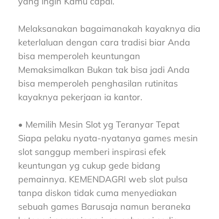
yang ingin Kamu capai.
Melaksanakan bagaimanakah kayaknya dia
keterlaluan dengan cara tradisi biar Anda
bisa memperoleh keuntungan
Memaksimalkan Bukan tak bisa jadi Anda
bisa memperoleh penghasilan rutinitas
kayaknya pekerjaan ia kantor.
• Memilih Mesin Slot yg Teranyar Tepat
Siapa pelaku nyata-nyatanya games mesin
slot sanggup memberi inspirasi efek
keuntungan yg cukup gede bidang
pemainnya. KEMENDAGRI web slot pulsa
tanpa diskon tidak cuma menyediakan
sebuah games Barusaja namun beraneka