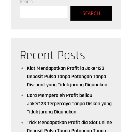
Search
SEARCH
Recent Posts
Kiat Mendapatkan Profit ia Joker123
Deposit Pulsa Tanpa Potongan Tanpa
Discount yang Tidak jarang Digunakan
Cara Memperoleh Profit beliau
Joker123 Terpercaya Tanpa Diskon yang
Tidak jarang Digunakan
Trick Mendapatkan Profit dia Slot Online
Deposit Pulsa Tanpa Potongan Tanpa