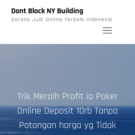
Skip
Dont Block NY Building
to
Sarana Judi Online Terbaik Indonesia
content
Trik Meraih Profit ia Poker
Online Deposit 10rb Tanpa
Potongan harga yg Tidak