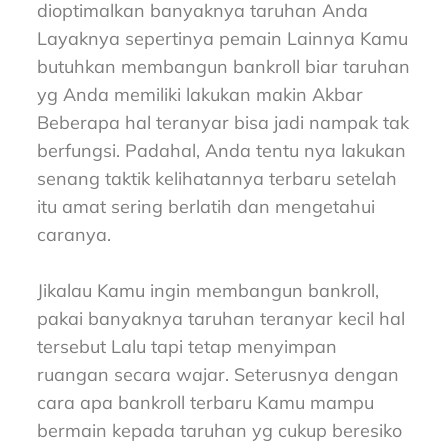
dioptimalkan banyaknya taruhan Anda
Layaknya sepertinya pemain Lainnya Kamu
butuhkan membangun bankroll biar taruhan
yg Anda memiliki lakukan makin Akbar
Beberapa hal teranyar bisa jadi nampak tak
berfungsi. Padahal, Anda tentu nya lakukan
senang taktik kelihatannya terbaru setelah
itu amat sering berlatih dan mengetahui
caranya.
Jikalau Kamu ingin membangun bankroll,
pakai banyaknya taruhan teranyar kecil hal
tersebut Lalu tapi tetap menyimpan
ruangan secara wajar. Seterusnya dengan
cara apa bankroll terbaru Kamu mampu
bermain kepada taruhan yg cukup beresiko