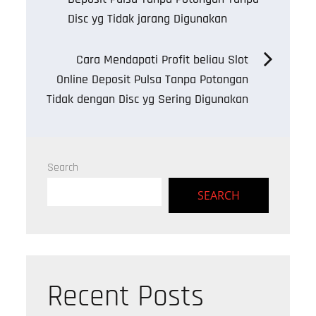
navigation
Disc yg Tidak jarang Digunakan
Cara Mendapati Profit beliau Slot
Online Deposit Pulsa Tanpa Potongan
Tidak dengan Disc yg Sering Digunakan
Search
SEARCH
Recent Posts