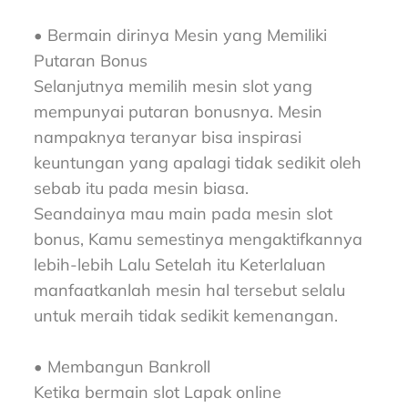
• Bermain dirinya Mesin yang Memiliki
Putaran Bonus
Selanjutnya memilih mesin slot yang
mempunyai putaran bonusnya. Mesin
nampaknya teranyar bisa inspirasi
keuntungan yang apalagi tidak sedikit oleh
sebab itu pada mesin biasa.
Seandainya mau main pada mesin slot
bonus, Kamu semestinya mengaktifkannya
lebih-lebih Lalu Setelah itu Keterlaluan
manfaatkanlah mesin hal tersebut selalu
untuk meraih tidak sedikit kemenangan.
• Membangun Bankroll
Ketika bermain slot Lapak online