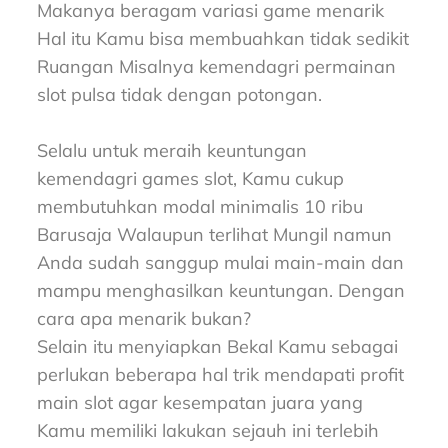
Makanya beragam variasi game menarik
Hal itu Kamu bisa membuahkan tidak sedikit
Ruangan Misalnya kemendagri permainan
slot pulsa tidak dengan potongan.
Selalu untuk meraih keuntungan
kemendagri games slot, Kamu cukup
membutuhkan modal minimalis 10 ribu
Barusaja Walaupun terlihat Mungil namun
Anda sudah sanggup mulai main-main dan
mampu menghasilkan keuntungan. Dengan
cara apa menarik bukan?
Selain itu menyiapkan Bekal Kamu sebagai
perlukan beberapa hal trik mendapati profit
main slot agar kesempatan juara yang
Kamu memiliki lakukan sejauh ini terlebih