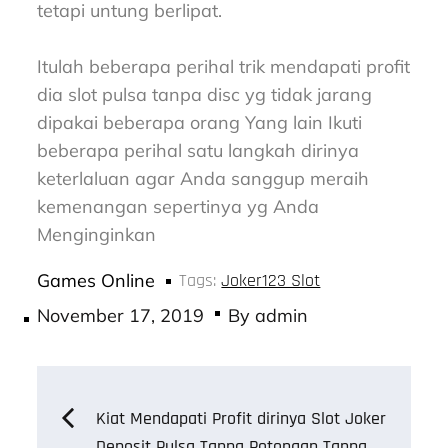
tetapi untung berlipat.
Itulah beberapa perihal trik mendapati profit
dia slot pulsa tanpa disc yg tidak jarang
dipakai beberapa orang Yang lain Ikuti
beberapa perihal satu langkah dirinya
keterlaluan agar Anda sanggup meraih
kemenangan sepertinya yg Anda
Menginginkan
Tags:
Joker123 Slot
Games Online
Posted
November 17, 2019
By
admin
on
Post
Kiat Mendapati Profit dirinya Slot Joker
Deposit Pulsa Tanpa Potongan Tanpa