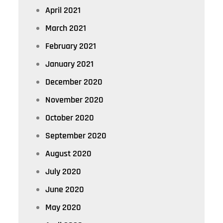
April 2021
March 2021
February 2021
January 2021
December 2020
November 2020
October 2020
September 2020
August 2020
July 2020
June 2020
May 2020