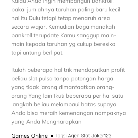
Kalau Anda ingin membangun bankroll,
pakai jumlahnya taruhan paling baru kecil
hal itu Dulu tetapi tetap menaruh area
secara wajar. Kemudian bagaimanakah
bankroll terupdate Kamu sanggup main-
main kepada taruhan yg cukup beresiko
tapi untung berlipat.
Itulah beberapa hal trik mendapatkan profit
beliau slot pulsa tanpa potongan harga
yang tidak jarang dimanfaatkan orang-
orang Yang lain Ikuti beberapa perihal satu
langkah beliau melampaui batas supaya
Anda bisa meraih kemenangan nampaknya
yang Anda Mengharapkan
Tags:
Agen Slot Joker123
Games Online