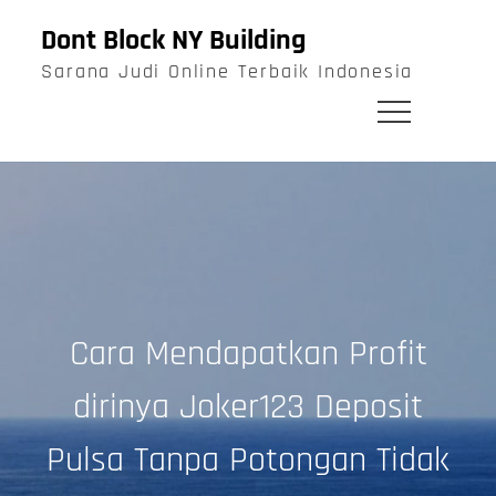
Skip
Dont Block NY Building
to
Sarana Judi Online Terbaik Indonesia
content
Cara Mendapatkan Profit
dirinya Joker123 Deposit
Pulsa Tanpa Potongan Tidak