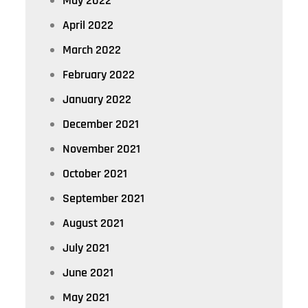
May 2022
April 2022
March 2022
February 2022
January 2022
December 2021
November 2021
October 2021
September 2021
August 2021
July 2021
June 2021
May 2021