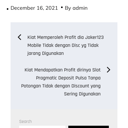
Posted
December 16, 2021
By
admin
on
Post
Kiat Memperoleh Profit dia Joker123
Mobile Tidak dengan Disc yg Tidak
navigation
jarang Digunakan
Kiat Mendapatkan Profit dirinya Slot
Pragmatic Deposit Pulsa Tanpa
Potongan Tidak dengan Discount yang
Sering Digunakan
Search