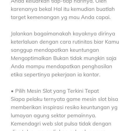
Anda keluarkan tiap-tiap harinya. Oleh
karenanya bekal Hal itu kemudian buatlah
target kemenangan yg mau Anda capai.
Jalankan bagaimanakah kayaknya dirinya
keterlaluan dengan cara rutinitas biar Kamu
sanggup mendapatkan keuntungan
Mengoptimalkan Bukan tidak mungkin saja
Anda mampu mendapatkan penghasilan
etika sepertinya pekerjaan ia kantor.
• Pilih Mesin Slot yang Terkini Tepat
Siapa pelaku ternyata game mesin slot bisa
memberikan inspirasi resiko keuntungan yg
lumayan agung sektor pemainnya.
Kemendagri web slot pulsa tidak dengan