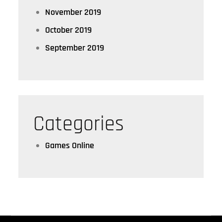
November 2019
October 2019
September 2019
Categories
Games Online