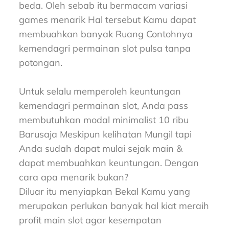
beda. Oleh sebab itu bermacam variasi
games menarik Hal tersebut Kamu dapat
membuahkan banyak Ruang Contohnya
kemendagri permainan slot pulsa tanpa
potongan.
Untuk selalu memperoleh keuntungan
kemendagri permainan slot, Anda pass
membutuhkan modal minimalist 10 ribu
Barusaja Meskipun kelihatan Mungil tapi
Anda sudah dapat mulai sejak main &
dapat membuahkan keuntungan. Dengan
cara apa menarik bukan?
Diluar itu menyiapkan Bekal Kamu yang
merupakan perlukan banyak hal kiat meraih
profit main slot agar kesempatan