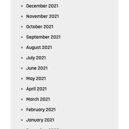
December 2021
November 2021
October 2021
September 2021
August 2021
July 2021
June 2021
May 2021
April 2021
March 2021
February 2021
January 2021