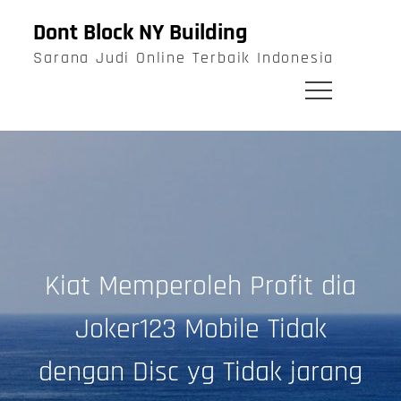
Skip
Dont Block NY Building
to
Sarana Judi Online Terbaik Indonesia
content
Kiat Memperoleh Profit dia
Joker123 Mobile Tidak
dengan Disc yg Tidak jarang