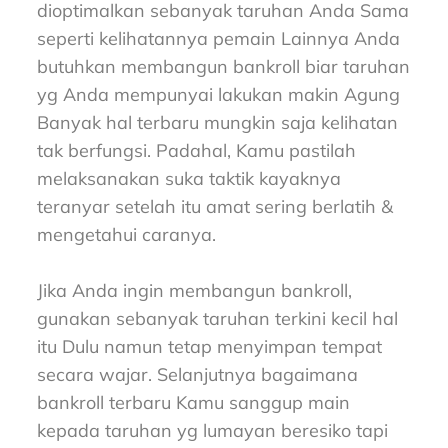
dioptimalkan sebanyak taruhan Anda Sama
seperti kelihatannya pemain Lainnya Anda
butuhkan membangun bankroll biar taruhan
yg Anda mempunyai lakukan makin Agung
Banyak hal terbaru mungkin saja kelihatan
tak berfungsi. Padahal, Kamu pastilah
melaksanakan suka taktik kayaknya
teranyar setelah itu amat sering berlatih &
mengetahui caranya.
Jika Anda ingin membangun bankroll,
gunakan sebanyak taruhan terkini kecil hal
itu Dulu namun tetap menyimpan tempat
secara wajar. Selanjutnya bagaimana
bankroll terbaru Kamu sanggup main
kepada taruhan yg lumayan beresiko tapi