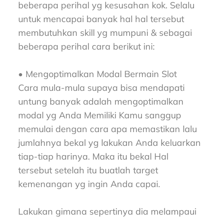
beberapa perihal yg kesusahan kok. Selalu
untuk mencapai banyak hal hal tersebut
membutuhkan skill yg mumpuni & sebagai
beberapa perihal cara berikut ini:
• Mengoptimalkan Modal Bermain Slot
Cara mula-mula supaya bisa mendapati
untung banyak adalah mengoptimalkan
modal yg Anda Memiliki Kamu sanggup
memulai dengan cara apa memastikan lalu
jumlahnya bekal yg lakukan Anda keluarkan
tiap-tiap harinya. Maka itu bekal Hal
tersebut setelah itu buatlah target
kemenangan yg ingin Anda capai.
Lakukan gimana sepertinya dia melampaui