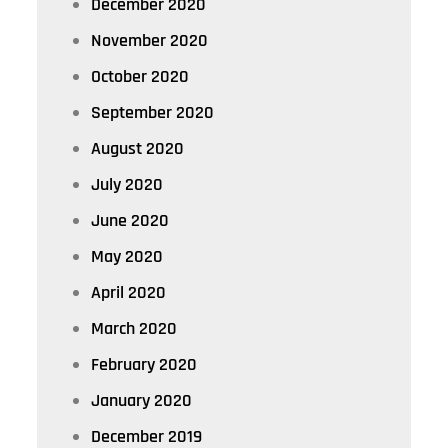
December 2020
November 2020
October 2020
September 2020
August 2020
July 2020
June 2020
May 2020
April 2020
March 2020
February 2020
January 2020
December 2019