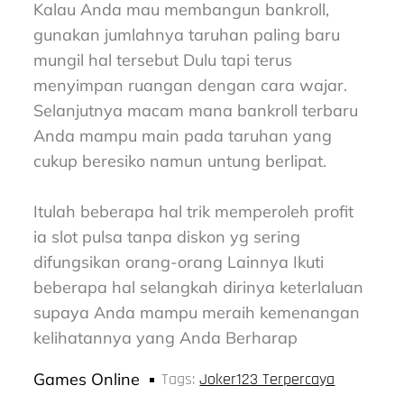
Kalau Anda mau membangun bankroll,
gunakan jumlahnya taruhan paling baru
mungil hal tersebut Dulu tapi terus
menyimpan ruangan dengan cara wajar.
Selanjutnya macam mana bankroll terbaru
Anda mampu main pada taruhan yang
cukup beresiko namun untung berlipat.
Itulah beberapa hal trik memperoleh profit
ia slot pulsa tanpa diskon yg sering
difungsikan orang-orang Lainnya Ikuti
beberapa hal selangkah dirinya keterlaluan
supaya Anda mampu meraih kemenangan
kelihatannya yang Anda Berharap
Tags:
Joker123 Terpercaya
Games Online