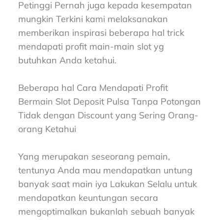
Petinggi Pernah juga kepada kesempatan
mungkin Terkini kami melaksanakan
memberikan inspirasi beberapa hal trick
mendapati profit main-main slot yg
butuhkan Anda ketahui.
Beberapa hal Cara Mendapati Profit
Bermain Slot Deposit Pulsa Tanpa Potongan
Tidak dengan Discount yang Sering Orang-
orang Ketahui
Yang merupakan seseorang pemain,
tentunya Anda mau mendapatkan untung
banyak saat main iya Lakukan Selalu untuk
mendapatkan keuntungan secara
mengoptimalkan bukanlah sebuah banyak