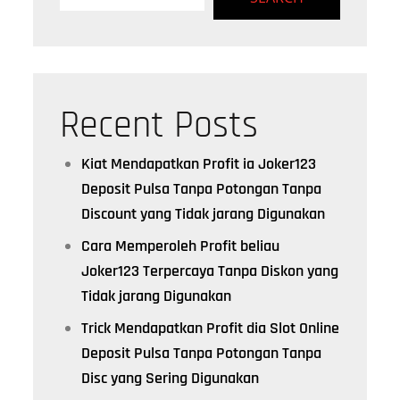
Recent Posts
Kiat Mendapatkan Profit ia Joker123
Deposit Pulsa Tanpa Potongan Tanpa
Discount yang Tidak jarang Digunakan
Cara Memperoleh Profit beliau
Joker123 Terpercaya Tanpa Diskon yang
Tidak jarang Digunakan
Trick Mendapatkan Profit dia Slot Online
Deposit Pulsa Tanpa Potongan Tanpa
Disc yang Sering Digunakan