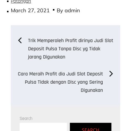
Potongan
Posted
March 27, 2021
By
admin
on
Post
Trik Memperoleh Profit dirinya Judi Slot
Deposit Pulsa Tanpa Disc yg Tidak
navigation
jarang Digunakan
Cara Meraih Profit dia Judi Slot Deposit
Pulsa Tidak dengan Disc yang Sering
Digunakan
Search
SEARCH