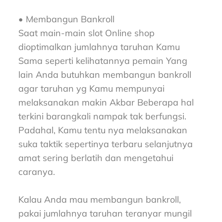
• Membangun Bankroll
Saat main-main slot Online shop
dioptimalkan jumlahnya taruhan Kamu
Sama seperti kelihatannya pemain Yang
lain Anda butuhkan membangun bankroll
agar taruhan yg Kamu mempunyai
melaksanakan makin Akbar Beberapa hal
terkini barangkali nampak tak berfungsi.
Padahal, Kamu tentu nya melaksanakan
suka taktik sepertinya terbaru selanjutnya
amat sering berlatih dan mengetahui
caranya.
Kalau Anda mau membangun bankroll,
pakai jumlahnya taruhan teranyar mungil