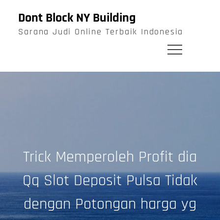
Skip
Dont Block NY Building
to
Sarana Judi Online Terbaik Indonesia
content
Trick Memperoleh Profit dia
Qq Slot Deposit Pulsa Tidak
dengan Potongan harga yg