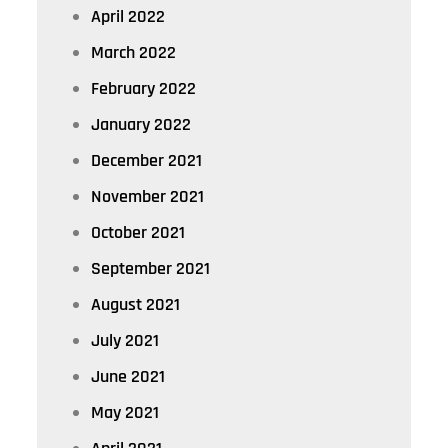
April 2022
March 2022
February 2022
January 2022
December 2021
November 2021
October 2021
September 2021
August 2021
July 2021
June 2021
May 2021