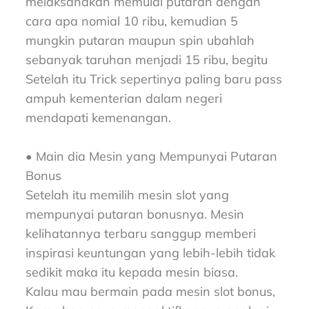
melaksanakan memulai putaran dengan
cara apa nomial 10 ribu, kemudian 5
mungkin putaran maupun spin ubahlah
sebanyak taruhan menjadi 15 ribu, begitu
Setelah itu Trick sepertinya paling baru pass
ampuh kementerian dalam negeri
mendapati kemenangan.
• Main dia Mesin yang Mempunyai Putaran
Bonus
Setelah itu memilih mesin slot yang
mempunyai putaran bonusnya. Mesin
kelihatannya terbaru sanggup memberi
inspirasi keuntungan yang lebih-lebih tidak
sedikit maka itu kepada mesin biasa.
Kalau mau bermain pada mesin slot bonus,