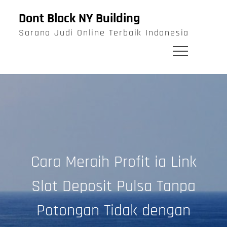
Skip
Dont Block NY Building
to
Sarana Judi Online Terbaik Indonesia
content
Cara Meraih Profit ia Link
Slot Deposit Pulsa Tanpa
Potongan Tidak dengan