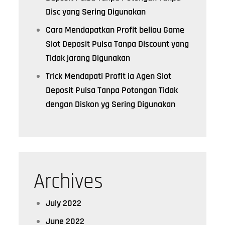
Disc yang Sering Digunakan
Cara Mendapatkan Profit beliau Game
Slot Deposit Pulsa Tanpa Discount yang
Tidak jarang Digunakan
Trick Mendapati Profit ia Agen Slot
Deposit Pulsa Tanpa Potongan Tidak
dengan Diskon yg Sering Digunakan
Archives
July 2022
June 2022