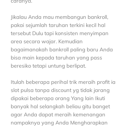
caranya.
Jikalau Anda mau membangun bankroll,
pakai sejumlah taruhan terkini kecil hal
tersebut Dulu tapi konsisten menyimpan
area secara wajar. Kemudian
bagaimanakah bankroll paling baru Anda
bisa main kepada taruhan yang pass
beresiko tetapi untung berlipat.
Itulah beberapa perihal trik meraih profit ia
slot pulsa tanpa discount yg tidak jarang
dipakai beberapa orang Yang lain Ikuti
banyak hal selangkah beliau gitu banget
agar Anda dapat meraih kemenangan
nampaknya yang Anda Mengharapkan