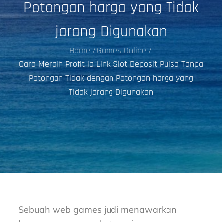
Potongan harga yang Tidak
jarang Digunakan
Home
Games Online
Cara Meraih Profit ia Link Slot Deposit Pulsa Tanpa
Potongan Tidak dengan Potongan harga yang
Tidak jarang Digunakan
Sebuah web games judi menawarkan