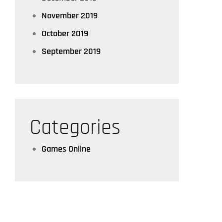
November 2019
October 2019
September 2019
Categories
Games Online