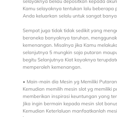
selayaknya beliau depositkan kepada aku
Kamu selayaknya tentukan lalu beberapa 
Anda keluarkan selalu untuk sangat banya
Sempat juga tidak tidak sedikit yang men
beraneka banyaknya taruhan, mengguna
kemenangan. Misalnya jika Kamu melakuk
selanjutnya 5 mungkin saja putaran maupun
begitu Selanjutnya Kiat kayaknya terupd
memperoleh kemenangan.
• Main-main dia Mesin yg Memiliki Putara
Kemudian memilih mesin slot yg memiliki 
memberikan inspirasi keuntungan yang ter
Jika ingin bermain kepada mesin slot bonu
Kemudian Keterlaluan manfaatkanlah mesi