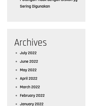
Sering Digunakan
Archives
July 2022
June 2022
May 2022
April 2022
March 2022
February 2022
January 2022