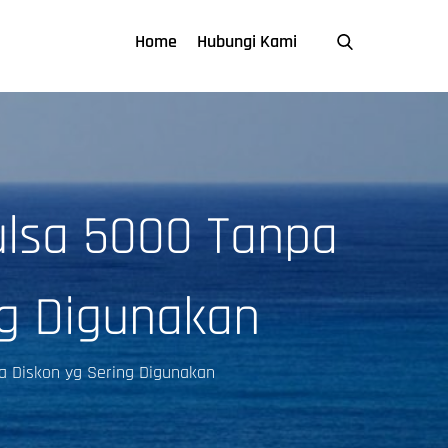
Home
Hubungi Kami
Pulsa 5000 Tanpa
ng Digunakan
pa Diskon yg Sering Digunakan