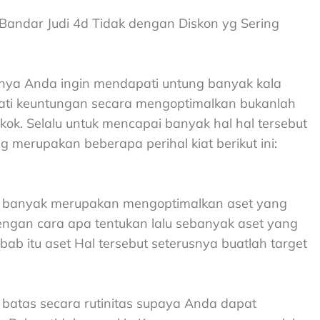
 Bandar Judi 4d Tidak dengan Diskon yg Sering
nya Anda ingin mendapati untung banyak kala
ati keuntungan secara mengoptimalkan bukanlah
ok. Selalu untuk mencapai banyak hal hal tersebut
merupakan beberapa perihal kiat berikut ini:
g banyak merupakan mengoptimalkan aset yang
gan cara apa tentukan lalu sebanyak aset yang
bab itu aset Hal tersebut seterusnya buatlah target
batas secara rutinitas supaya Anda dapat