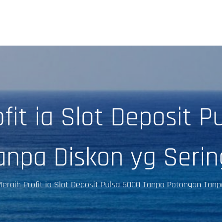
fit ia Slot Deposit 
npa Diskon yg Seri
eraih Profit ia Slot Deposit Pulsa 5000 Tanpa Potongan Tan