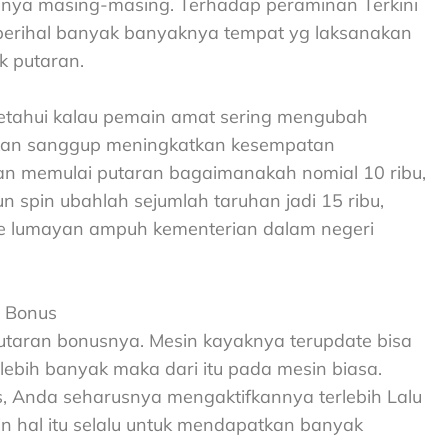
nnya masing-masing. Terhadap peraminan Terkini
perihal banyak banyaknya tempat yg laksanakan
k putaran.
getahui kalau pemain amat sering mengubah
kan sanggup meningkatkan kesempatan
an memulai putaran bagaimanakah nomial 10 ribu,
 spin ubahlah sejumlah taruhan jadi 15 ribu,
ate lumayan ampuh kementerian dalam negeri
n Bonus
putaran bonusnya. Mesin kayaknya terupdate bisa
lebih banyak maka dari itu pada mesin biasa.
s, Anda seharusnya mengaktifkannya terlebih Lalu
n hal itu selalu untuk mendapatkan banyak