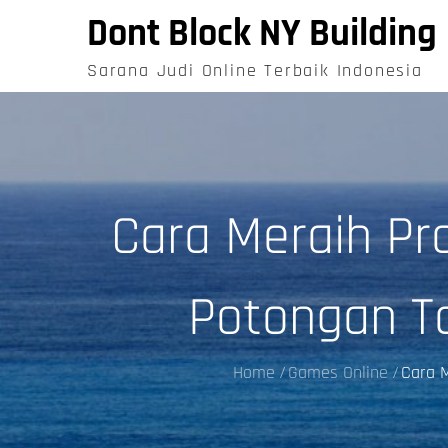
Skip
Dont Block NY Building
to
content
Sarana Judi Online Terbaik Indonesia
Cara Meraih Pro
Potongan Ta
Home
Games Online
Cara M