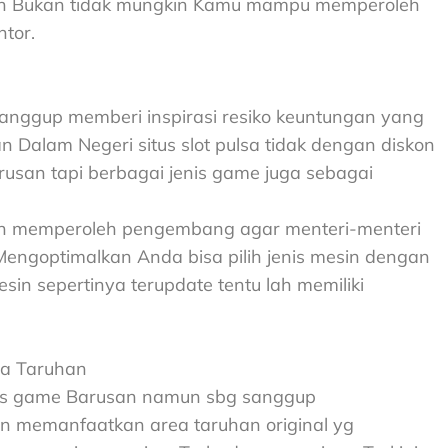
n Bukan tidak mungkin Kamu mampu memperoleh
ntor.
anggup memberi inspirasi resiko keuntungan yang
 Dalam Negeri situs slot pulsa tidak dengan diskon
san tapi berbagai jenis game juga sebagai
kan memperoleh pengembang agar menteri-menteri
ngoptimalkan Anda bisa pilih jenis mesin dengan
esin sepertinya terupdate tentu lah memiliki
ya Taruhan
tas game Barusan namun sbg sanggup
n memanfaatkan area taruhan original yg